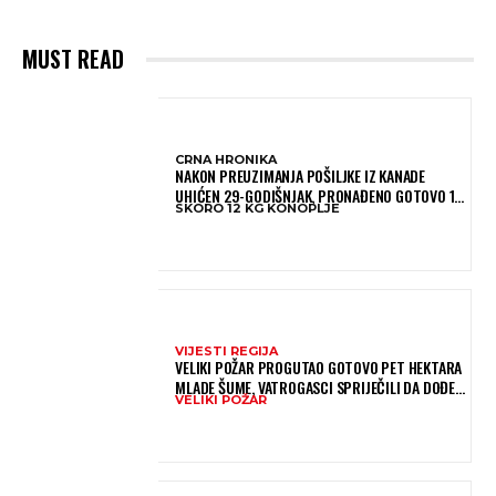
MUST READ
CRNA HRONIKA
NAKON PREUZIMANJA POŠILJKE IZ KANADE
UHIĆEN 29-GODIŠNJAK, PRONAĐENO GOTOVO 12
SKORO 12 KG KONOPLJE
KILOGRAMA KONOPLJE
VIJESTI REGIJA
VELIKI POŽAR PROGUTAO GOTOVO PET HEKTARA
MLADE ŠUME, VATROGASCI SPRIJEČILI DA DOĐE
VELIKI POŽAR
DO JOŠ VEĆE KATASTROFE