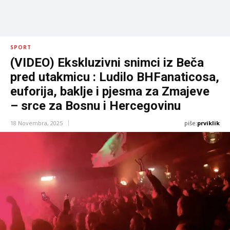
SPORT
(VIDEO) Ekskluzivni snimci iz Beča
pred utakmicu : Ludilo BHFanaticosa,
euforija, baklje i pjesma za Zmajeve
– srce za Bosnu i Hercegovinu
piše:
prviklik
18 Novembra, 2025