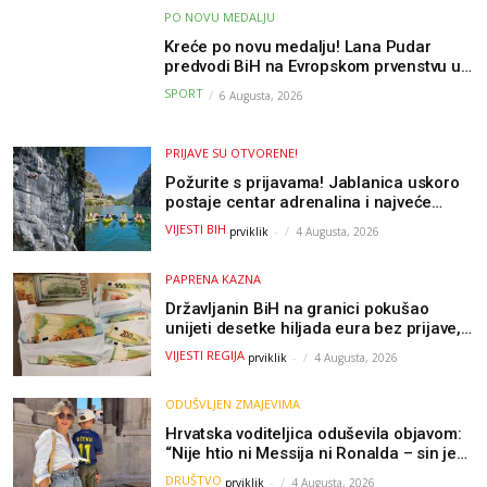
PO NOVU MEDALJU
Kreće po novu medalju! Lana Pudar
predvodi BiH na Evropskom prvenstvu u
Parizu
SPORT
6 Augusta, 2026
PRIJAVE SU OTVORENE!
Požurite s prijavama! Jablanica uskoro
postaje centar adrenalina i najveće
outdoor avanture ovog ljeta
VIJESTI BIH
prviklik
-
4 Augusta, 2026
PAPRENA KAZNA
Državljanin BiH na granici pokušao
unijeti desetke hiljada eura bez prijave,
uslijedila “paprena” kazna
VIJESTI REGIJA
prviklik
-
4 Augusta, 2026
ODUŠVLJEN ZMAJEVIMA
Hrvatska voditeljica oduševila objavom:
“Nije htio ni Messija ni Ronalda – sin je
želio samo dres Bosne”
DRUŠTVO
prviklik
-
4 Augusta, 2026