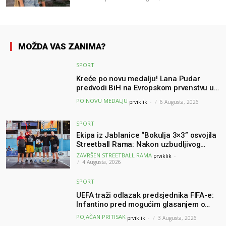
MOŽDA VAS ZANIMA?
SPORT
Kreće po novu medalju! Lana Pudar
predvodi BiH na Evropskom prvenstvu u
Parizu
PO NOVU MEDALJU
prviklik
-
6 Augusta, 2026
SPORT
Ekipa iz Jablanice “Bokulja 3×3” osvojila
Streetball Rama: Nakon uzbudljivog
finala poznati svi pobjednici turnira
ZAVRŠEN STREETBALL RAMA
prviklik
-
4 Augusta, 2026
SPORT
UEFA traži odlazak predsjednika FIFA-e:
Infantino pred mogućim glasanjem o
nepovjerenju
POJAČAN PRITISAK
prviklik
-
3 Augusta, 2026