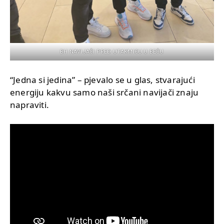
BH NAVIJAČI PRED UTAKMICU U BEČU
“Jedna si jedina” – pjevalo se u glas, stvarajući
energiju kakvu samo naši srčani navijači znaju
napraviti.