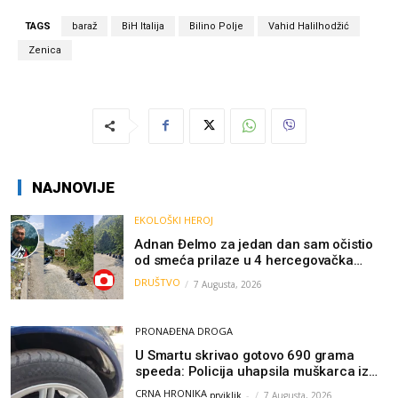
TAGS
baraž
BiH Italija
Bilino Polje
Vahid Halilhodžić
Zenica
NAJNOVIJE
EKOLOŠKI HEROJ
Adnan Đelmo za jedan dan sam očistio
od smeća prilaze u 4 hercegovačka
grada: “Danas nisam čistio samo smeće,
DRUŠTVO
7 Augusta, 2026
čistio sam sliku o nama”
PRONAĐENA DROGA
U Smartu skrivao gotovo 690 grama
speeda: Policija uhapsila muškarca iz
Hercegovine
CRNA HRONIKA
prviklik
-
7 Augusta, 2026