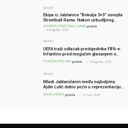
SPORT
Ekipa iz Jablanice “Bokulja 3×3” osvojila
Streetball Rama: Nakon uzbudljivog
finala poznati svi pobjednici turnira
ZAVRŠEN STREETBALL RAMA
prviklik
-
4 Augusta, 2026
SPORT
UEFA traži odlazak predsjednika FIFA-e:
Infantino pred mogućim glasanjem o
nepovjerenju
POJAČAN PRITISAK
prviklik
-
3 Augusta, 2026
SPORT
Mladi Jablaničanin među najboljima:
Ajdin Lulić dobio poziv u reprezentaciju
BiH – branit će boje BiH na Slovenia Ball
VELIKI USPJEH
prviklik
-
31 Jula, 2026