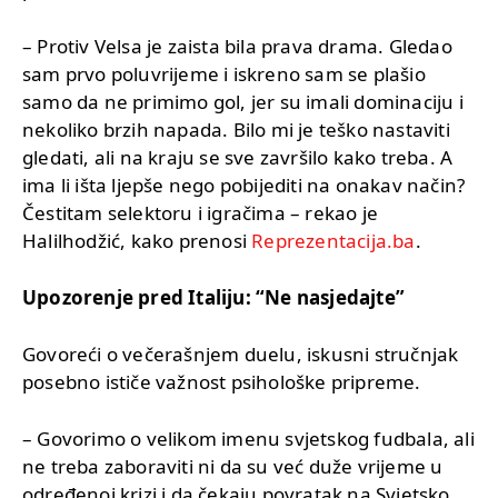
– Protiv Velsa je zaista bila prava drama. Gledao
sam prvo poluvrijeme i iskreno sam se plašio
samo da ne primimo gol, jer su imali dominaciju i
nekoliko brzih napada. Bilo mi je teško nastaviti
gledati, ali na kraju se sve završilo kako treba. A
ima li išta ljepše nego pobijediti na onakav način?
Čestitam selektoru i igračima – rekao je
Halilhodžić, kako prenosi
Reprezentacija.ba
.
Upozorenje pred Italiju: “Ne nasjedajte”
Govoreći o večerašnjem duelu, iskusni stručnjak
posebno ističe važnost psihološke pripreme.
– Govorimo o velikom imenu svjetskog fudbala, ali
ne treba zaboraviti ni da su već duže vrijeme u
određenoj krizi i da čekaju povratak na Svjetsko