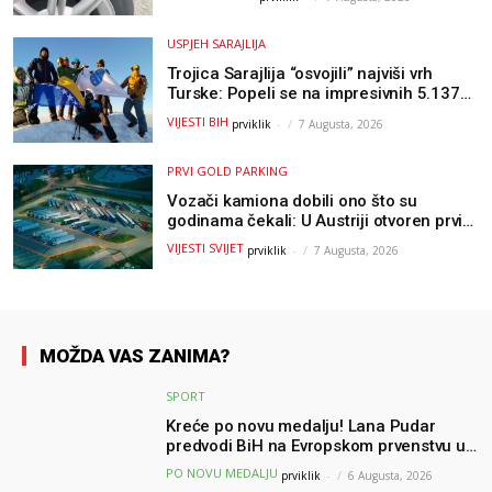
USPJEH SARAJLIJA
Trojica Sarajlija “osvojili” najviši vrh
Turske: Popeli se na impresivnih 5.137
metara
VIJESTI BIH
prviklik
-
7 Augusta, 2026
PRVI GOLD PARKING
Vozači kamiona dobili ono što su
godinama čekali: U Austriji otvoren prvi
GOLD sigurni parking
VIJESTI SVIJET
prviklik
-
7 Augusta, 2026
MOŽDA VAS ZANIMA?
SPORT
Kreće po novu medalju! Lana Pudar
predvodi BiH na Evropskom prvenstvu u
Parizu
PO NOVU MEDALJU
prviklik
-
6 Augusta, 2026