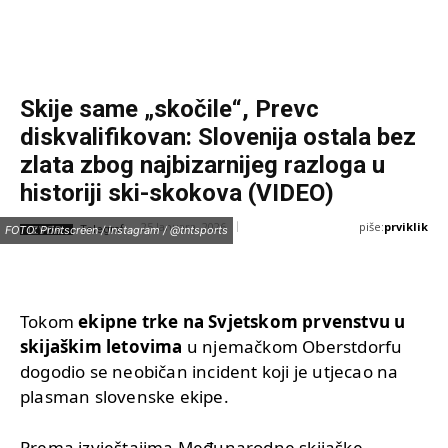
Skije same „skočile“, Prevc
diskvalifikovan: Slovenija ostala bez
zlata zbog najbizarnijeg razloga u
historiji ski-skokova (VIDEO)
piše:
prviklik
25 Januara, 2026
IZVOR:
FOTO: Printscreen / instagram / @tntsports
Telegraf
Tokom
ekipne trke na Svjetskom prvenstvu u
skijaškim letovima
u njemačkom Oberstdorfu
dogodio se neobičan incident koji je utjecao na
plasman slovenske ekipe.
Prema izvještajima Međunarodne skijaške