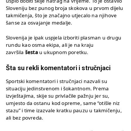
uspio dobiti skije natrag na vrijeme. To je ostavilo
Sloveniju bez punog broja skokova u prvom dijelu
takmičenja, što je značajno utjecalo na njihove
šanse za osvajanje medalje.
Slovenija je ipak uspjela izboriti plasman u drugu
rundu kao osma ekipa, ali je na kraju
završila
šesta
u ukupnom poretku.
Šta su rekli komentatori i stručnjaci
Sportski komentatori i stručnjaci nazvali su
situaciju jedinstvenom i šokantnom. Prema
izvještajima, skije su privlačile pažnju jer su,
umjesto da ostanu kod opreme, same “otišle niz
stazu” i time izazvale kratku pauzu u takmičenju,
ali bez povreda.