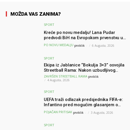
MOŽDA VAS ZANIMA?
SPORT
Kreće po novu medalju! Lana Pudar
predvodi BiH na Evropskom prvenstvu u
Parizu
PO NOVU MEDALJU
prviklik
-
6 Augusta, 2026
SPORT
Ekipa iz Jablanice “Bokulja 3×3” osvojila
Streetball Rama: Nakon uzbudljivog
finala poznati svi pobjednici turnira
ZAVRŠEN STREETBALL RAMA
prviklik
-
4 Augusta, 2026
SPORT
UEFA traži odlazak predsjednika FIFA-e:
Infantino pred mogućim glasanjem o
nepovjerenju
POJAČAN PRITISAK
prviklik
-
3 Augusta, 2026
SPORT