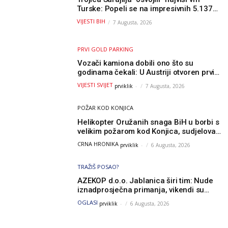
Turske: Popeli se na impresivnih 5.137
metara
VIJESTI BIH
7 Augusta, 2026
PRVI GOLD PARKING
Vozači kamiona dobili ono što su
godinama čekali: U Austriji otvoren prvi
GOLD sigurni parking
VIJESTI SVIJET
prviklik
-
7 Augusta, 2026
POŽAR KOD KONJICA
Helikopter Oružanih snaga BiH u borbi s
velikim požarom kod Konjica, sudjelovao
i Air Tractor
CRNA HRONIKA
prviklik
-
6 Augusta, 2026
TRAŽIŠ POSAO?
AZEKOP d.o.o. Jablanica širi tim: Nude
iznadprosječna primanja, vikendi su
slobodni, traži se više radnika
OGLASI
prviklik
-
6 Augusta, 2026