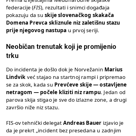
federacije (
FIS
), rezultati i snimci događaja
pokazuju da su
skije slovenačkog skakača
Domena Prevca skliznule niz zaletišnu stazu
prije njegovog nastupa
u prvoj seriji.
Neobičan trenutak koji je promijenio
trku
Do incidenta je došlo dok je Norvežanin
Marius
Lindvik
već stajao na startnoj rampi i pripremao
se za skok, kada su
Prevćeve skije — ostavljene
netragom — počele kliziti niz rampu
. Jedan od
parova skija stigao je sve do izlazne zone, a drugi
završio niže niz stazu.
FIS-ov tehnički delegat
Andreas Bauer
izjavio je
da je prekrt „incident bez presedana u zadnjim