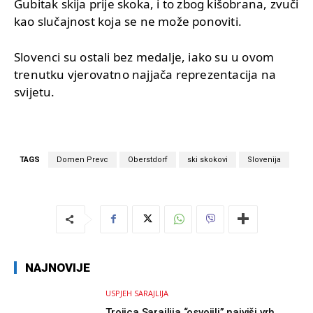
Gubitak skija prije skoka, i to zbog kišobrana, zvuči
kao slučajnost koja se ne može ponoviti.
Slovenci su ostali bez medalje, iako su u ovom
trenutku vjerovatno najjača reprezentacija na
svijetu.
TAGS
Domen Prevc
Oberstdorf
ski skokovi
Slovenija
NAJNOVIJE
USPJEH SARAJLIJA
Trojica Sarajlija “osvojili” najviši vrh