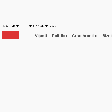
Obnavljanje šifre
Obnovite vašu lozinku
Vaš e-mail
Lozinka će vam biti poslana e-mailom.
C
33.5
Mostar
Petak, 7 Augusta, 2026
Vijesti
Politika
Crna hronika
Bizn