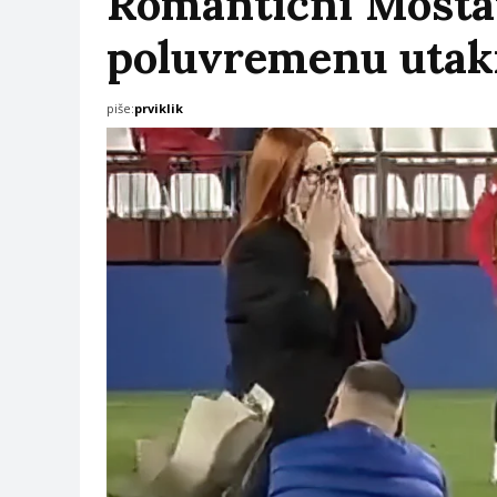
Romantični Mostar
poluvremenu utak
piše:
prviklik