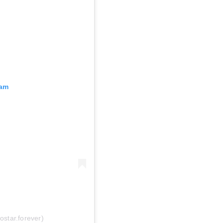
ram
star.forever)