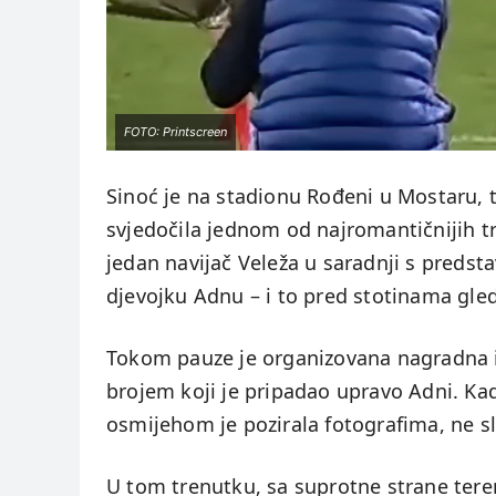
FOTO: Printscreen
Sinoć je na stadionu Rođeni u Mostaru,
svjedočila jednom od najromantičnijih 
jedan navijač Veleža u saradnji s preds
djevojku Adnu – i to pred stotinama gle
Tokom pauze je organizovana nagradna igr
brojem koji je pripadao upravo Adni. Kad
osmijehom je pozirala fotografima, ne sl
U tom trenutku, sa suprotne strane tere