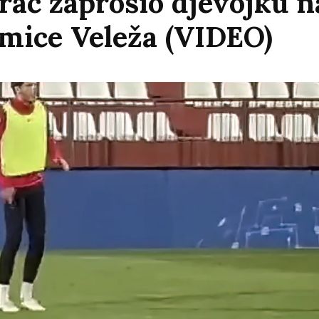
ac zaprosio djevojku n
mice Veleža (VIDEO)