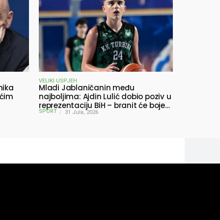
VELIKI USPJEH
nika
Mladi Jablaničanin među
ućim
najboljima: Ajdin Lulić dobio poziv u
reprezentaciju BiH – branit će boje
SPORT
BiH na Slovenia Ball
31 Jula, 2026