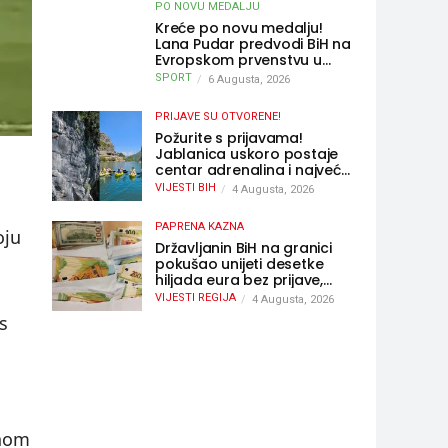
PO NOVU MEDALJU
Kreće po novu medalju!
Lana Pudar predvodi BiH na
Evropskom prvenstvu u
Parizu
SPORT
6 Augusta, 2026
PRIJAVE SU OTVORENE!
Požurite s prijavama!
Jablanica uskoro postaje
centar adrenalina i najveće
outdoor avanture ovog
VIJESTI BIH
4 Augusta, 2026
ljeta
PAPRENA KAZNA
oju
Državljanin BiH na granici
pokušao unijeti desetke
hiljada eura bez prijave,
uslijedila “paprena” kazna
VIJESTI REGIJA
4 Augusta, 2026
s
enom