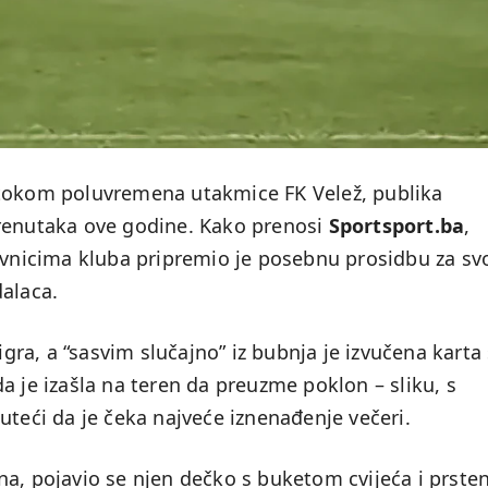
 tokom poluvremena utakmice FK Velež, publika
trenutaka ove godine. Kako prenosi
Sportsport.ba
,
tavnicima kluba pripremio je posebnu prosidbu za sv
dalaca.
a, a “sasvim slučajno” iz bubnja je izvučena karta 
a je izašla na teren da preuzme poklon – sliku, s
uteći da je čeka najveće iznenađenje večeri.
na, pojavio se njen dečko s buketom cvijeća i prst