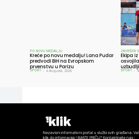
PO NOVU MEDALJU
ZAVRŠEN 
Kreće po novu medalju! Lana Pudar
Ekipa iz
predvodi BiH na Evropskom
osvojil
prvenstvu u Parizu
uzbudlj
SPORT
SPORT
6 Augusta, 2026
pobjedn
4
Nezavisni informativni portal u službi svih građana. Vaš
klik do informacija ! IMATE PRIČU? Kontaktirajte nas :