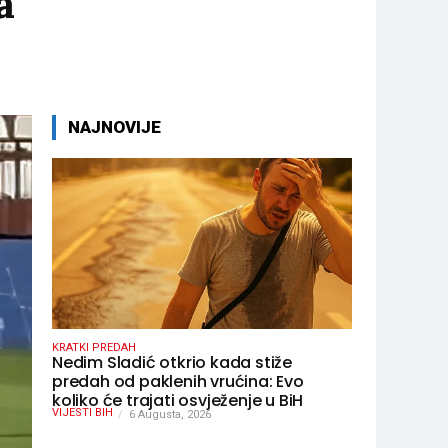
a
NAJNOVIJE
KRATKI PREDAH
Nedim Sladić otkrio kada stiže
predah od paklenih vrućina: Evo
koliko će trajati osvježenje u BiH
VIJESTI BIH
6 Augusta, 2026