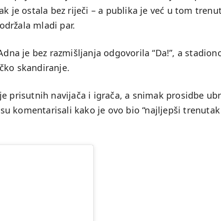
k je ostala bez riječi – a publika je već u tom trenu
držala mladi par.
 Adna je bez razmišljanja odgovorila “Da!”, a stadio
čko skandiranje.
e prisutnih navijača i igrača, a snimak prosidbe ub
u komentarisali kako je ovo bio “najljepši trenutak