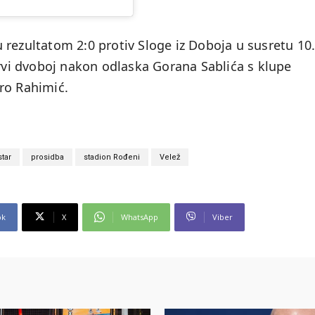
rezultatom 2:0 protiv Sloge iz Doboja u susretu 10
prvi dvoboj nakon odlaska Gorana Sablića s klupe
bro Rahimić.
tar
prosidba
stadion Rođeni
Velež
ok
X
WhatsApp
Viber