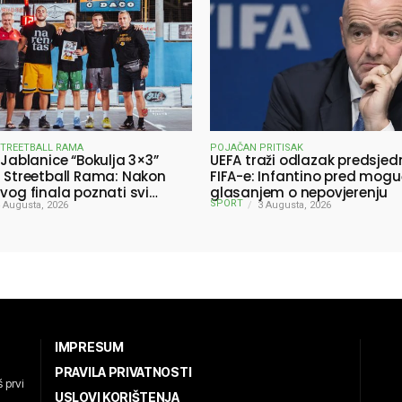
STREETBALL RAMA
POJAČAN PRITISAK
 Jablanice “Bokulja 3×3”
UEFA traži odlazak predsjed
a Streetball Rama: Nakon
FIFA-e: Infantino pred mog
ivog finala poznati svi
glasanjem o nepovjerenju
SPORT
ici turnira
 Augusta, 2026
3 Augusta, 2026
IMPRESUM
PRAVILA PRIVATNOSTI
 prvi
USLOVI KORIŠTENJA