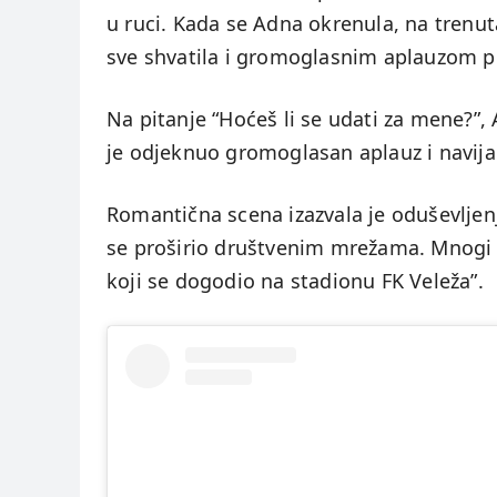
u ruci. Kada se Adna okrenula, na trenuta
sve shvatila i gromoglasnim aplauzom po
Na pitanje “Hoćeš li se udati za mene?”,
je odjeknuo gromoglasan aplauz i navija
Romantična scena izazvala je oduševljenj
se proširio društvenim mrežama. Mnogi s
koji se dogodio na stadionu FK Veleža”.