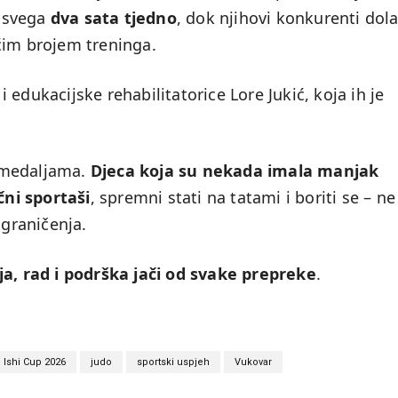
, svega
dva sata tjedno
, dok njihovi konkurenti dol
ćim brojem treninga.
 i edukacijske rehabilitatorice Lore Jukić, koja ih je
 medaljama.
Djeca koja su nekada imala manjak
ni sportaši
, spremni stati na tatami i boriti se – ne
ograničenja.
ja, rad i podrška jači od svake prepreke
.
Ishi Cup 2026
judo
sportski uspjeh
Vukovar