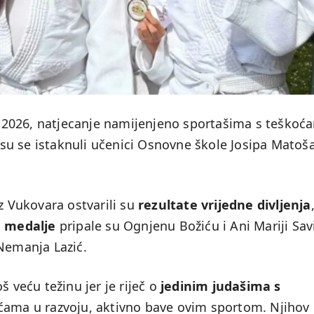
 2026, natjecanje namijenjeno sportašima s teškoć
u se istaknuli učenici Osnovne škole Josipa Matoša
z Vukovara ostvarili su
rezultate vrijedne divljenja
 medalje
pripale su Ognjenu Božiću i Ani Mariji Sav
Nemanja Lazić.
š veću težinu jer je riječ o
jedinim judašima s
ćama u razvoju, aktivno bave ovim sportom. Njihov