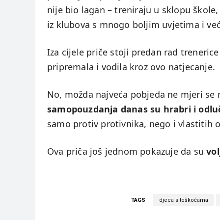
nije bio lagan – treniraju u sklopu škole
iz klubova s mnogo boljim uvjetima i ve
Iza cijele priče stoji predan rad trenerice
pripremala i vodila kroz ovo natjecanje.
No, možda najveća pobjeda ne mjeri se
samopouzdanja danas su hrabri i odluč
samo protiv protivnika, nego i vlastitih 
Ova priča još jednom pokazuje da su
vol
TAGS
djeca s teškoćama