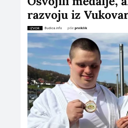
Osvojili medalje, a
razvoju iz Vukova
piše:
prviklik
IZVOR:
Budica.info