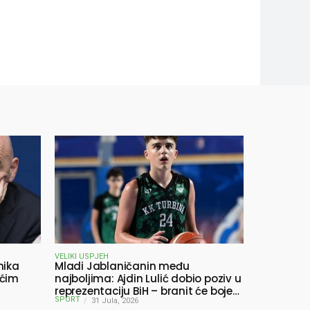
VELIKI USPJEH
nika
Mladi Jablaničanin među
ućim
najboljima: Ajdin Lulić dobio poziv u
reprezentaciju BiH – branit će boje
SPORT
BiH na Slovenia Ball
31 Jula, 2026