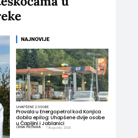
s teškoćama u
reke
NAJNOVIJE
UHAPŠENE 2 OSOBE
Provala u Energopetrol kod Konjica
dobila epilog: Uhapšene dvije osobe
u Čapljini i Jablanici
CRNA HRONIKA
7 Augusta, 2026