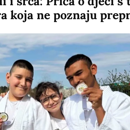
li i srca: Priča o djeci 
ra koja ne poznaju prep