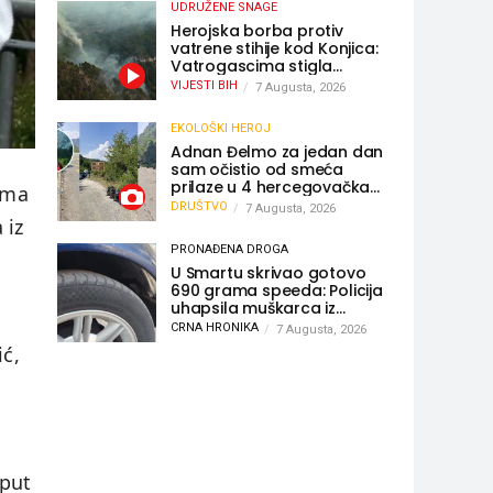
UDRUŽENE SNAGE
Herojska borba protiv
vatrene stihije kod Konjica:
Vatrogascima stigla
pomoć iz Sarajeva,
VIJESTI BIH
7 Augusta, 2026
helikopteri i Air Tractori
udružili snage
EKOLOŠKI HEROJ
Adnan Đelmo za jedan dan
sam očistio od smeća
prilaze u 4 hercegovačka
ama
grada: “Danas nisam čistio
DRUŠTVO
7 Augusta, 2026
samo smeće, čistio sam
 iz
sliku o nama”
PRONAĐENA DROGA
U Smartu skrivao gotovo
690 grama speeda: Policija
uhapsila muškarca iz
,
Hercegovine
CRNA HRONIKA
7 Augusta, 2026
ić,
 put