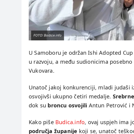
FOTO: Bodice.info
U Samoboru je održan Ishi Adopted Cup
u razvoju, a među sudionicima posebno s
Vukovara.
Unatoč jakoj konkurenciji, mladi judaši i
osvojivši ukupno četiri medalje.
Srebrne
dok su
broncu osvojili
Antun Petrović i 
Kako piše
Budica.info
, ovaj uspjeh ima jo
područja županije
koji se, unatoč teško