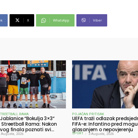
ok
X
WhatsApp
Viber
STREETBALL RAMA
POJAČAN PRITISAK
 Jablanice “Bokulja 3×3”
UEFA traži odlazak predsjed
a Streetball Rama: Nakon
FIFA-e: Infantino pred mog
ivog finala poznati svi
glasanjem o nepovjerenju
SPORT
ici turnira
 Augusta, 2026
3 Augusta, 2026