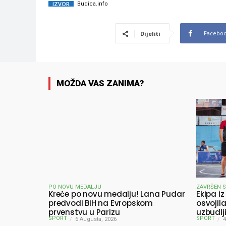
IZVOR
Budica.info
Facebo
Dijeliti
MOŽDA VAS ZANIMA?
PO NOVU MEDALJU
ZAVRŠEN 
Kreće po novu medalju! Lana Pudar
Ekipa iz
predvodi BiH na Evropskom
osvojil
prvenstvu u Parizu
uzbudlj
SPORT
SPORT
6 Augusta, 2026
pobjedn
4