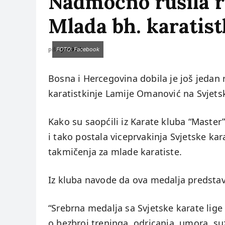
Nadmoćno rušila ri
Mlada bh. karatist
piše:
prviklik
FOTO: Facebook
Bosna i Hercegovina dobila je još jedan
karatistkinje Lamije Omanović na Svjetsk
Kako su saopćili iz Karate kluba “Maste
i tako postala viceprvakinja Svjetske ka
takmičenja za mlade karatiste.
Iz kluba navode da ova medalja predsta
“Srebrna medalja sa Svjetske karate lige
o bezbroj treninga, odricanja, umora, suz