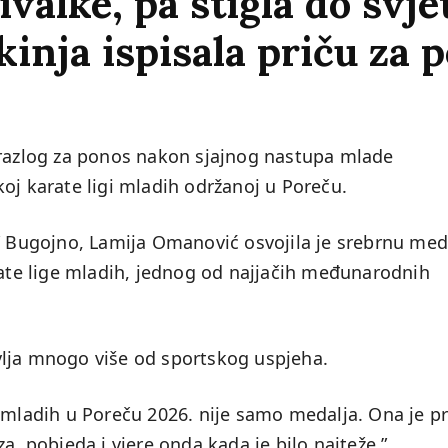
valke, pa stigla do svjet
kinja ispisala priču za 
 razlog za ponos nakon sjajnog nastupa mlade
oj karate ligi mladih održanoj u Poreču.
r” Bugojno, Lamija Omanović osvojila je srebrnu med
rate lige mladih, jednog od najjačih međunarodnih
vlja mnogo više od sportskog uspjeha.
 mladih u Poreču 2026. nije samo medalja. Ona je pr
a, pobjeda i vjere onda kada je bilo najteže.”