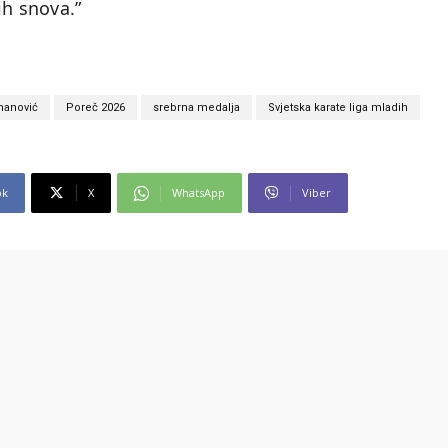
ih snova.”
manović
Poreč 2026
srebrna medalja
Svjetska karate liga mladih
ok
X
WhatsApp
Viber