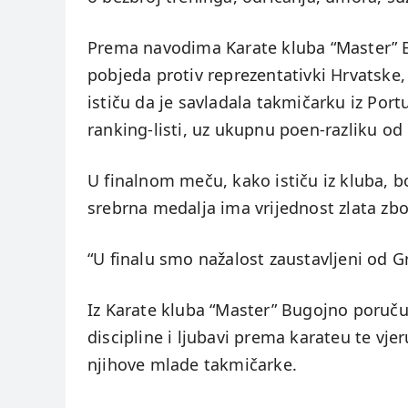
Prema navodima Karate kluba “Master” Bu
pobjeda protiv reprezentativki Hrvatske,
ističu da je savladala takmičarku iz Port
ranking-listi, uz ukupnu poen-razliku od
U finalnom meču, kako ističu iz kluba, bo
srebrna medalja ima vrijednost zlata zbo
“U finalu smo nažalost zaustavljeni od Gr
Iz Karate kluba “Master” Bugojno poruču
discipline i ljubavi prema karateu te vje
njihove mlade takmičarke.