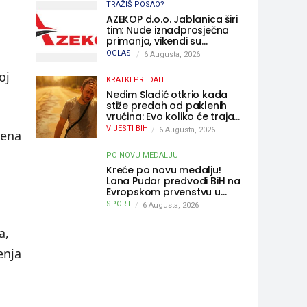
TRAŽIŠ POSAO?
AZEKOP d.o.o. Jablanica širi
tim: Nude iznadprosječna
primanja, vikendi su
slobodni, traži se više
OGLASI
6 Augusta, 2026
radnika
oj
KRATKI PREDAH
Nedim Sladić otkrio kada
stiže predah od paklenih
vrućina: Evo koliko će trajati
osvježenje u BiH
VIJESTI BIH
6 Augusta, 2026
jena
PO NOVU MEDALJU
Kreće po novu medalju!
Lana Pudar predvodi BiH na
Evropskom prvenstvu u
Parizu
SPORT
6 Augusta, 2026
a,
enja