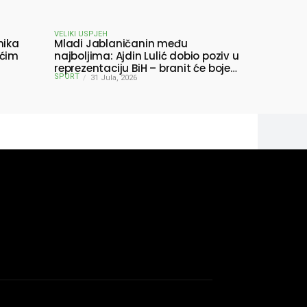
VELIKI USPJEH
nika
Mladi Jablaničanin među
ućim
najboljima: Ajdin Lulić dobio poziv u
reprezentaciju BiH – branit će boje
SPORT
BiH na Slovenia Ball
31 Jula, 2026