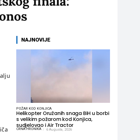
skog finala:
ponos
NAJNOVIJE
alju
POŽAR KOD KONJICA
Helikopter Oružanih snaga BiH u borbi
s velikim požarom kod Konjica,
sudjelovao i Air Tractor
iča
CRNA HRONIKA
6 Augusta, 2026