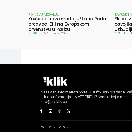
PO NOVU MEDALJU
ZAVRŠEN 
Kreće po novu medalju! Lana Pudar
Ekipa iz
predvodi BiH na Evropskom
osvojil
prvenstvu u Parizu
uzbudlj
SPORT
SPORT
6 Augusta, 2026
pobjedn
4
Nezavisni informativni portal u službi svih građana. Vaš
klik do informacija ! IMATE PRIČU? Kontaktirajte nas :
info@prviklik.ba
© PRVIKLIK 2024