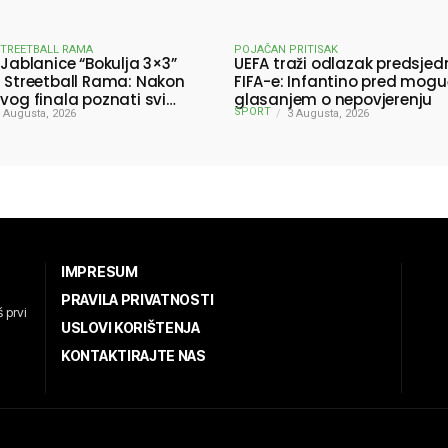
STREETBALL RAMA
POJAČAN PRITISAK
 Jablanice “Bokulja 3×3”
UEFA traži odlazak predsjed
a Streetball Rama: Nakon
FIFA-e: Infantino pred mog
ivog finala poznati svi
glasanjem o nepovjerenju
SPORT
ici turnira
 Augusta, 2026
3 Augusta, 2026
IMPRESUM
PRAVILA PRIVATNOSTI
 prvi
USLOVI KORIŠTENJA
KONTAKTIRAJTE NAS