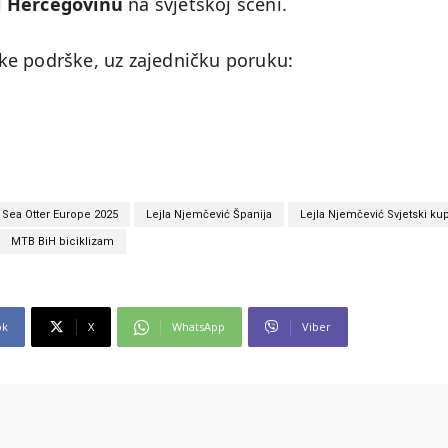
i Hercegovinu
na svjetskoj sceni.
ruke podrške, uz zajedničku poruku:
Sea Otter Europe 2025
Lejla Njemčević Španija
Lejla Njemčević Svjetski ku
MTB BiH biciklizam
ok
X
WhatsApp
Viber