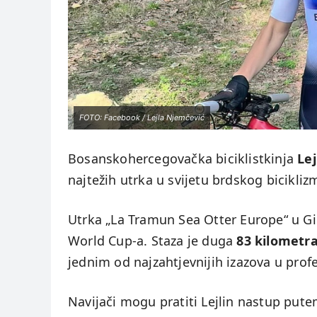
FOTO: Facebook / Lejla Njemčević
Bosanskohercegovačka biciklistkinja
Le
najtežih utrka u svijetu brdskog bicikli
Utrka „La Tramun Sea Otter Europe“ u Gi
World Cup-a. Staza je duga
83 kilometr
jednim od najzahtjevnijih izazova u prof
Navijači mogu pratiti Lejlin nastup put