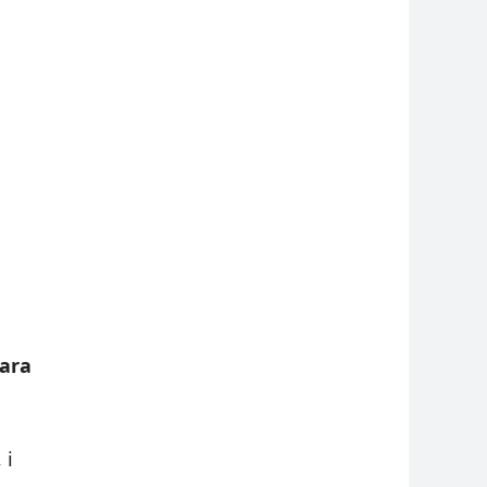
ara
 i