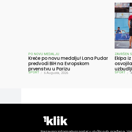
PO NOVU MEDALJU
ZAVRŠEN 
Kreće po novu medalju! Lana Pudar
Ekipa iz
predvodi BiH na Evropskom
osvojil
prvenstvu u Parizu
uzbudlj
SPORT
SPORT
6 Augusta, 2026
pobjedn
4
Nezavisni informativni portal u službi svih građana. Vaš