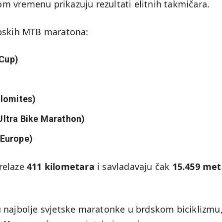
nom vremenu prikazuju rezultati elitnih takmičara.
opskih MTB maratona:
 Cup)
olomites)
Ultra Bike Marathon)
 Europe)
relaze
411 kilometara
i savladavaju čak
15.459 met
 najbolje svjetske maratonke u brdskom biciklizmu,