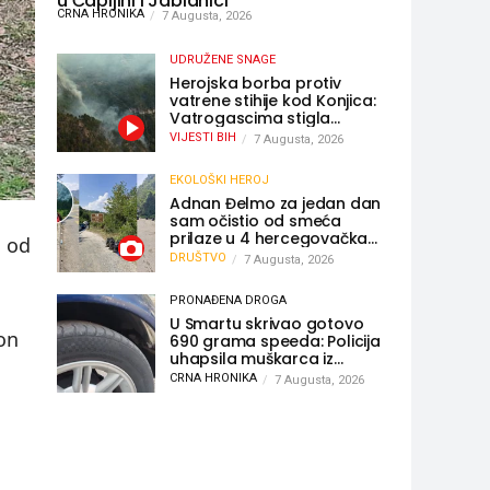
u Čapljini i Jablanici
CRNA HRONIKA
7 Augusta, 2026
UDRUŽENE SNAGE
Herojska borba protiv
vatrene stihije kod Konjica:
Vatrogascima stigla
pomoć iz Sarajeva,
VIJESTI BIH
7 Augusta, 2026
helikopteri i Air Tractori
udružili snage
EKOLOŠKI HEROJ
Adnan Đelmo za jedan dan
sam očistio od smeća
prilaze u 4 hercegovačka
e od
grada: “Danas nisam čistio
DRUŠTVO
7 Augusta, 2026
samo smeće, čistio sam
sliku o nama”
PRONAĐENA DROGA
U Smartu skrivao gotovo
on
690 grama speeda: Policija
uhapsila muškarca iz
Hercegovine
CRNA HRONIKA
7 Augusta, 2026