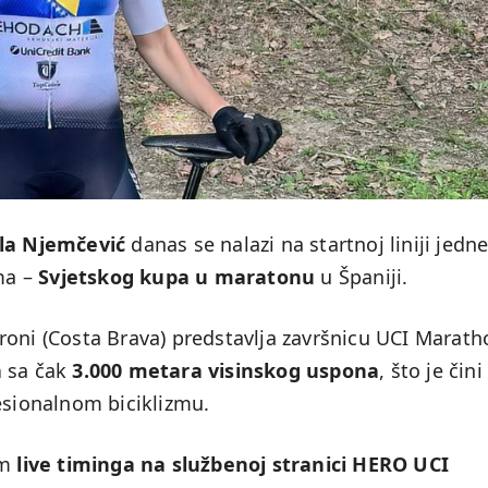
jla Njemčević
danas se nalazi na startnoj liniji jedn
zma –
Svjetskog kupa u maratonu
u Španiji.
roni (Costa Brava) predstavlja završnicu UCI Marath
a
sa čak
3.000 metara visinskog uspona
, što je čini
esionalnom biciklizmu.
em
live timinga na službenoj stranici HERO UCI