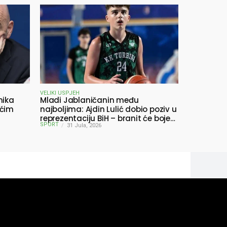
VELIKI USPJEH
nika
Mladi Jablaničanin među
ućim
najboljima: Ajdin Lulić dobio poziv u
reprezentaciju BiH – branit će boje
SPORT
BiH na Slovenia Ball
31 Jula, 2026