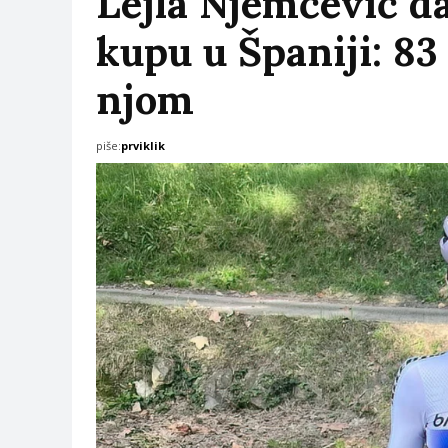
Lejla Njemčević d
kupu u Španiji: 8
njom
piše:
prviklik