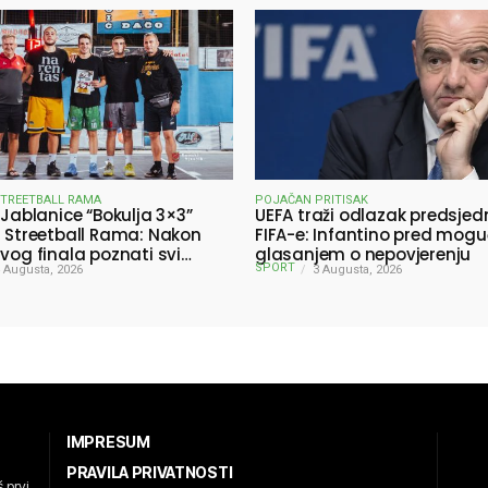
STREETBALL RAMA
POJAČAN PRITISAK
 Jablanice “Bokulja 3×3”
UEFA traži odlazak predsjed
a Streetball Rama: Nakon
FIFA-e: Infantino pred mog
ivog finala poznati svi
glasanjem o nepovjerenju
SPORT
ici turnira
 Augusta, 2026
3 Augusta, 2026
IMPRESUM
PRAVILA PRIVATNOSTI
 prvi