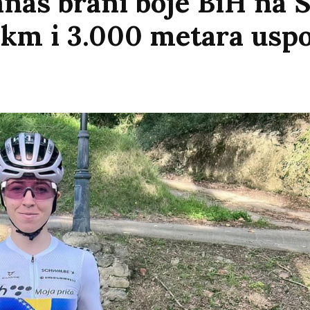
anas brani boje BiH na 
3 km i 3.000 metara usp