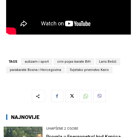
TAGS
autizam i sport
crni pojas karate BiH
Laris Bešić
parakarate Bosna i Hercegovina
Svjetsko prvenstvo Kairo
NAJNOVIJE
UHAPŠENE 2 OSOBE
Provala u Energopetrol kod Konjica