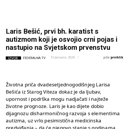
Laris Bešić, prvi bh. karatist s
autizmom koji je osvojio crni pojas i
nastupio na Svjetskom prvenstvu
piše:
prviklik
13 Januara, 2026
IZVOR:
FEDERALNA TV
Životna priča dvadesetjednogodišnjeg Larisa
Bešića iz Starog Viteza dokaz je da ljubav,
upornost i podrška mogu nadjačati i najteže
životne prognoze. Laris je kao dijete dobio
dijagnozu disharmoničnog razvoja s elementima
autizma, uz vrlo pesimistična medicinska
predviđanja – da će njegovo stanje s godinama