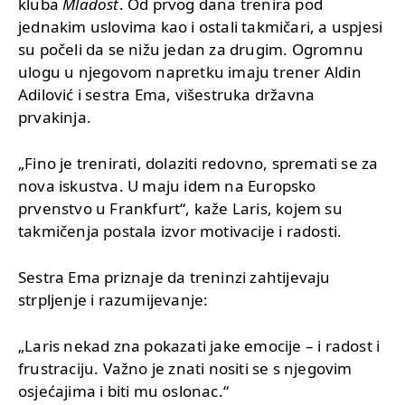
kluba
Mladost
. Od prvog dana trenira pod
jednakim uslovima kao i ostali takmičari, a uspjesi
su počeli da se nižu jedan za drugim. Ogromnu
ulogu u njegovom napretku imaju trener Aldin
Adilović i sestra Ema, višestruka državna
prvakinja.
„Fino je trenirati, dolaziti redovno, spremati se za
nova iskustva. U maju idem na Europsko
prvenstvo u Frankfurt“, kaže Laris, kojem su
takmičenja postala izvor motivacije i radosti.
Sestra Ema priznaje da treninzi zahtijevaju
strpljenje i razumijevanje:
„Laris nekad zna pokazati jake emocije – i radost i
frustraciju. Važno je znati nositi se s njegovim
osjećajima i biti mu oslonac.“