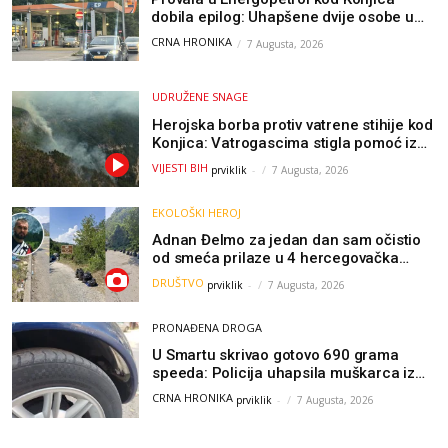
dobila epilog: Uhapšene dvije osobe u
Čapljini i Jablanici
CRNA HRONIKA
7 Augusta, 2026
UDRUŽENE SNAGE
Herojska borba protiv vatrene stihije kod
Konjica: Vatrogascima stigla pomoć iz
Sarajeva, helikopteri i Air Tractori
VIJESTI BIH
prviklik
-
7 Augusta, 2026
udružili snage
EKOLOŠKI HEROJ
Adnan Đelmo za jedan dan sam očistio
od smeća prilaze u 4 hercegovačka
grada: “Danas nisam čistio samo smeće,
DRUŠTVO
prviklik
-
7 Augusta, 2026
čistio sam sliku o nama”
PRONAĐENA DROGA
U Smartu skrivao gotovo 690 grama
speeda: Policija uhapsila muškarca iz
Hercegovine
CRNA HRONIKA
prviklik
-
7 Augusta, 2026