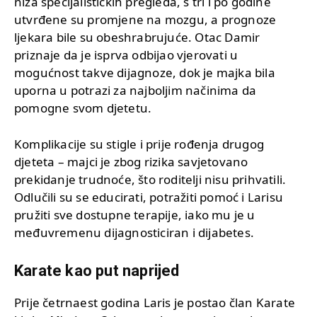
niza specijalističkih pregleda, s tri i po godine
utvrđene su promjene na mozgu, a prognoze
ljekara bile su obeshrabrujuće. Otac Damir
priznaje da je isprva odbijao vjerovati u
mogućnost takve dijagnoze, dok je majka bila
uporna u potrazi za najboljim načinima da
pomogne svom djetetu.
Komplikacije su stigle i prije rođenja drugog
djeteta – majci je zbog rizika savjetovano
prekidanje trudnoće, što roditelji nisu prihvatili.
Odlučili su se educirati, potražiti pomoć i Larisu
pružiti sve dostupne terapije, iako mu je u
međuvremenu dijagnosticiran i dijabetes.
Karate kao put naprijed
Prije četrnaest godina Laris je postao član Karate