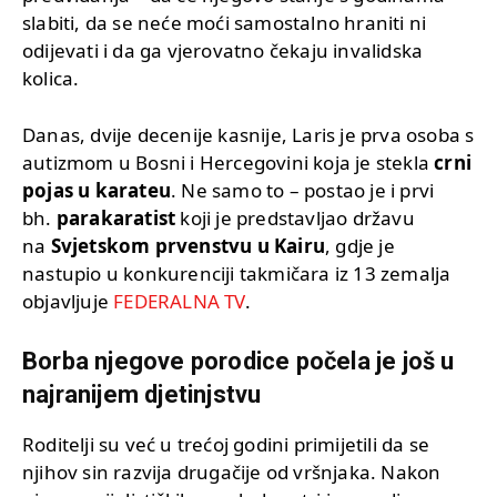
slabiti, da se neće moći samostalno hraniti ni
odijevati i da ga vjerovatno čekaju invalidska
kolica.
Danas, dvije decenije kasnije, Laris je prva osoba s
autizmom u Bosni i Hercegovini koja je stekla
crni
pojas u karateu
. Ne samo to – postao je i prvi
bh.
parakaratist
koji je predstavljao državu
na
Svjetskom prvenstvu u Kairu
, gdje je
nastupio u konkurenciji takmičara iz 13 zemalja
objavljuje
FEDERALNA TV
.
Borba njegove porodice počela je još u
najranijem djetinjstvu
Roditelji su već u trećoj godini primijetili da se
njihov sin razvija drugačije od vršnjaka. Nakon