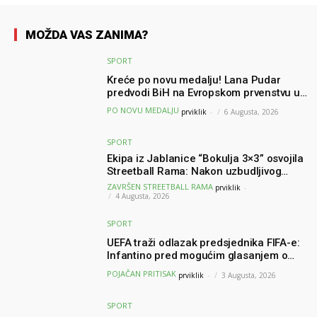
MOŽDA VAS ZANIMA?
SPORT
Kreće po novu medalju! Lana Pudar
predvodi BiH na Evropskom prvenstvu u
Parizu
PO NOVU MEDALJU
prviklik
-
6 Augusta, 2026
SPORT
Ekipa iz Jablanice “Bokulja 3×3” osvojila
Streetball Rama: Nakon uzbudljivog
finala poznati svi pobjednici turnira
ZAVRŠEN STREETBALL RAMA
prviklik
-
4 Augusta, 2026
SPORT
UEFA traži odlazak predsjednika FIFA-e:
Infantino pred mogućim glasanjem o
nepovjerenju
POJAČAN PRITISAK
prviklik
-
3 Augusta, 2026
SPORT