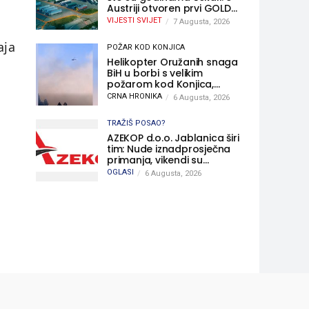
Austriji otvoren prvi GOLD
sigurni parking
VIJESTI SVIJET
7 Augusta, 2026
aja
POŽAR KOD KONJICA
Helikopter Oružanih snaga
BiH u borbi s velikim
požarom kod Konjica,
sudjelovao i Air Tractor
CRNA HRONIKA
6 Augusta, 2026
TRAŽIŠ POSAO?
AZEKOP d.o.o. Jablanica širi
tim: Nude iznadprosječna
primanja, vikendi su
slobodni, traži se više
OGLASI
6 Augusta, 2026
radnika