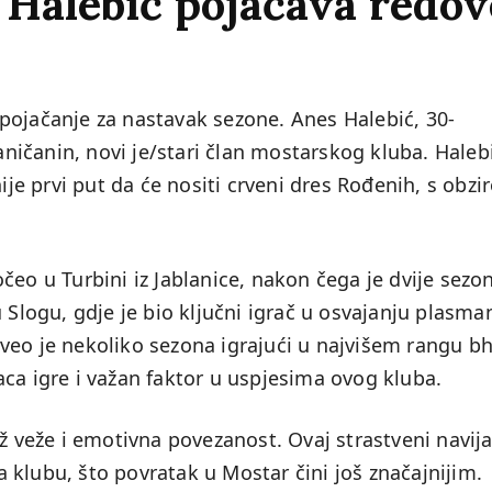
 Halebić pojačava redo
pojačanje za nastavak sezone. Anes Halebić, 30-
laničanin, novi je/stari član mostarskog kluba. Haleb
nije prvi put da će nositi crveni dres Rođenih, s obz
čeo u Turbini iz Jablanice, nakon čega je dvije sezo
 Slogu, gdje je bio ključni igrač u osvajanju plasma
veo je nekoliko sezona igrajući u najvišem rangu bh
ca igre i važan faktor u uspjesima ovog kluba.
ež veže i emotivna povezanost. Ovaj strastveni navij
klubu, što povratak u Mostar čini još značajnijim.