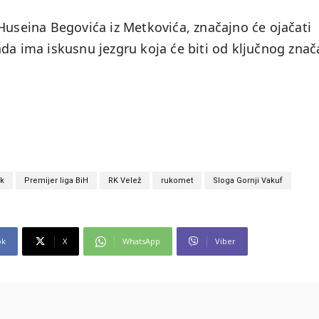
Huseina Begovića iz Metkovića, značajno će ojačati
da ima iskusnu jezgru koja će biti od ključnog znač
ak
Premijer liga BiH
RK Velež
rukomet
Sloga Gornji Vakuf
ok
X
WhatsApp
Viber