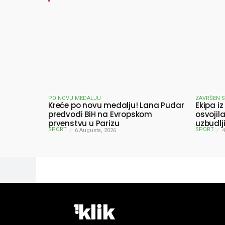
PO NOVU MEDALJU
ZAVRŠEN 
Kreće po novu medalju! Lana Pudar
Ekipa iz
predvodi BiH na Evropskom
osvojil
prvenstvu u Parizu
uzbudlj
SPORT
SPORT
6 Augusta, 2026
pobjedn
4