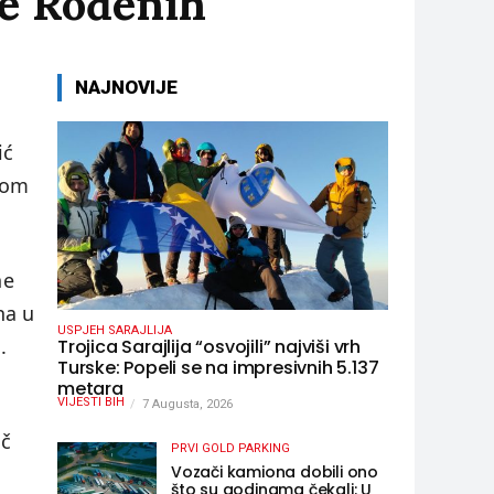
ve Rođenih
NAJNOVIJE
ić
irom
ne
na u
USPJEH SARAJLIJA
.
Trojica Sarajlija “osvojili” najviši vrh
Turske: Popeli se na impresivnih 5.137
metara
VIJESTI BIH
7 Augusta, 2026
ač
PRVI GOLD PARKING
Vozači kamiona dobili ono
što su godinama čekali: U