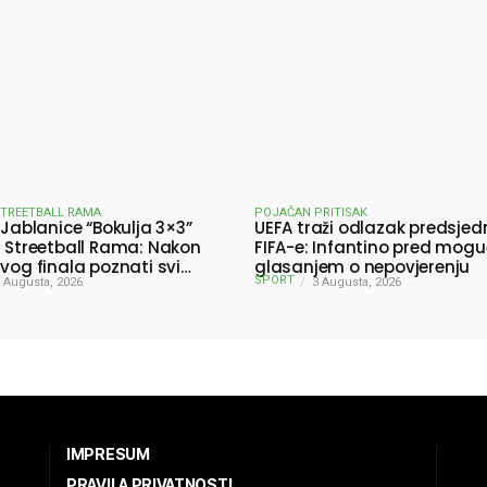
STREETBALL RAMA
POJAČAN PRITISAK
 Jablanice “Bokulja 3×3”
UEFA traži odlazak predsjed
a Streetball Rama: Nakon
FIFA-e: Infantino pred mog
ivog finala poznati svi
glasanjem o nepovjerenju
SPORT
ici turnira
 Augusta, 2026
3 Augusta, 2026
IMPRESUM
PRAVILA PRIVATNOSTI