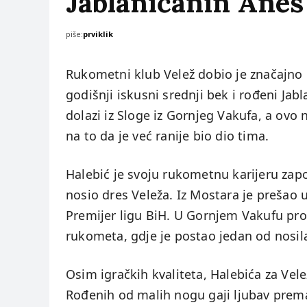
Jablaničanin Anes
piše:
prviklik
Rukometni klub Velež dobio je značajno 
godišnji iskusni srednji bek i rođeni Jab
dolazi iz Sloge iz Gornjeg Vakufa, a ovo 
na to da je već ranije bio dio tima.
Halebić je svoju rukometnu karijeru zapo
nosio dres Veleža. Iz Mostara je prešao u
Premijer ligu BiH. U Gornjem Vakufu pro
rukometa, gdje je postao jedan od nosila
Osim igračkih kvaliteta, Halebića za Vel
Rođenih od malih nogu gaji ljubav prema 