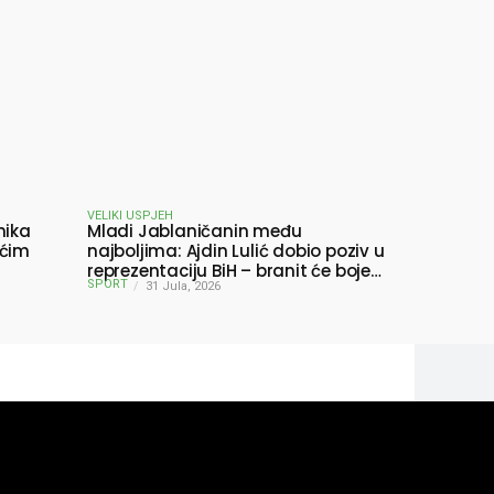
VELIKI USPJEH
nika
Mladi Jablaničanin među
ućim
najboljima: Ajdin Lulić dobio poziv u
reprezentaciju BiH – branit će boje
SPORT
BiH na Slovenia Ball
31 Jula, 2026