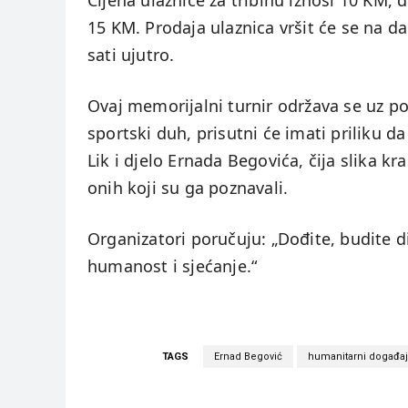
Cijena ulaznice za tribinu iznosi 10 KM, 
15 KM. Prodaja ulaznica vršit će se na d
sati ujutro.
Ovaj memorijalni turnir održava se uz p
sportski duh, prisutni će imati priliku 
Lik i djelo Ernada Begovića, čija slika kr
onih koji su ga poznavali.
Organizatori poručuju: „Dođite, budite dio
humanost i sjećanje.“
TAGS
Ernad Begović
humanitarni događaj