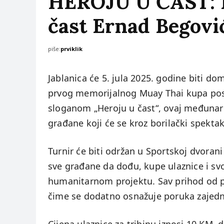
HEROJU U ČAST: P
čast Ernad Begović
piše:
prviklik
Jablanica će 5. jula 2025. godine biti 
prvog memorijalnog Muay Thai kupa po
sloganom „Heroju u čast“, ovaj međunarod
građane koji će se kroz borilački spektakl
Turnir će biti održan u Sportskoj dvorani
sve građane da dođu, kupe ulaznice i s
humanitarnom projektu. Sav prihod od pr
čime se dodatno osnažuje poruka zajedni