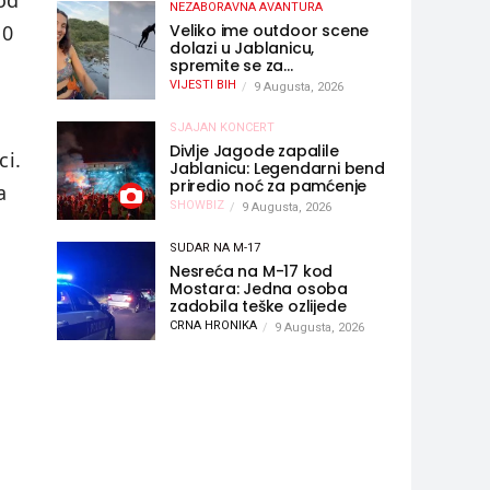
 od
NEZABORAVNA AVANTURA
Veliko ime outdoor scene
10
dolazi u Jablanicu,
spremite se za
nezaboravnu avanturu
VIJESTI BIH
9 Augusta, 2026
(VIDEO) !
SJAJAN KONCERT
Divlje Jagode zapalile
ci.
Jablanicu: Legendarni bend
priredio noć za pamćenje
a
SHOWBIZ
9 Augusta, 2026
SUDAR NA M-17
Nesreća na M-17 kod
Mostara: Jedna osoba
zadobila teške ozlijede
CRNA HRONIKA
9 Augusta, 2026