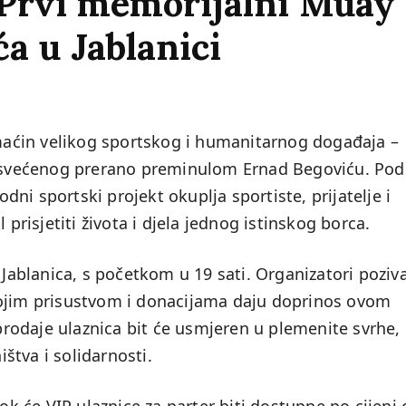
rvi memorijalni Muay 
a u Jablanici
domaćin velikog sportskog i humanitarnog događaja –
svećenog prerano preminulom Ernad Begoviću. Pod
ni sportski projekt okuplja sportiste, prijatelje i
 prisjetiti života i djela jednog istinskog borca.
 Jablanica, s početkom u 19 sati. Organizatori poziv
vojim prisustvom i donacijama daju doprinos ovom
odaje ulaznica bit će usmjeren u plemenite svrhe,
štva i solidarnosti.