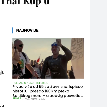
Thai Kup u
NAJNOVIJE
aju
POLJAK ISPISAO HISTORIJU
Plivao više od 55 sati bez sna: Ispisao
historiju i prešao 160 km preko
Baltičkog mora – a podvig posvetio
SPORT
djeci oboljeloj od raka
9 Augusta, 2026