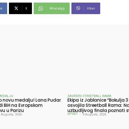
ok
X
WhatsApp
Viber
MEDALJU
ZAVRŠEN STREETBALL RAMA
o novu medalju! Lana Pudar
Ekipa iz Jablanice “Bokulja 3
i BiH na Evropskom
osvojila Streetball Rama: N
vu u Parizu
uzbudljivog finala poznati s
SPORT
 Augusta, 2026
pobjednici turnira
4 Augusta, 2026