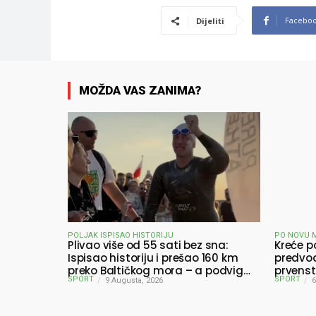
Facebo
Dijeliti
MOŽDA VAS ZANIMA?
POLJAK ISPISAO HISTORIJU
PO NOVU 
Plivao više od 55 sati bez sna:
Kreće p
Ispisao historiju i prešao 160 km
predvod
preko Baltičkog mora – a podvig
prvenst
SPORT
SPORT
posvetio djeci oboljeloj od raka
9 Augusta, 2026
6