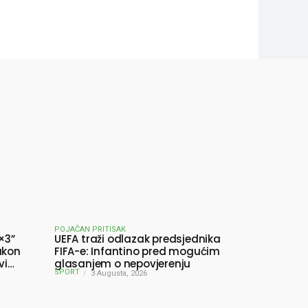
POJAČAN PRITISAK
×3”
UEFA traži odlazak predsjednika
akon
FIFA-e: Infantino pred mogućim
vi
glasanjem o nepovjerenju
SPORT
3 Augusta, 2026