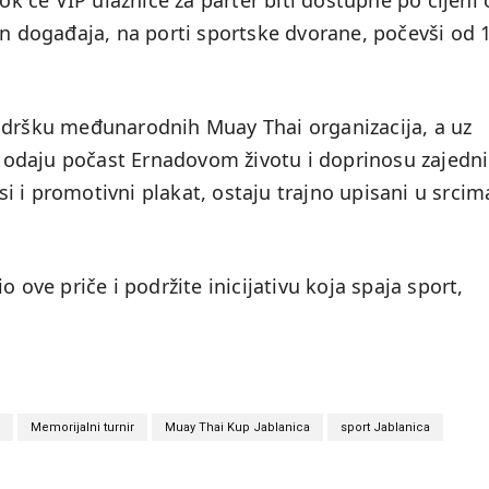
dok će VIP ulaznice za parter biti dostupne po cijeni
an događaja, na porti sportske dvorane, počevši od 
odršku međunarodnih Muay Thai organizacija, a uz
da odaju počast Ernadovom životu i doprinosu zajedni
asi i promotivni plakat, ostaju trajno upisani u srcim
 ove priče i podržite inicijativu koja spaja sport,
Memorijalni turnir
Muay Thai Kup Jablanica
sport Jablanica