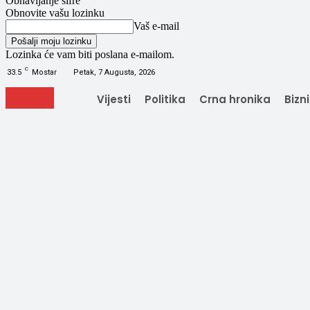
Obnavljanje šifre
Obnovite vašu lozinku
Vaš e-mail
Lozinka će vam biti poslana e-mailom.
C
33.5
Mostar
Petak, 7 Augusta, 2026
Vijesti
Politika
Crna hronika
Bizn