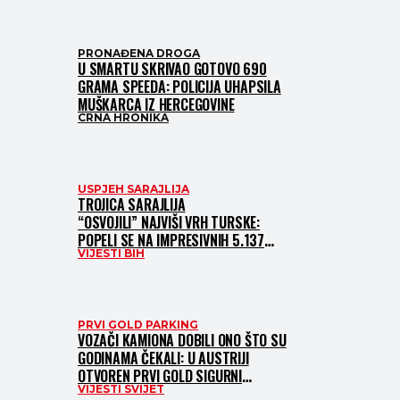
SAM SLIKU O NAMA”
PRONAĐENA DROGA
U SMARTU SKRIVAO GOTOVO 690
GRAMA SPEEDA: POLICIJA UHAPSILA
MUŠKARCA IZ HERCEGOVINE
CRNA HRONIKA
USPJEH SARAJLIJA
TROJICA SARAJLIJA
“OSVOJILI” NAJVIŠI VRH TURSKE:
POPELI SE NA IMPRESIVNIH 5.137
VIJESTI BIH
METARA
PRVI GOLD PARKING
VOZAČI KAMIONA DOBILI ONO ŠTO SU
GODINAMA ČEKALI: U AUSTRIJI
OTVOREN PRVI GOLD SIGURNI
VIJESTI SVIJET
PARKING