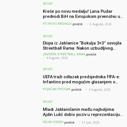
SPORT
Kreće po novu medalju! Lana Pudar
predvodi BiH na Evropskom prvenstvu u
Parizu
PO NOVU MEDALJU
prviklik
-
6 Augusta, 2026
SPORT
Ekipa iz Jablanice “Bokulja 3×3” osvojila
Streetball Rama: Nakon uzbudljivog
finala poznati svi pobjednici turnira
ZAVRŠEN STREETBALL RAMA
prviklik
-
4 Augusta, 2026
SPORT
UEFA traži odlazak predsjednika FIFA-e:
Infantino pred mogućim glasanjem o
nepovjerenju
POJAČAN PRITISAK
prviklik
-
3 Augusta, 2026
SPORT
Mladi Jablaničanin među najboljima:
Ajdin Lulić dobio poziv u reprezentaciju
BiH – branit će boje BiH na Slovenia Ball
VELIKI USPJEH
prviklik
-
31 Jula, 2026