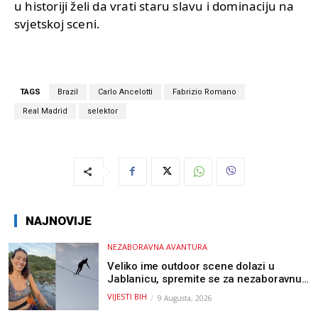
u historiji želi da vrati staru slavu i dominaciju na
svjetskoj sceni.
TAGS
Brazil
Carlo Ancelotti
Fabrizio Romano
Real Madrid
selektor
NAJNOVIJE
NEZABORAVNA AVANTURA
Veliko ime outdoor scene dolazi u
Jablanicu, spremite se za nezaboravnu
avanturu (VIDEO) !
VIJESTI BIH
9 Augusta, 2026