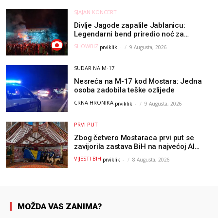
SJAJAN KONCERT
Divlje Jagode zapalile Jablanicu:
Legendarni bend priredio noć za
pamćenje
SHOWBIZ
prviklik
-
9 Augusta, 2026
SUDAR NA M-17
Nesreća na M-17 kod Mostara: Jedna
osoba zadobila teške ozlijede
CRNA HRONIKA
prviklik
-
9 Augusta, 2026
PRVI PUT
Zbog četvero Mostaraca prvi put se
zavijorila zastava BiH na najvećoj AI
olimpijadi, a sada je njihov mentor
VIJESTI BIH
prviklik
-
8 Augusta, 2026
postao član komiteta Međunarodne
olimpijade iz...
MOŽDA VAS ZANIMA?