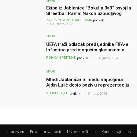
SPORT
Ekipa iz Jablanice “Bokulja 3×3” osvojila
Streetball Rama: Nakon uzbudljivog
finala poznati svi pobjednici turnira
ZAVRŠEN STREETBALL RAMA
prviklik
-
4 Augusta, 2026
SPORT
UEFA traži odlazak predsjednika FIFA-e:
Infantino pred mogućim glasanjem o
nepovjerenju
POJAČAN PRITISAK
prviklik
-
3 Augusta, 2026
SPORT
Mladi Jablaničanin među najboljima:
Ajdin Lulić dobio poziv u reprezentaciju
BiH – branit će boje BiH na Slovenia Ball
VELIKI USPJEH
prviklik
-
31 Jula, 2026
Impresum
Pravila privatnosti
Uslovi korištenja
Kontaktirajte nas