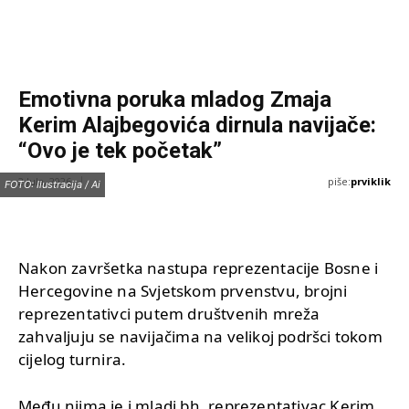
Emotivna poruka mladog Zmaja
Kerim Alajbegovića dirnula navijače:
“Ovo je tek početak”
piše:
prviklik
2 Jula, 2026
FOTO: Ilustracija / Ai
Nakon završetka nastupa reprezentacije Bosne i
Hercegovine na Svjetskom prvenstvu, brojni
reprezentativci putem društvenih mreža
zahvaljuju se navijačima na velikoj podršci tokom
cijelog turnira.
Među njima je i mladi bh. reprezentativac Kerim