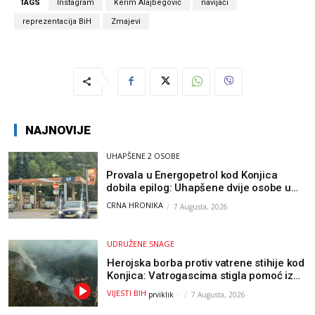
TAGS
Instagram
Kerim Alajbegović
navijači
reprezentacija BiH
Zmajevi
NAJNOVIJE
UHAPŠENE 2 OSOBE
Provala u Energopetrol kod Konjica
dobila epilog: Uhapšene dvije osobe u
Čapljini i Jablanici
CRNA HRONIKA
7 Augusta, 2026
UDRUŽENE SNAGE
Herojska borba protiv vatrene stihije kod
Konjica: Vatrogascima stigla pomoć iz
Sarajeva, helikopteri i Air Tractori
VIJESTI BIH
prviklik
-
7 Augusta, 2026
udružili snage