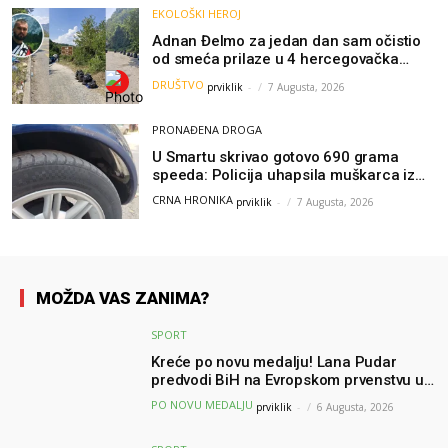
EKOLOŠKI HEROJ
Adnan Đelmo za jedan dan sam očistio
od smeća prilaze u 4 hercegovačka
grada: “Danas nisam čistio samo smeće,
DRUŠTVO
prviklik
-
7 Augusta, 2026
čistio sam sliku o nama”
PRONAĐENA DROGA
U Smartu skrivao gotovo 690 grama
speeda: Policija uhapsila muškarca iz
Hercegovine
CRNA HRONIKA
prviklik
-
7 Augusta, 2026
MOŽDA VAS ZANIMA?
SPORT
Kreće po novu medalju! Lana Pudar
predvodi BiH na Evropskom prvenstvu u
Parizu
PO NOVU MEDALJU
prviklik
-
6 Augusta, 2026