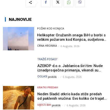
NAJNOVIJE
POŽAR KOD KONJICA
Helikopter Oružanih snaga BiH u borbi s
velikim požarom kod Konjica, sudjelovao
i Air Tractor
CRNA HRONIKA
6 Augusta, 2026
TRAŽIŠ POSAO?
AZEKOP d.o.o. Jablanica širi tim: Nude
iznadprosječna primanja, vikendi su
slobodni, traži se više radnika
OGLASI
prviklik
-
6 Augusta, 2026
KRATKI PREDAH
Nedim Sladić otkrio kada stiže predah
od paklenih vrućina: Evo koliko će trajati
osvježenje u BiH
VIJESTI BIH
prviklik
-
6 Augusta, 2026