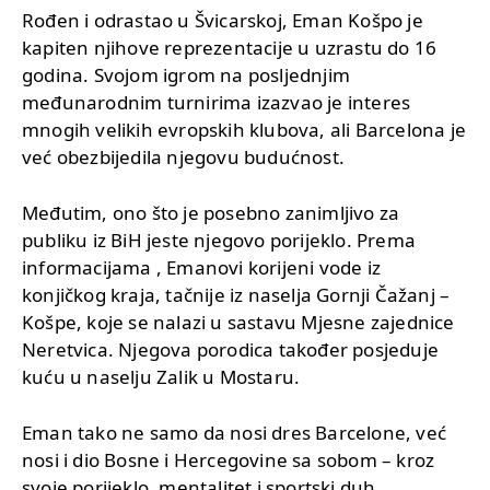
Rođen i odrastao u Švicarskoj, Eman Košpo je
kapiten njihove reprezentacije u uzrastu do 16
godina. Svojom igrom na posljednjim
međunarodnim turnirima izazvao je interes
mnogih velikih evropskih klubova, ali Barcelona je
već obezbijedila njegovu budućnost.
Međutim, ono što je posebno zanimljivo za
publiku iz BiH jeste njegovo porijeklo. Prema
informacijama , Emanovi korijeni vode iz
konjičkog kraja, tačnije iz naselja Gornji Čažanj –
Košpe, koje se nalazi u sastavu Mjesne zajednice
Neretvica. Njegova porodica također posjeduje
kuću u naselju Zalik u Mostaru.
Eman tako ne samo da nosi dres Barcelone, već
nosi i dio Bosne i Hercegovine sa sobom – kroz
svoje porijeklo, mentalitet i sportski duh.