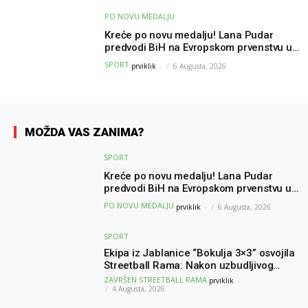
PO NOVU MEDALJU
Kreće po novu medalju! Lana Pudar
predvodi BiH na Evropskom prvenstvu u
Parizu
SPORT
prviklik
-
6 Augusta, 2026
MOŽDA VAS ZANIMA?
SPORT
Kreće po novu medalju! Lana Pudar
predvodi BiH na Evropskom prvenstvu u
Parizu
PO NOVU MEDALJU
prviklik
-
6 Augusta, 2026
SPORT
Ekipa iz Jablanice “Bokulja 3×3” osvojila
Streetball Rama: Nakon uzbudljivog
finala poznati svi pobjednici turnira
ZAVRŠEN STREETBALL RAMA
prviklik
-
4 Augusta, 2026