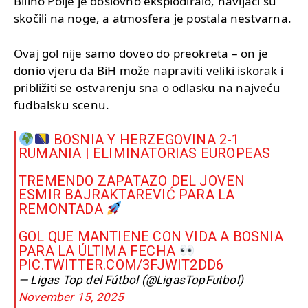
Bilino Polje je doslovno eksplodiralo, navijači su
skočili na noge, a atmosfera je postala nestvarna.
Ovaj gol nije samo doveo do preokreta – on je
donio vjeru da BiH može napraviti veliki iskorak i
približiti se ostvarenju sna o odlasku na najveću
fudbalsku scenu.
BOSNIA Y HERZEGOVINA 2-1
RUMANIA | ELIMINATORIAS EUROPEAS
TREMENDO ZAPATAZO DEL JOVEN
ESMIR BAJRAKTAREVIĆ PARA LA
REMONTADA
GOL QUE MANTIENE CON VIDA A BOSNIA
PARA LA ÚLTIMA FECHA
PIC.TWITTER.COM/3FJWIT2DD6
— Ligas Top del Fútbol (@LigasTopFutbol)
November 15, 2025