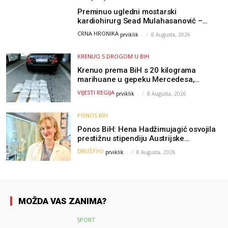
Preminuo ugledni mostarski
kardiohirurg Sead Mulahasanović –
kolege uputile emotivnu oproštajnu
CRNA HRONIKA
prviklik
-
8 Augusta, 2026
poruku
KRENUO S DROGOM U BIH
Krenuo prema BiH s 20 kilograma
marihuane u gepeku Mercedesa,
policija ga uhapsila na granici
VIJESTI REGIJA
prviklik
-
8 Augusta, 2026
PONOS BIH
Ponos BiH: Hena Hadžimujagić osvojila
prestižnu stipendiju Austrijske
akademije nauka, njeno istraživanje
DRUŠTVO
prviklik
-
8 Augusta, 2026
moglo bi pomoći djeci širom svijeta
MOŽDA VAS ZANIMA?
SPORT