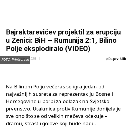
Bajraktarevićev projektil za erupciju
u Zenici: BiH – Rumunija 2:1, Bilino
Polje eksplodiralo (VIDEO)
piše:
prviklik
15 Novembra, 2025
FOTO: Printscreen
Na Bilinom Polju večeras se igra jedan od
najvažnijih susreta za reprezentaciju Bosne i
Hercegovine u borbi za odlazak na Svjetsko
prvenstvo. Utakmica protiv Rumunije donijela je
sve ono što se od velikih mečeva očekuje –
dramu, strast i golove koji bude nadu.