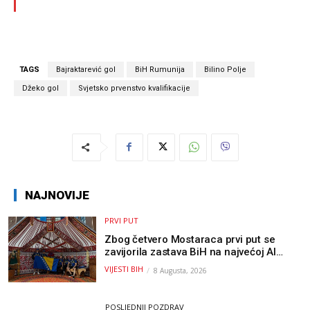
TAGS
Bajraktarević gol
BiH Rumunija
Bilino Polje
Džeko gol
Svjetsko prvenstvo kvalifikacije
NAJNOVIJE
PRVI PUT
Zbog četvero Mostaraca prvi put se
zavijorila zastava BiH na najvećoj AI
olimpijadi, a sada je njihov mentor
VIJESTI BIH
8 Augusta, 2026
postao član komiteta Međunarodne
olimpijade iz...
POSLJEDNJI POZDRAV