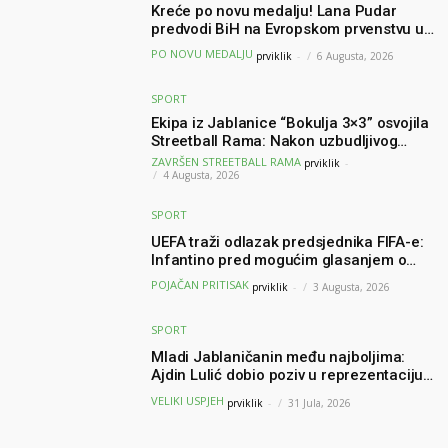
Kreće po novu medalju! Lana Pudar
predvodi BiH na Evropskom prvenstvu u
Parizu
PO NOVU MEDALJU
prviklik
-
6 Augusta, 2026
SPORT
Ekipa iz Jablanice “Bokulja 3×3” osvojila
Streetball Rama: Nakon uzbudljivog
finala poznati svi pobjednici turnira
ZAVRŠEN STREETBALL RAMA
prviklik
-
4 Augusta, 2026
SPORT
UEFA traži odlazak predsjednika FIFA-e:
Infantino pred mogućim glasanjem o
nepovjerenju
POJAČAN PRITISAK
prviklik
-
3 Augusta, 2026
SPORT
Mladi Jablaničanin među najboljima:
Ajdin Lulić dobio poziv u reprezentaciju
BiH – branit će boje BiH na Slovenia Ball
VELIKI USPJEH
prviklik
-
31 Jula, 2026