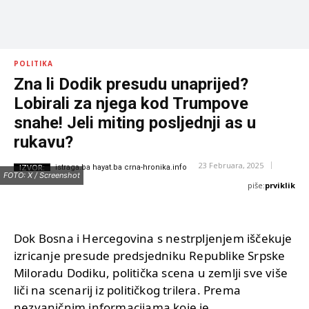
POLITIKA
Zna li Dodik presudu unaprijed?
Lobirali za njega kod Trumpove
snahe! Jeli miting posljednji as u
rukavu?
23 Februara, 2025
IZVOR:
istraga.ba hayat.ba crna-hronika.info
FOTO: X / Screenshot
piše:
prviklik
Dok Bosna i Hercegovina s nestrpljenjem iščekuje
izricanje presude predsjedniku Republike Srpske
Miloradu Dodiku, politička scena u zemlji sve više
liči na scenarij iz političkog trilera. Prema
nezvaničnim informacijama koje je