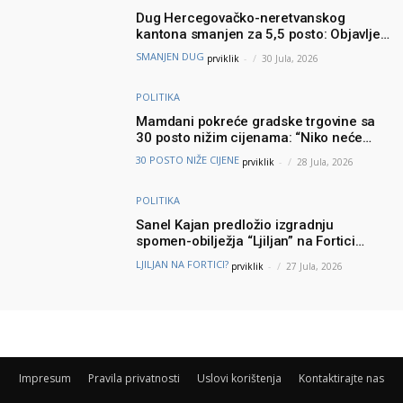
Dug Hercegovačko-neretvanskog
kantona smanjen za 5,5 posto: Objavljeni
najnoviji podaci Ministarstva finansija
SMANJEN DUG
prviklik
-
30 Jula, 2026
POLITIKA
Mamdani pokreće gradske trgovine sa
30 posto nižim cijenama: “Niko neće
brinuti može li prehraniti svoju porodicu”
30 POSTO NIŽE CIJENE
prviklik
-
28 Jula, 2026
POLITIKA
Sanel Kajan predložio izgradnju
spomen-obilježja “Ljiljan” na Fortici
iznad Mostara – Podšku ideji dao i
LJILJAN NA FORTICI?
prviklik
-
27 Jula, 2026
Muhamed ef. Velić
Impresum
Pravila privatnosti
Uslovi korištenja
Kontaktirajte nas