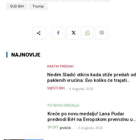
SUD BiH
Trump
NAJNOVIJE
KRATKI PREDAH
Nedim Sladić otkrio kada stiže predah od
paklenih vrućina: Evo koliko će trajati
osvježenje u BiH
VIJESTI BIH
6 Augusta, 2026
PO NOVU MEDALJU
Kreće po novu medalju! Lana Pudar
predvodi BiH na Evropskom prvenstvu u
Parizu
SPORT
prviklik
-
6 Augusta, 2026