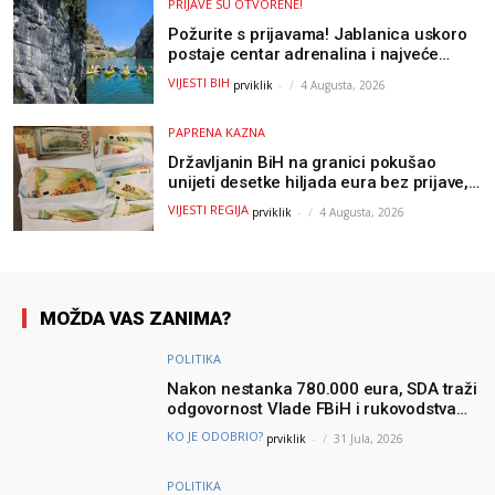
PRIJAVE SU OTVORENE!
Požurite s prijavama! Jablanica uskoro
postaje centar adrenalina i najveće
outdoor avanture ovog ljeta
VIJESTI BIH
prviklik
-
4 Augusta, 2026
PAPRENA KAZNA
Državljanin BiH na granici pokušao
unijeti desetke hiljada eura bez prijave,
uslijedila “paprena” kazna
VIJESTI REGIJA
prviklik
-
4 Augusta, 2026
MOŽDA VAS ZANIMA?
POLITIKA
Nakon nestanka 780.000 eura, SDA traži
odgovornost Vlade FBiH i rukovodstva
Igmana
KO JE ODOBRIO?
prviklik
-
31 Jula, 2026
POLITIKA