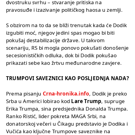
dvostruku svrhu – stvaranje pritiska na
pravosuđe i izazivanje političkog haosa u zemlji.
S obzirom na to da se bliži trenutak kada će Dodik
izgubiti moć, njegov jedini spas mogao bi biti
pokušaj destabilizacije države. U takvom
scenariju, RS bi mogla ponovo pokušati donošenje
secesionističkih odluka, dok bi Dodik pokušao
prikazati sebe kao žrtvu međunarodne zavjere.
TRUMPOVI SAVEZNICI KAO POSLJEDNJA NADA?
Prema pisanju
Crna-hronika.info
, Dodik je preko
Srba u Americi lobirao kod
Lare Trump
, supruge
Erika Trumpa, sina predsjednika Donalda Trumpa.
Ranko Ristić, lider pokreta MAGA Srbi, na
donatorskoj večeri u Čikagu predstavio je Dodika i
Vučića kao ključne Trumpove saveznike na