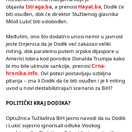
objavila
Istraga.ba
, a prenosi
Hayat.ba
, Dodik će
biti osuđen, dok će direktor Službenog glasnika
Miloš Lukić biti oslobođen.
Međutim, ono što dodatno unosi nemir u javnost
jeste činjenica da je Dodik već zakazao veliki
miting, dok paralelno putem srpske dijaspore u
Americi lobira kod porodice Donalda Trumpa kako
bi mu bile ukinute sankcije, prenosi
Crna-
hronika.info
. Ovi potezi postavljaju ozbiljna
pitanja – zna li Dodik da će biti osuđen i je li miting
uvod u novi destabilizirajući scenario za BiH?
POLITIČKI KRAJ DODIKA?
Optužnica Tužilaštva BiH jasno navodi da su Dodik
i Lukić svjesno ignorisali odluke Visokog