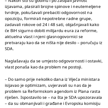
– Nakon što su godinu i po zasipali javnost
izjavama, plasirali brojne spinove i neutemeljene
tvrdnje, pokušavali prebaciti odgovornost na
opoziciju, formirali nepotrebne radne grupe,
zadavali rokove od 24 i 48 sati, objašnjavali kako
će BiH sigurno dobiti milijardu eura za reforme,
aktuelna vlast i njeni glasnogovornici se
pretvaraju kao da se ništa nije desilo – poručuju iz
SDA.
Naglašavaju da se umjesto odgovornosti i ostavki,
vlast ponaša kao da problem ne postoji.
– Do samo prije nekoliko dana iz Vijeća ministara
isijavao je optimizam, uvjeravali su nas da je
problem sa Reformskom agendom iz Plana rasta
riješen. Ispostavilo se – na šta je SDA upozoravala
– da su obmanjivali i građane i Evropsku komisiju