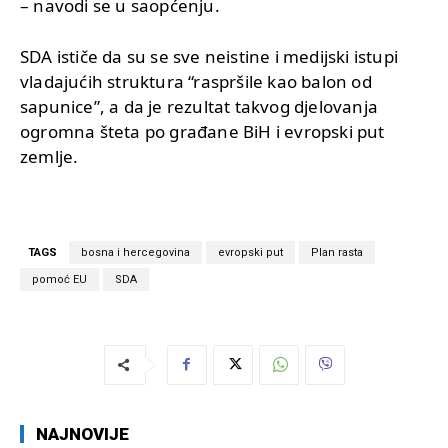
– navodi se u saopćenju.
SDA ističe da su se sve neistine i medijski istupi
vladajućih struktura “raspršile kao balon od
sapunice”, a da je rezultat takvog djelovanja
ogromna šteta po građane BiH i evropski put
zemlje.
TAGS
bosna i hercegovina
evropski put
Plan rasta
pomoć EU
SDA
NAJNOVIJE