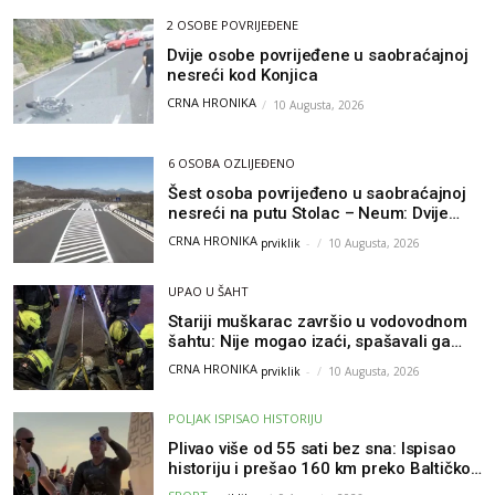
2 OSOBE POVRIJEĐENE
Dvije osobe povrijeđene u saobraćajnoj
nesreći kod Konjica
CRNA HRONIKA
10 Augusta, 2026
6 OSOBA OZLIJEĐENO
Šest osoba povrijeđeno u saobraćajnoj
nesreći na putu Stolac – Neum: Dvije
osobe zadobile teške tjelesne povrede
CRNA HRONIKA
prviklik
-
10 Augusta, 2026
UPAO U ŠAHT
Stariji muškarac završio u vodovodnom
šahtu: Nije mogao izaći, spašavali ga
vatrogasci
CRNA HRONIKA
prviklik
-
10 Augusta, 2026
POLJAK ISPISAO HISTORIJU
Plivao više od 55 sati bez sna: Ispisao
historiju i prešao 160 km preko Baltičkog
mora – a podvig posvetio djeci oboljeloj