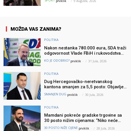
SPORT
prviklik
-
9 Augusta, 2026
od raka
MOŽDA VAS ZANIMA?
POLITIKA
Nakon nestanka 780.000 eura, SDA traži
odgovornost Vlade FBiH i rukovodstva
Igmana
KO JE ODOBRIO?
prviklik
-
31 Jula, 2026
POLITIKA
Dug Hercegovačko-neretvanskog
kantona smanjen za 5,5 posto: Objavljeni
najnoviji podaci Ministarstva finansija
SMANJEN DUG
prviklik
-
30 Jula, 2026
POLITIKA
Mamdani pokreće gradske trgovine sa
30 posto nižim cijenama: “Niko neće
brinuti može li prehraniti svoju porodicu”
30 POSTO NIŽE CIJENE
prviklik
-
28 Jula, 2026