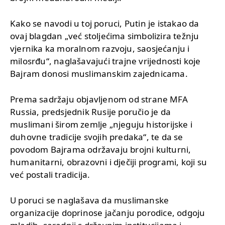
Kako se navodi u toj poruci, Putin je istakao da
ovaj blagdan „već stoljećima simbolizira težnju
vjernika ka moralnom razvoju, saosjećanju i
milosrđu“, naglašavajući trajne vrijednosti koje
Bajram donosi muslimanskim zajednicama.
Prema sadržaju objavljenom od strane MFA
Russia, predsjednik Rusije poručio je da
muslimani širom zemlje „njeguju historijske i
duhovne tradicije svojih predaka“, te da se
povodom Bajrama održavaju brojni kulturni,
humanitarni, obrazovni i dječiji programi, koji su
već postali tradicija.
U poruci se naglašava da muslimanske
organizacije doprinose jačanju porodice, odgoju