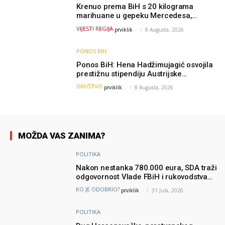
Krenuo prema BiH s 20 kilograma
marihuane u gepeku Mercedesa,
policija ga uhapsila na granici
VIJESTI REGIJA
prviklik
-
8 Augusta, 2026
PONOS BIH
Ponos BiH: Hena Hadžimujagić osvojila
prestižnu stipendiju Austrijske
akademije nauka, njeno istraživanje
DRUŠTVO
prviklik
-
8 Augusta, 2026
moglo bi pomoći djeci širom svijeta
MOŽDA VAS ZANIMA?
POLITIKA
Nakon nestanka 780.000 eura, SDA traži
odgovornost Vlade FBiH i rukovodstva
Igmana
KO JE ODOBRIO?
prviklik
-
31 Jula, 2026
POLITIKA