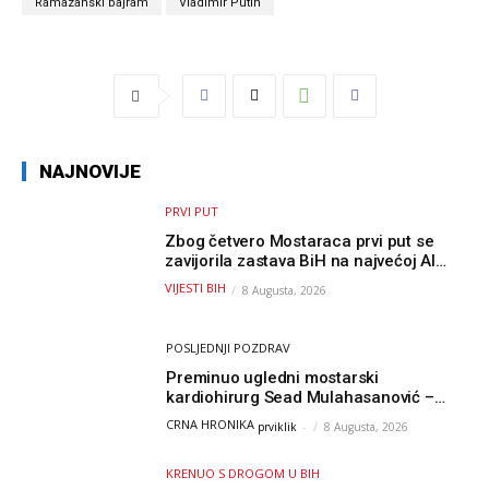
Ramazanski bajram
Vladimir Putin
NAJNOVIJE
PRVI PUT
Zbog četvero Mostaraca prvi put se
zavijorila zastava BiH na najvećoj AI
olimpijadi, a sada je njihov mentor
VIJESTI BIH
8 Augusta, 2026
postao član komiteta Međunarodne
olimpijade iz...
POSLJEDNJI POZDRAV
Preminuo ugledni mostarski
kardiohirurg Sead Mulahasanović –
kolege uputile emotivnu oproštajnu
CRNA HRONIKA
prviklik
-
8 Augusta, 2026
poruku
KRENUO S DROGOM U BIH