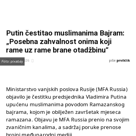
Putin čestitao muslimanima Bajram:
„Posebna zahvalnost onima koji
rame uz rame brane otadžbinu“
piše:
prviklik
21 Marta, 2026
Foto: pixabay
Ministarstvo vanjskih poslova Rusije (MFA Russia)
objavilo je čestitku predsjednika Vladimira Putina
upućenu muslimanima povodom Ramazanskog
bajrama, kojom je obilježen završetak mjeseca
ramazana. Objavu je MFA Russia prenio na svojim
zvaničnim kanalima, a sadržaj poruke prenose
brojni međunarodni mediji.