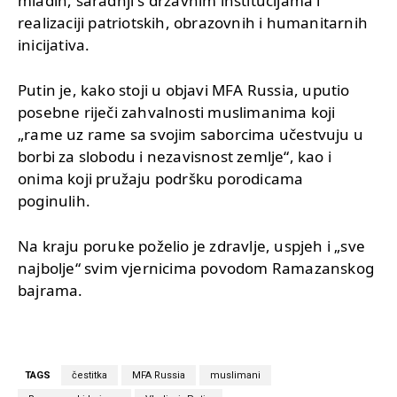
mladih, saradnji s državnim institucijama i
realizaciji patriotskih, obrazovnih i humanitarnih
inicijativa.
Putin je, kako stoji u objavi MFA Russia, uputio
posebne riječi zahvalnosti muslimanima koji
„rame uz rame sa svojim saborcima učestvuju u
borbi za slobodu i nezavisnost zemlje“, kao i
onima koji pružaju podršku porodicama
poginulih.
Na kraju poruke poželio je zdravlje, uspjeh i „sve
najbolje“ svim vjernicima povodom Ramazanskog
bajrama.
TAGS
čestitka
MFA Russia
muslimani