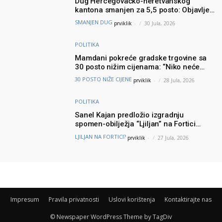
Dug Hercegovačko-neretvanskog
kantona smanjen za 5,5 posto: Objavljeni
najnoviji podaci Ministarstva finansija
SMANJEN DUG
prviklik
-
30 Jula, 2026
POLITIKA
Mamdani pokreće gradske trgovine sa
30 posto nižim cijenama: “Niko neće
brinuti može li prehraniti svoju porodicu”
30 POSTO NIŽE CIJENE
prviklik
-
28 Jula, 2026
POLITIKA
Sanel Kajan predložio izgradnju
spomen-obilježja “Ljiljan” na Fortici
iznad Mostara – Podšku ideji dao i
LJILJAN NA FORTICI?
prviklik
-
27 Jula, 2026
Muhamed ef. Velić
Impresum
Pravila privatnosti
Uslovi korištenja
Kontaktirajte nas
© Newspaper WordPress Theme by TagDiv