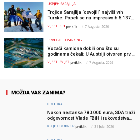
USPJEH SARAJLIJA
Trojica Sarajlija “osvojili” najviši vrh
Turske: Popeli se na impresivnih 5.137
metara
VIJESTI BIH
prviklik
-
7 Augusta, 2026
PRVI GOLD PARKING
Vozači kamiona dobili ono što su
godinama čekali: U Austriji otvoren prvi
GOLD sigurni parking
VIJESTI SVIJET
prviklik
-
7 Augusta, 2026
MOŽDA VAS ZANIMA?
POLITIKA
Nakon nestanka 780.000 eura, SDA traži
odgovornost Vlade FBiH i rukovodstva
Igmana
KO JE ODOBRIO?
prviklik
-
31 Jula, 2026
POLITIKA