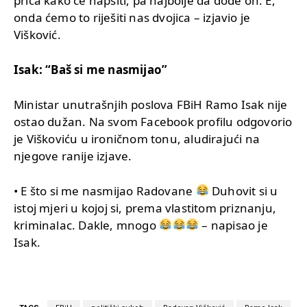
priča kako će hapsiti, pa najbolje da dođe on. E,
onda ćemo to riješiti nas dvojica – izjavio je
Višković.
Isak: “Baš si me nasmijao”
Ministar unutrašnjih poslova FBiH Ramo Isak nije
ostao dužan. Na svom Facebook profilu odgovorio
je Viškoviću u ironičnom tonu, aludirajući na
njegove ranije izjave.
• E što si me nasmijao Radovane
Duhovit si u
istoj mjeri u kojoj si, prema vlastitom priznanju,
kriminalac. Dakle, mnogo
– napisao je
Isak.