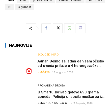
TAGS
FBiH
politički sukob
Radovan Višković
Ramo Isak
RS
sigurnost
NAJNOVIJE
EKOLOŠKI HEROJ
Adnan Đelmo za jedan dan sam očistio
od smeća prilaze u 4 hercegovačka
grada: “Danas nisam čistio samo smeće,
DRUŠTVO
7 Augusta, 2026
čistio sam sliku o nama”
PRONAĐENA DROGA
U Smartu skrivao gotovo 690 grama
speeda: Policija uhapsila muškarca iz
Hercegovine
CRNA HRONIKA
prviklik
-
7 Augusta, 2026