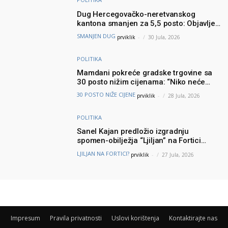
Dug Hercegovačko-neretvanskog
kantona smanjen za 5,5 posto: Objavljeni
najnoviji podaci Ministarstva finansija
SMANJEN DUG
prviklik
-
30 Jula, 2026
POLITIKA
Mamdani pokreće gradske trgovine sa
30 posto nižim cijenama: “Niko neće
brinuti može li prehraniti svoju porodicu”
30 POSTO NIŽE CIJENE
prviklik
-
28 Jula, 2026
POLITIKA
Sanel Kajan predložio izgradnju
spomen-obilježja “Ljiljan” na Fortici
iznad Mostara – Podšku ideji dao i
LJILJAN NA FORTICI?
prviklik
-
27 Jula, 2026
Muhamed ef. Velić
Impresum
Pravila privatnosti
Uslovi korištenja
Kontaktirajte nas