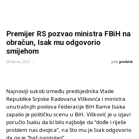
Premijer RS pozvao ministra FBiH na
obračun, Isak mu odgovorio
smijehom
piše:
prviklik
28 Marta, 2025
Najnoviji sukob između predsjednika Vlade
Republike Srpske Radovana Viškovića i ministra
unutrašnjih poslova Federacije BiH Rame Isaka
zapalio je političku scenu u BiH. Višković je u izjavi
poručio Isaku da bi bilo najbolje da “dođe i riješe
problem nas dvojica”, na što mu je Isak odgovorio
da ga je “baš nasmijao”.