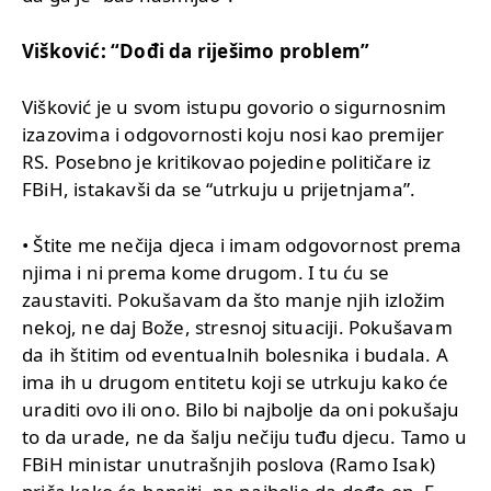
Višković: “Dođi da riješimo problem”
Višković je u svom istupu govorio o sigurnosnim
izazovima i odgovornosti koju nosi kao premijer
RS. Posebno je kritikovao pojedine političare iz
FBiH, istakavši da se “utrkuju u prijetnjama”.
• Štite me nečija djeca i imam odgovornost prema
njima i ni prema kome drugom. I tu ću se
zaustaviti. Pokušavam da što manje njih izložim
nekoj, ne daj Bože, stresnoj situaciji. Pokušavam
da ih štitim od eventualnih bolesnika i budala. A
ima ih u drugom entitetu koji se utrkuju kako će
uraditi ovo ili ono. Bilo bi najbolje da oni pokušaju
to da urade, ne da šalju nečiju tuđu djecu. Tamo u
FBiH ministar unutrašnjih poslova (Ramo Isak)