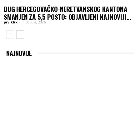
DUG HERCEGOVAČKO-NERETVANSKOG KANTONA
SMANJEN ZA 5,5 POSTO: OBJAVLJENI NAJNOVIJI
PODACI MINISTARSTVA FINANSIJA
prviklik
-
30 Jula, 2026
NAJNOVIJE