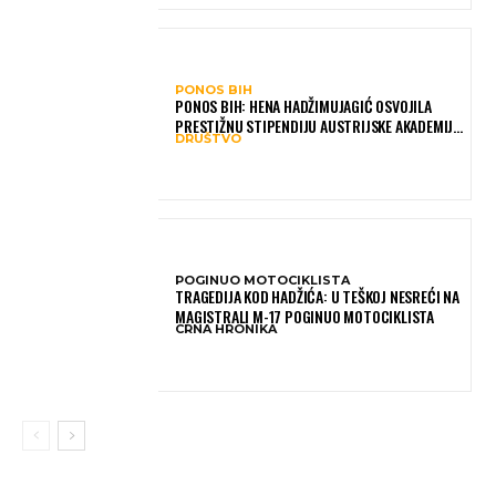
PONOS BIH
PONOS BIH: HENA HADŽIMUJAGIĆ OSVOJILA
PRESTIŽNU STIPENDIJU AUSTRIJSKE AKADEMIJE
DRUŠTVO
NAUKA, NJENO ISTRAŽIVANJE MOGLO BI POMOĆI
DJECI ŠIROM SVIJETA
POGINUO MOTOCIKLISTA
TRAGEDIJA KOD HADŽIĆA: U TEŠKOJ NESREĆI NA
MAGISTRALI M-17 POGINUO MOTOCIKLISTA
CRNA HRONIKA