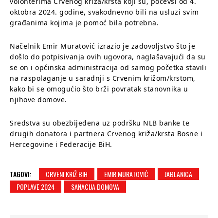
volonterima Crvenog križa/krsta koji su, počevši od 4.
oktobra 2024. godine, svakodnevno bili na usluzi svim
građanima kojima je pomoć bila potrebna.
Načelnik Emir Muratović izrazio je zadovoljstvo što je
došlo do potpisivanja ovih ugovora, naglašavajući da su
se on i općinska administracija od samog početka stavili
na raspolaganje u saradnji s Crvenim križom/krstom,
kako bi se omogućio što brži povratak stanovnika u
njihove domove.
Sredstva su obezbijeđena uz podršku NLB banke te
drugih donatora i partnera Crvenog križa/krsta Bosne i
Hercegovine i Federacije BiH.
TAGOVI:
CRVENI KRIŽ BIH
EMIR MURATOVIĆ
JABLANICA
POPLAVE 2024
SANACIJA DOMOVA