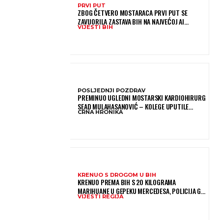
PRVI PUT
ZBOG ČETVERO MOSTARACA PRVI PUT SE
ZAVIJORILA ZASTAVA BIH NA NAJVEĆOJ AI
VIJESTI BIH
OLIMPIJADI, A SADA JE NJIHOV MENTOR POSTAO
ČLAN KOMITETA MEĐUNARODNE OLIMPIJADE IZ...
POSLJEDNJI POZDRAV
PREMINUO UGLEDNI MOSTARSKI KARDIOHIRURG
SEAD MULAHASANOVIĆ – KOLEGE UPUTILE
CRNA HRONIKA
EMOTIVNU OPROŠTAJNU PORUKU
KRENUO S DROGOM U BIH
KRENUO PREMA BIH S 20 KILOGRAMA
MARIHUANE U GEPEKU MERCEDESA, POLICIJA GA
VIJESTI REGIJA
UHAPSILA NA GRANICI