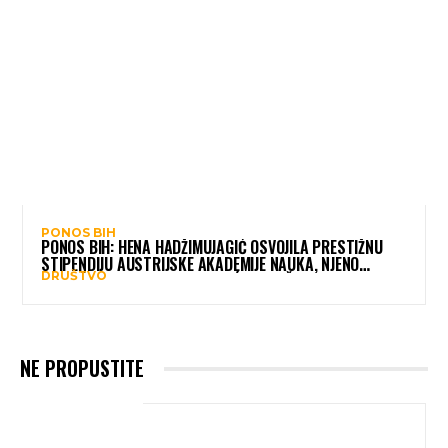
PONOS BIH
PONOS BIH: HENA HADŽIMUJAGIĆ OSVOJILA PRESTIŽNU
STIPENDIJU AUSTRIJSKE AKADEMIJE NAUKA, NJENO
DRUŠTVO
ISTRAŽIVANJE MOGLO BI POMOĆI DJECI ŠIROM SVIJETA
NE PROPUSTITE