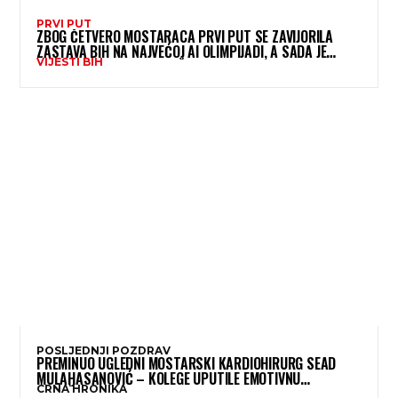
PRVI PUT
ZBOG ČETVERO MOSTARACA PRVI PUT SE ZAVIJORILA
ZASTAVA BIH NA NAJVEĆOJ AI OLIMPIJADI, A SADA JE
VIJESTI BIH
NJIHOV MENTOR POSTAO ČLAN KOMITETA MEĐUNARODNE
OLIMPIJADE IZ...
POSLJEDNJI POZDRAV
PREMINUO UGLEDNI MOSTARSKI KARDIOHIRURG SEAD
MULAHASANOVIĆ – KOLEGE UPUTILE EMOTIVNU
CRNA HRONIKA
OPROŠTAJNU PORUKU