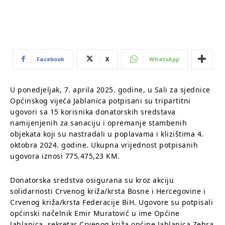
Facebook
X
WhatsApp
U ponedjeljak, 7. aprila 2025. godine, u Sali za sjednice
Općinskog vijeća Jablanica potpisani su tripartitni
ugovori sa 15 korisnika donatorskih sredstava
namijenjenih za sanaciju i opremanje stambenih
objekata koji su nastradali u poplavama i klizištima 4.
oktobra 2024. godine. Ukupna vrijednost potpisanih
ugovora iznosi 775.475,23 KM.
Donatorska sredstva osigurana su kroz akciju
solidarnosti Crvenog križa/krsta Bosne i Hercegovine i
Crvenog križa/krsta Federacije BiH. Ugovore su potpisali
općinski načelnik Emir Muratović u ime Općine
Jablanica, sekretar Crvenog križa općine Jablanica Zehra