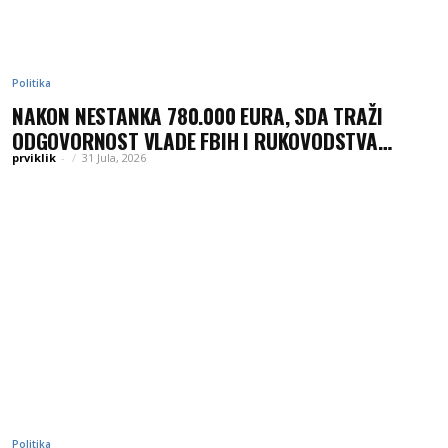
Politika
NAKON NESTANKA 780.000 EURA, SDA TRAŽI
ODGOVORNOST VLADE FBIH I RUKOVODSTVA
IGMANA
prviklik
-
31 Jula, 2026
Politika