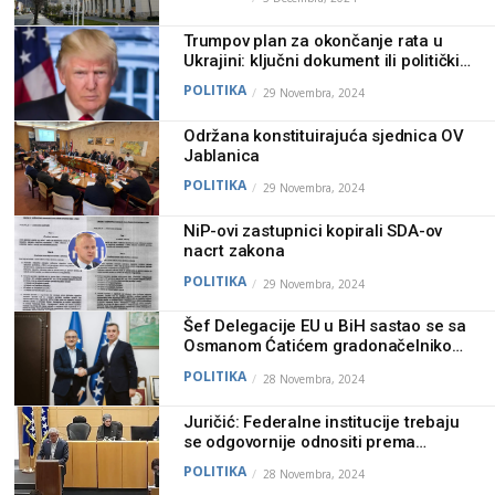
Trumpov plan za okončanje rata u
Ukrajini: ključni dokument ili politički
potez?
POLITIKA
29 Novembra, 2024
Održana konstituirajuća sjednica OV
Jablanica
POLITIKA
29 Novembra, 2024
NiP-ovi zastupnici kopirali SDA-ov
nacrt zakona
POLITIKA
29 Novembra, 2024
Šef Delegacije EU u BiH sastao se sa
Osmanom Ćatićem gradonačelnikom
Konjica
POLITIKA
28 Novembra, 2024
Juričić: Federalne institucije trebaju
se odgovornije odnositi prema
prirodnim resursima za koje su
POLITIKA
28 Novembra, 2024
nadležni