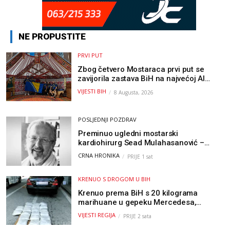
NE PROPUSTITE
PRVI PUT
Zbog četvero Mostaraca prvi put se
zavijorila zastava BiH na najvećoj AI
olimpijadi, a sada je njihov mentor
VIJESTI BIH
8 Augusta, 2026
postao član komiteta Međunarodne
olimpijade iz...
POSLJEDNJI POZDRAV
Preminuo ugledni mostarski
kardiohirurg Sead Mulahasanović –
kolege uputile emotivnu oproštajnu
CRNA HRONIKA
PRIJE 1 sat
poruku
KRENUO S DROGOM U BIH
Krenuo prema BiH s 20 kilograma
marihuane u gepeku Mercedesa,
policija ga uhapsila na granici
VIJESTI REGIJA
PRIJE 2 sata