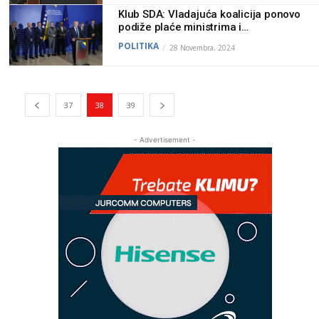
Klub SDA: Vladajuća koalicija ponovo
podiže plaće ministrima i
parlamentarcima za ukupno skoro
POLITIKA
28 Novembra, 2024
1.000 KM
37
38
39
- Advertisement -