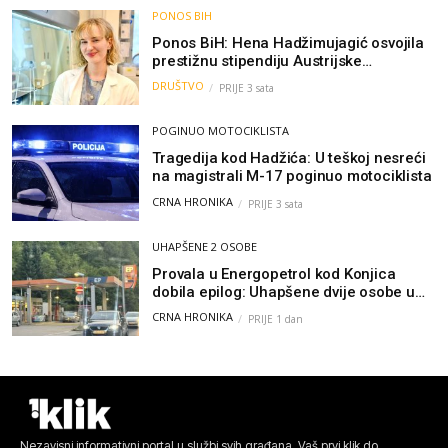
PONOS BIH
Ponos BiH: Hena Hadžimujagić osvojila
prestižnu stipendiju Austrijske
akademije nauka, njeno istraživanje
DRUŠTVO
PRIJE 3 sata
moglo bi pomoći djeci širom svijeta
POGINUO MOTOCIKLISTA
Tragedija kod Hadžića: U teškoj nesreći
na magistrali M-17 poginuo motociklista
CRNA HRONIKA
PRIJE 3 sata
UHAPŠENE 2 OSOBE
Provala u Energopetrol kod Konjica
dobila epilog: Uhapšene dvije osobe u
Čapljini i Jablanici
CRNA HRONIKA
PRIJE 1 dan
Nezavisni informativni portal u službi svih građana. Vaš prvi klik do