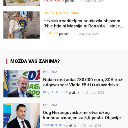
VIJESTI REGIJA
prviklik
-
4 Augusta, 2026
ODUŠVLJEN ZMAJEVIMA
Hrvatska voditeljica oduševila objavom:
“Nije htio ni Messija ni Ronalda – sin je
želio samo dres Bosne”
DRUŠTVO
prviklik
-
4 Augusta, 2026
MOŽDA VAS ZANIMA?
POLITIKA
Nakon nestanka 780.000 eura, SDA traži
odgovornost Vlade FBiH i rukovodstva
Igmana
KO JE ODOBRIO?
prviklik
-
31 Jula, 2026
POLITIKA
Dug Hercegovačko-neretvanskog
kantona smanjen za 5,5 posto: Objavljeni
najnoviji podaci Ministarstva finansija
SMANJEN DUG
prviklik
-
30 Jula, 2026