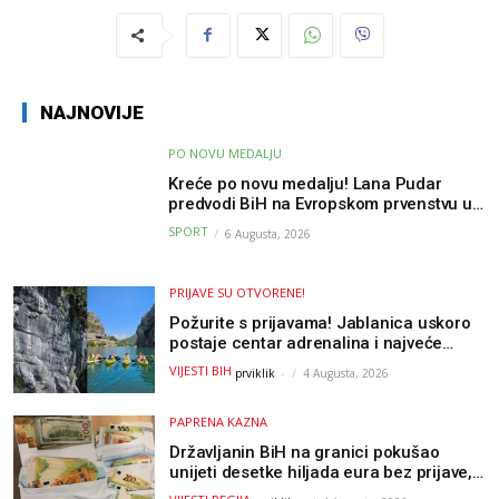
NAJNOVIJE
PO NOVU MEDALJU
Kreće po novu medalju! Lana Pudar
predvodi BiH na Evropskom prvenstvu u
Parizu
SPORT
6 Augusta, 2026
PRIJAVE SU OTVORENE!
Požurite s prijavama! Jablanica uskoro
postaje centar adrenalina i najveće
outdoor avanture ovog ljeta
VIJESTI BIH
prviklik
-
4 Augusta, 2026
PAPRENA KAZNA
Državljanin BiH na granici pokušao
unijeti desetke hiljada eura bez prijave,
uslijedila “paprena” kazna