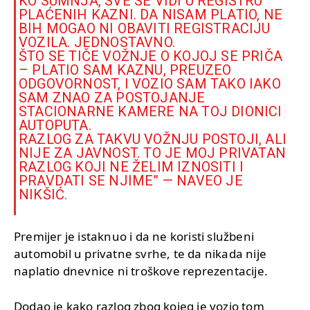
KO SUMNJA, SVE SE VIDI U REGISTRU
PLAĆENIH KAZNI. DA NISAM PLATIO, NE
BIH MOGAO NI OBAVITI REGISTRACIJU
VOZILA. JEDNOSTAVNO.
ŠTO SE TIČE VOŽNJE O KOJOJ SE PRIČA
– PLATIO SAM KAZNU, PREUZEO
ODGOVORNOST, I VOZIO SAM TAKO IAKO
SAM ZNAO ZA POSTOJANJE
STACIONARNE KAMERE NA TOJ DIONICI
AUTOPUTA.
RAZLOG ZA TAKVU VOŽNJU POSTOJI, ALI
NIJE ZA JAVNOST. TO JE MOJ PRIVATAN
RAZLOG KOJI NE ŽELIM IZNOSITI I
PRAVDATI SE NJIME” — NAVEO JE
NIKŠIĆ.
Premijer je istaknuo i da ne koristi službeni
automobil u privatne svrhe, te da nikada nije
naplatio dnevnice ni troškove reprezentacije.
Dodao je kako razlog zbog kojeg je vozio tom