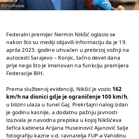
FOTO: Prviklik
Federalni premijer Nermin Nikšić oglasio se
nakon što su mediji objavili informaciju da je 19.
aprila 2023. godine uhvaćen u prebrzoj vožnji na
autocesti Sarajevo – Konjic, tačno devet dana
prije nego što je imenovan na funkciju premijera
Federacije BiH.
Prema službenoj evidenciji, Nikšić je vozio
162
km/h na dionici gdje je ograničenje 100 km/h
,
u blizini ulaza u tunel Gaj. Prekršajni nalog izdan
je godinu kasnije, a dodatnu pažnju javnosti
izazvala je navodna prepiska u kojoj Nikšićeva
šefica kabineta Arijana Huseinović Ajanović šalje
fotografiju kazne v.d. ravnatelja FUP-a Vahidinu