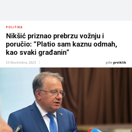
POLITIKA
Nikšić priznao prebrzu vožnju i
poručio: “Platio sam kaznu odmah,
kao svaki građanin”
piše:
prviklik
25 Novembra, 2025