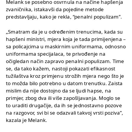
Melank se posebno osvrnula na načine hapšenja
zvaničnika, istakavši da pojedine metode
predstavljaju, kako je rekla, “penalni populizam”.
„Smatram da je u određenim trenucima, kada su
hapšeni ministri, mjera koja je tada primijenjena –
sa policajcima u maskirnim uniformama, odnosno
uniformama specijalaca, te privođenje na
očigledan način zapravo penalni populizam. Time
se, da tako kažem, nastoji pokazati efikasnost
tužilaštva kroz primjenu strožih mjera nego što je
to možda bilo potrebno u datom trenutku. Zaista
mislim da nije dostojno da se ljudi hapse, na
primjer, zbog dva ili više zapošljavanja. Moglo se
to uraditi drugačije, da ih se jednostavno pozove
na razgovor, svi bi se odazvali takvoj vrsti poziva”,
kazala je Melank.