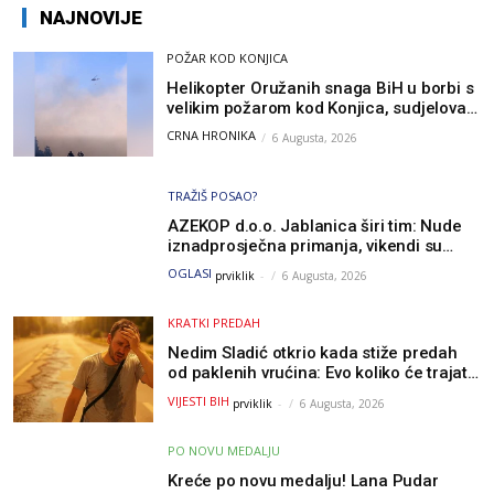
NAJNOVIJE
POŽAR KOD KONJICA
Helikopter Oružanih snaga BiH u borbi s
velikim požarom kod Konjica, sudjelovao
i Air Tractor
CRNA HRONIKA
6 Augusta, 2026
TRAŽIŠ POSAO?
AZEKOP d.o.o. Jablanica širi tim: Nude
iznadprosječna primanja, vikendi su
slobodni, traži se više radnika
OGLASI
prviklik
-
6 Augusta, 2026
KRATKI PREDAH
Nedim Sladić otkrio kada stiže predah
od paklenih vrućina: Evo koliko će trajati
osvježenje u BiH
VIJESTI BIH
prviklik
-
6 Augusta, 2026
PO NOVU MEDALJU
Kreće po novu medalju! Lana Pudar