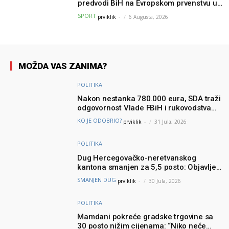
predvodi BiH na Evropskom prvenstvu u
Parizu
SPORT
prviklik
-
6 Augusta, 2026
MOŽDA VAS ZANIMA?
POLITIKA
Nakon nestanka 780.000 eura, SDA traži
odgovornost Vlade FBiH i rukovodstva
Igmana
KO JE ODOBRIO?
prviklik
-
31 Jula, 2026
POLITIKA
Dug Hercegovačko-neretvanskog
kantona smanjen za 5,5 posto: Objavljeni
najnoviji podaci Ministarstva finansija
SMANJEN DUG
prviklik
-
30 Jula, 2026
POLITIKA
Mamdani pokreće gradske trgovine sa
30 posto nižim cijenama: “Niko neće