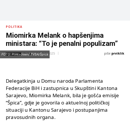
POLITIKA
Miomirka Melank o hapšenjima
ministara: “To je penalni populizam”
piše:
prviklik
9 Maja, 2025
IZVOR:
FOTO: Printscreen/ TVSA/Špica
TVSA
Delegatkinja u Domu naroda Parlamenta
Federacije BiH i zastupnica u Skupštini Kantona
Sarajevo, Miomirka Melank, bila je gošća emisije
“Špica”, gdje je govorila o aktuelnoj političkoj
situaciji u Kantonu Sarajevo i postupanjima
pravosudnih organa.