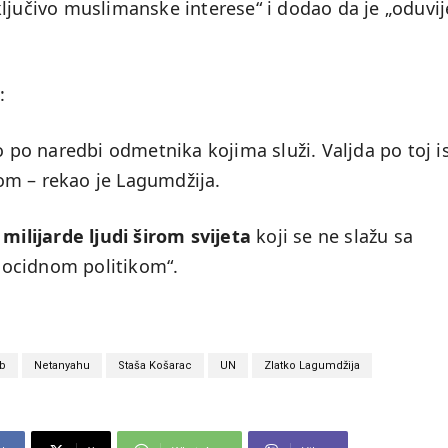
ljučivo muslimanske interese“ i dodao da je „oduvi
:
o po naredbi odmetnika kojima služi. Valjda po toj i
om – rekao je Lagumdžija.
 milijarde ljudi širom svijeta
koji se ne slažu sa
nocidnom politikom“.
ob
Netanyahu
Staša Košarac
UN
Zlatko Lagumdžija