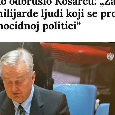
o odbrusio Košarcu: „Za
ilijarde ljudi koji se pr
ocidnoj politici“