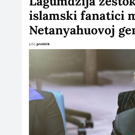
Lagumdžija žestok
islamski fanatici m
Netanyahuovoj gen
piše:
prviklik