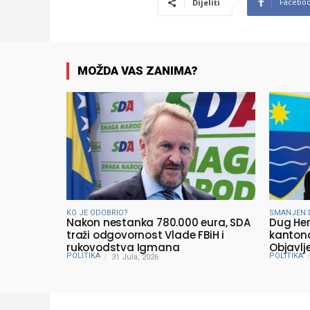
Facebo
Dijeliti
MOŽDA VAS ZANIMA?
KO JE ODOBRIO?
SMANJEN 
Nakon nestanka 780.000 eura, SDA
Dug He
traži odgovornost Vlade FBiH i
kantona
rukovodstva Igmana
Objavlj
POLITIKA
POLITIKA
31 Jula, 2026
Minista