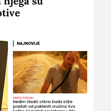
 njega su
otive
NAJNOVIJE
KRATKI PREDAH
Nedim Sladić otkrio kada stiže
predah od paklenih vrućina: Evo