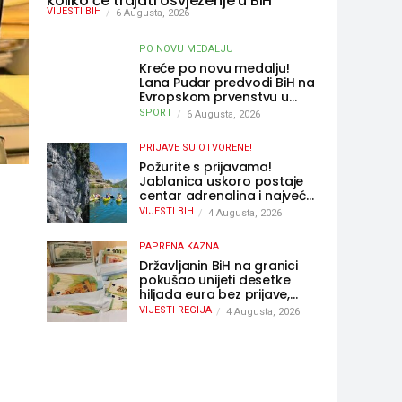
koliko će trajati osvježenje u BiH
VIJESTI BIH
6 Augusta, 2026
PO NOVU MEDALJU
Kreće po novu medalju!
Lana Pudar predvodi BiH na
Evropskom prvenstvu u
Parizu
SPORT
6 Augusta, 2026
PRIJAVE SU OTVORENE!
Požurite s prijavama!
Jablanica uskoro postaje
centar adrenalina i najveće
outdoor avanture ovog
VIJESTI BIH
4 Augusta, 2026
ljeta
PAPRENA KAZNA
Državljanin BiH na granici
pokušao unijeti desetke
hiljada eura bez prijave,
uslijedila “paprena” kazna
VIJESTI REGIJA
4 Augusta, 2026