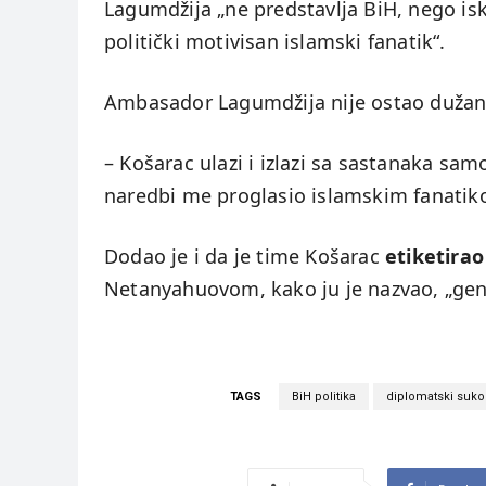
Lagumdžija „ne predstavlja BiH, nego isk
politički motivisan islamski fanatik“.
Ambasador Lagumdžija nije ostao dužan
– Košarac ulazi i izlazi sa sastanaka sam
naredbi me proglasio islamskim fanatik
Dodao je i da je time Košarac
etiketirao
Netanyahuovom, kako ju je nazvao, „ge
TAGS
BiH politika
diplomatski suk