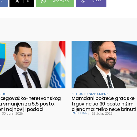
ok
X
WhatsApp
Viber
DUG
30 POSTO NIŽE CIJENE
rcegovačko-neretvanskog
Mamdani pokreće gradske
 smanjen za 5,5 posto:
trgovine sa 30 posto nižim
eni najnoviji podaci
cijenama: “Niko neće brinuti
POLITIKA
rstva finansija
30 Jula, 2026
prehraniti svoju porodicu”
28 Jula, 2026