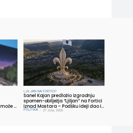
LJILJAN NA FORTICI?
Sanel Kajan predložio izgradnju
spomen-obilježja “Ljiljan” na Fortici
 može li
iznad Mostara – Podšku ideji dao i
POLITIKA
Muhamed ef. Velić
27 Jula, 2026