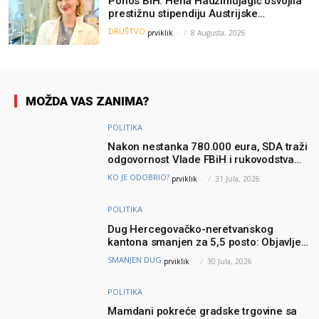
Ponos BiH: Hena Hadžimujagić osvojila
prestižnu stipendiju Austrijske
akademije nauka, njeno istraživanje
DRUŠTVO
prviklik
-
8 Augusta, 2026
moglo bi pomoći djeci širom svijeta
MOŽDA VAS ZANIMA?
POLITIKA
Nakon nestanka 780.000 eura, SDA traži
odgovornost Vlade FBiH i rukovodstva
Igmana
KO JE ODOBRIO?
prviklik
-
31 Jula, 2026
POLITIKA
Dug Hercegovačko-neretvanskog
kantona smanjen za 5,5 posto: Objavljeni
najnoviji podaci Ministarstva finansija
SMANJEN DUG
prviklik
-
30 Jula, 2026
POLITIKA
Mamdani pokreće gradske trgovine sa