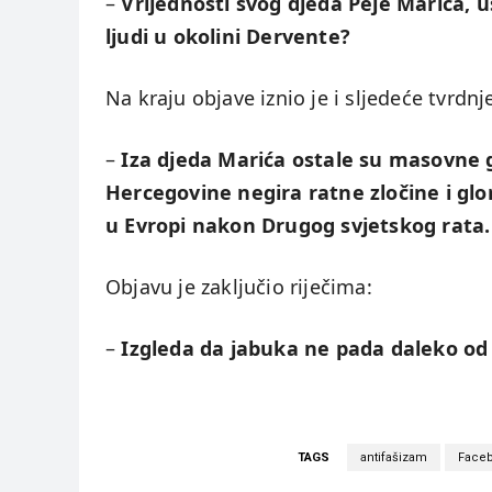
–
Vrijednosti svog djeda Peje Marića, 
ljudi u okolini Dervente?
Na kraju objave iznio je i sljedeće tvrdnj
–
Iza djeda Marića ostale su masovne g
Hercegovine negira ratne zločine i glo
u Evropi nakon Drugog svjetskog rata.
Objavu je zaključio riječima:
–
Izgleda da jabuka ne pada daleko od
TAGS
antifašizam
Face