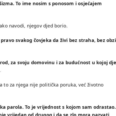
fašizma. To ime nosim s ponosom i osjećajem
kako navodi, njegov djed borio.
 pravo svakog čovjeka da živi bez straha, bez obz
arod, za svoju domovinu i za budućnost u kojoj dj
.
 to za njega nije politička poruka, već životno
ka parola. To je vrijednost s kojom sam odrastao.
nje vrijedan od drugog i da se zlo mora nazvati