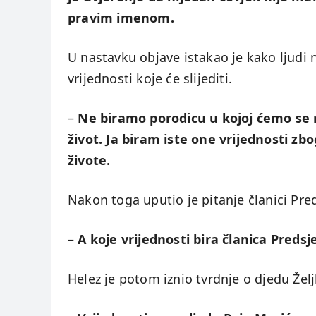
pravim imenom.
U nastavku objave istakao je kako ljudi ne
vrijednosti koje će slijediti.
–
Ne biramo porodicu u kojoj ćemo se ro
život. Ja biram iste one vrijednosti zbog
živote.
Nakon toga uputio je pitanje članici Pre
–
A koje vrijednosti bira članica Preds
Helez je potom iznio tvrdnje o djedu Želj