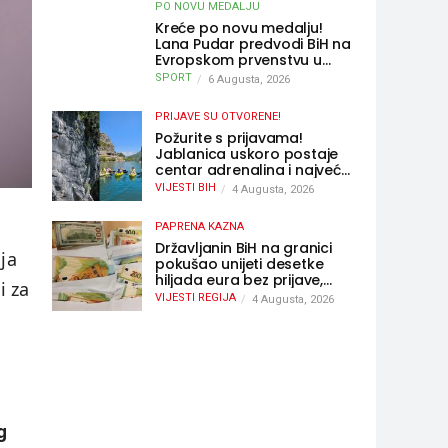
PO NOVU MEDALJU
Kreće po novu medalju!
Lana Pudar predvodi BiH na
Evropskom prvenstvu u
Parizu
SPORT
6 Augusta, 2026
PRIJAVE SU OTVORENE!
Požurite s prijavama!
Jablanica uskoro postaje
centar adrenalina i najveće
outdoor avanture ovog
VIJESTI BIH
4 Augusta, 2026
ljeta
k
PAPRENA KAZNA
Državljanin BiH na granici
ja
pokušao unijeti desetke
hiljada eura bez prijave,
i za
uslijedila “paprena” kazna
VIJESTI REGIJA
4 Augusta, 2026
g