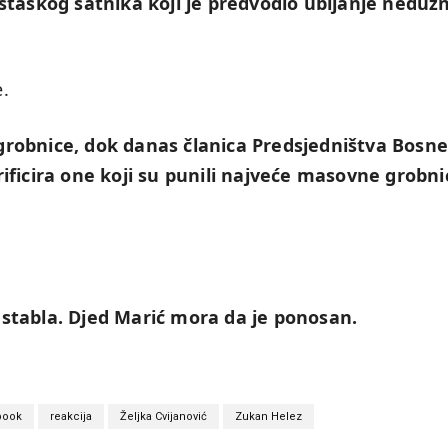
ustaškog satnika koji je predvodio ubijanje neduž
e.
robnice, dok danas članica Predsjedništva Bosne
rificira one koji su punili najveće masovne grobni
 stabla. Djed Marić mora da je ponosan.
book
reakcija
Željka Cvijanović
Zukan Helez