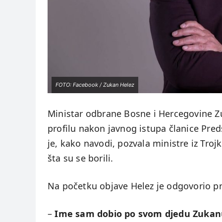
FOTO: Facebook / Zukan Helez
Ministar odbrane Bosne i Hercegovine 
profilu nakon javnog istupa članice Pred
je, kako navodi, pozvala ministre iz Trojke
šta su se borili.
Na početku objave Helez je odgovorio p
–
Ime sam dobio po svom djedu Zukanu,