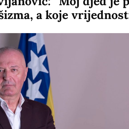
ijanović: “Moj djed je 
šizma, a koje vrijednosti