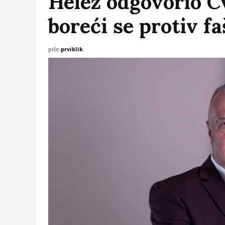
Helez odgovorio Cv
boreći se protiv fa
piše:
prviklik