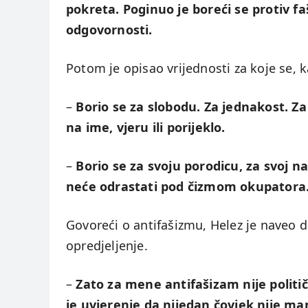
pokreta. Poginuo je boreći se protiv 
odgovornosti.
Potom je opisao vrijednosti za koje se, 
–
Borio se za slobodu. Za jednakost. Za
na ime, vjeru ili porijeklo.
–
Borio se za svoju porodicu, za svoj n
neće odrastati pod čizmom okupatora
Govoreći o antifašizmu, Helez je naveo da
opredjeljenje.
–
Zato za mene antifašizam nije politič
je uvjerenje da nijedan čovjek nije ma