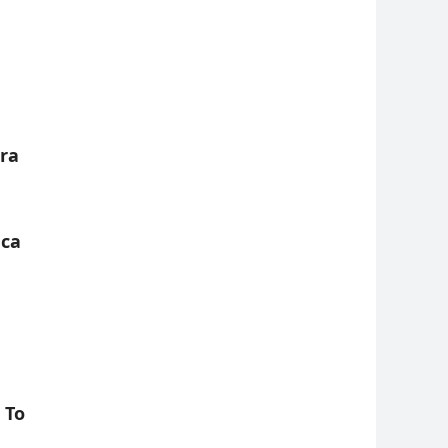
ira
eca
 To