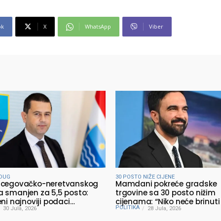
ok
X
WhatsApp
Viber
DUG
30 POSTO NIŽE CIJENE
rcegovačko-neretvanskog
Mamdani pokreće gradske
 smanjen za 5,5 posto:
trgovine sa 30 posto nižim
eni najnoviji podaci
cijenama: “Niko neće brinuti
POLITIKA
rstva finansija
30 Jula, 2026
prehraniti svoju porodicu”
28 Jula, 2026