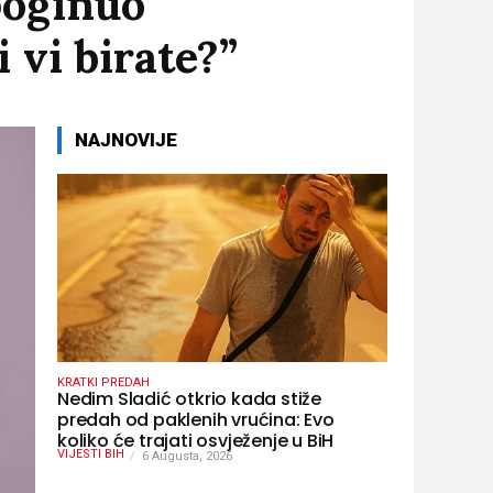
poginuo
 vi birate?”
NAJNOVIJE
KRATKI PREDAH
Nedim Sladić otkrio kada stiže
predah od paklenih vrućina: Evo
koliko će trajati osvježenje u BiH
VIJESTI BIH
6 Augusta, 2026