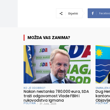
Facebo
Dijeliti
MOŽDA VAS ZANIMA?
KO JE ODOBRIO?
SMANJEN 
Nakon nestanka 780.000 eura, SDA
Dug He
traži odgovornost Vlade FBiH i
kantona
rukovodstva Igmana
Objavlj
POLITIKA
POLITIKA
31 Jula, 2026
Minista