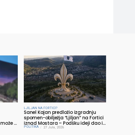
LJILJAN NA FORTICI?
Sanel Kajan predložio izgradnju
spomen-obilježja “Ljiljan” na Fortici
 može li
iznad Mostara – Podšku ideji dao i
POLITIKA
Muhamed ef. Velić
27 Jula, 2026