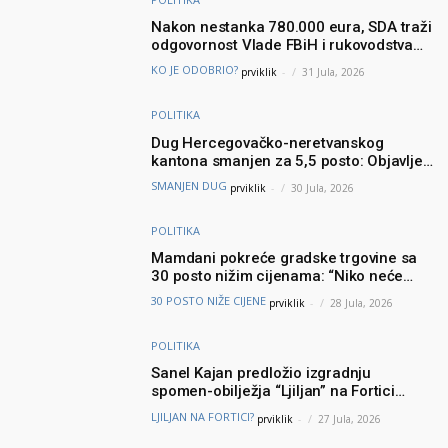
Nakon nestanka 780.000 eura, SDA traži
odgovornost Vlade FBiH i rukovodstva
Igmana
KO JE ODOBRIO?
prviklik
-
31 Jula, 2026
POLITIKA
Dug Hercegovačko-neretvanskog
kantona smanjen za 5,5 posto: Objavljeni
najnoviji podaci Ministarstva finansija
SMANJEN DUG
prviklik
-
30 Jula, 2026
POLITIKA
Mamdani pokreće gradske trgovine sa
30 posto nižim cijenama: “Niko neće
brinuti može li prehraniti svoju porodicu”
30 POSTO NIŽE CIJENE
prviklik
-
28 Jula, 2026
POLITIKA
Sanel Kajan predložio izgradnju
spomen-obilježja “Ljiljan” na Fortici
iznad Mostara – Podšku ideji dao i
LJILJAN NA FORTICI?
prviklik
-
27 Jula, 2026
Muhamed ef. Velić