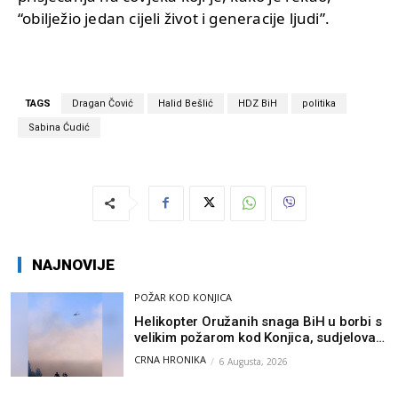
“obilježio jedan cijeli život i generacije ljudi”.
TAGS
Dragan Čović
Halid Bešlić
HDZ BiH
politika
Sabina Ćudić
NAJNOVIJE
POŽAR KOD KONJICA
Helikopter Oružanih snaga BiH u borbi s
velikim požarom kod Konjica, sudjelovao
i Air Tractor
CRNA HRONIKA
6 Augusta, 2026