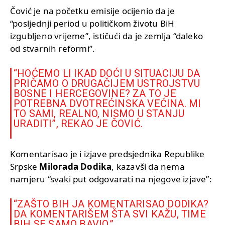
Čović je na početku emisije ocijenio da je
“posljednji period u političkom životu BiH
izgubljeno vrijeme”, ističući da je zemlja “daleko
od stvarnih reformi”.
“HOĆEMO LI IKAD DOĆI U SITUACIJU DA
PRIČAMO O DRUGAČIJEM USTROJSTVU
BOSNE I HERCEGOVINE? ZA TO JE
POTREBNA DVOTREĆINSKA VEĆINA. MI
TO SAMI, REALNO, NISMO U STANJU
URADITI”, REKAO JE ČOVIĆ.
Komentarisao je i izjave predsjednika Republike
Srpske
Milorada Dodika
, kazavši da nema
namjeru “svaki put odgovarati na njegove izjave”:
“ZAŠTO BIH JA KOMENTARISAO DODIKA?
DA KOMENTARIŠEM ŠTA SVI KAŽU, TIME
BIH SE SAMO BAVIO.”