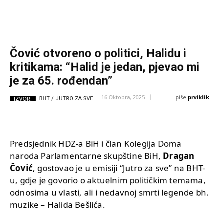
Čović otvoreno o politici, Halidu i
kritikama: “Halid je jedan, pjevao mi
je za 65. rođendan”
piše:
prviklik
16 Oktobra, 2025
IZVOR:
BHT / JUTRO ZA SVE
Predsjednik HDZ-a BiH i član Kolegija Doma
naroda Parlamentarne skupštine BiH,
Dragan
Čović
, gostovao je u emisiji “Jutro za sve” na BHT-
u, gdje je govorio o aktuelnim političkim temama,
odnosima u vlasti, ali i nedavnoj smrti legende bh.
muzike – Halida Bešlića.