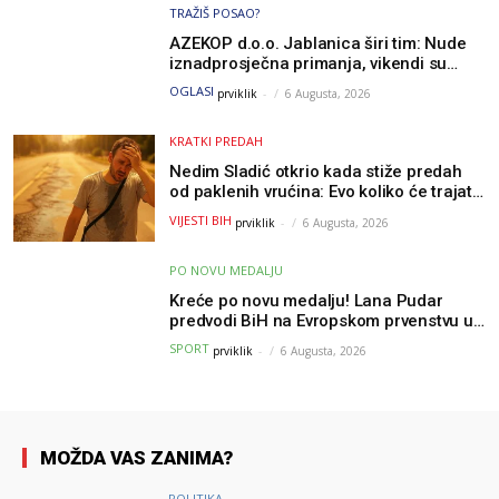
TRAŽIŠ POSAO?
AZEKOP d.o.o. Jablanica širi tim: Nude
iznadprosječna primanja, vikendi su
slobodni, traži se više radnika
OGLASI
prviklik
-
6 Augusta, 2026
KRATKI PREDAH
Nedim Sladić otkrio kada stiže predah
od paklenih vrućina: Evo koliko će trajati
osvježenje u BiH
VIJESTI BIH
prviklik
-
6 Augusta, 2026
PO NOVU MEDALJU
Kreće po novu medalju! Lana Pudar
predvodi BiH na Evropskom prvenstvu u
Parizu
SPORT
prviklik
-
6 Augusta, 2026
MOŽDA VAS ZANIMA?
POLITIKA