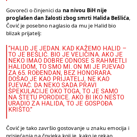
Govoreći o činjenici da
na nivou BiH nije
proglašen dan žalosti zbog smrti Halida Bešlića
,
Čović je posebno naglasio da mu je Halid bio
blizak prijatelj:
“HALID JE JEDAN. KAD KAŽEMO HALID –
TO JE BEŠLIĆ. BIO JE VELIČINA. AKO JE
NEKO IMAO DOBRE ODNOSE S RAHMETLI
HALIDOM, TO SMO MI. ON MI JE PJEVAO
ZA 65. ROĐENDAN, BEZ HONORARA.
DOŠAO JE KAO PRIJATELJ, NE KAO
PJEVAČ. DA NEKO SADA PRAVI
ŠPEKULACIJE OKO TOGA, TO JE SAMO
NA ŠTETU PORODICE. AKO BI IKO NEŠTO
URADIO ZA HALIDA, TO JE GOSPOĐA
KRIŠTO.”
Čović je tako završio gostovanje u znaku emocija i
prisjećanja na čovjeka koji je, kako je rekao,