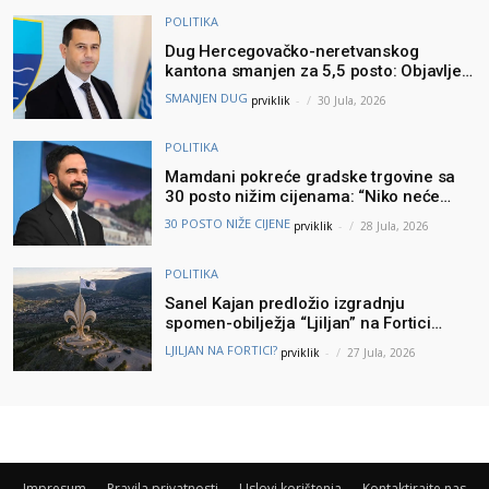
POLITIKA
Dug Hercegovačko-neretvanskog
kantona smanjen za 5,5 posto: Objavljeni
najnoviji podaci Ministarstva finansija
SMANJEN DUG
prviklik
-
30 Jula, 2026
POLITIKA
Mamdani pokreće gradske trgovine sa
30 posto nižim cijenama: “Niko neće
brinuti može li prehraniti svoju porodicu”
30 POSTO NIŽE CIJENE
prviklik
-
28 Jula, 2026
POLITIKA
Sanel Kajan predložio izgradnju
spomen-obilježja “Ljiljan” na Fortici
iznad Mostara – Podšku ideji dao i
LJILJAN NA FORTICI?
prviklik
-
27 Jula, 2026
Muhamed ef. Velić
Impresum
Pravila privatnosti
Uslovi korištenja
Kontaktirajte nas