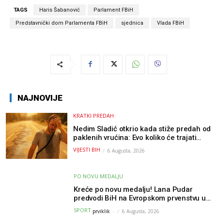
TAGS
Haris Šabanović
Parlament FBiH
Predstavnički dom Parlamenta FBiH
sjednica
Vlada FBiH
NAJNOVIJE
KRATKI PREDAH
Nedim Sladić otkrio kada stiže predah od
paklenih vrućina: Evo koliko će trajati
osvježenje u BiH
VIJESTI BIH
6 Augusta, 2026
PO NOVU MEDALJU
Kreće po novu medalju! Lana Pudar
predvodi BiH na Evropskom prvenstvu u
Parizu
SPORT
prviklik
-
6 Augusta, 2026