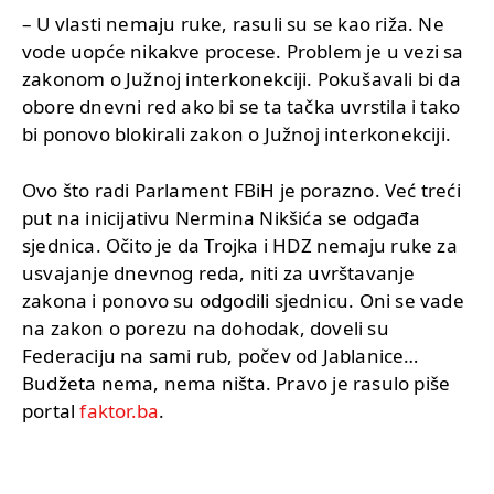
– U vlasti nemaju ruke, rasuli su se kao riža. Ne
vode uopće nikakve procese. Problem je u vezi sa
zakonom o Južnoj interkonekciji. Pokušavali bi da
obore dnevni red ako bi se ta tačka uvrstila i tako
bi ponovo blokirali zakon o Južnoj interkonekciji.
Ovo što radi Parlament FBiH je porazno. Već treći
put na inicijativu Nermina Nikšića se odgađa
sjednica. Očito je da Trojka i HDZ nemaju ruke za
usvajanje dnevnog reda, niti za uvrštavanje
zakona i ponovo su odgodili sjednicu. Oni se vade
na zakon o porezu na dohodak, doveli su
Federaciju na sami rub, počev od Jablanice…
Budžeta nema, nema ništa. Pravo je rasulo piše
portal
faktor.ba
.