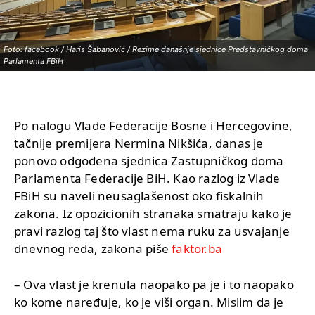
Foto: facebook / Haris Šabanović / Rezime današnje sjednice Predstavničkog doma
Parlamenta FBiH
Po nalogu Vlade Federacije Bosne i Hercegovine,
tačnije premijera Nermina Nikšića, danas je
ponovo odgođena sjednica Zastupničkog doma
Parlamenta Federacije BiH. Kao razlog iz Vlade
FBiH su naveli neusaglašenost oko fiskalnih
zakona. Iz opozicionih stranaka smatraju kako je
pravi razlog taj što vlast nema ruku za usvajanje
dnevnog reda, zakona piše
faktor.ba
– Ova vlast je krenula naopako pa je i to naopako
ko kome naređuje, ko je viši organ. Mislim da je