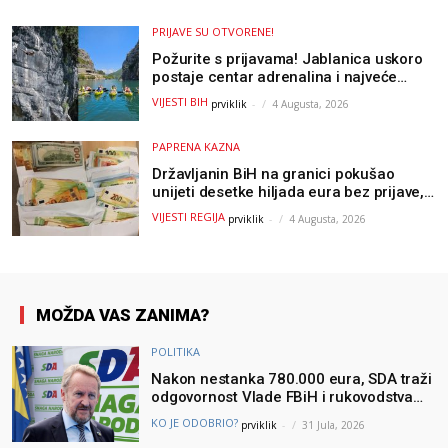
PRIJAVE SU OTVORENE!
Požurite s prijavama! Jablanica uskoro
postaje centar adrenalina i najveće
outdoor avanture ovog ljeta
VIJESTI BIH
prviklik
-
4 Augusta, 2026
PAPRENA KAZNA
Državljanin BiH na granici pokušao
unijeti desetke hiljada eura bez prijave,
uslijedila “paprena” kazna
VIJESTI REGIJA
prviklik
-
4 Augusta, 2026
MOŽDA VAS ZANIMA?
POLITIKA
Nakon nestanka 780.000 eura, SDA traži
odgovornost Vlade FBiH i rukovodstva
Igmana
KO JE ODOBRIO?
prviklik
-
31 Jula, 2026