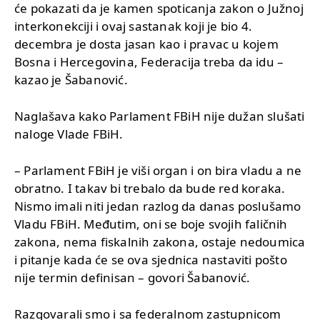
će pokazati da je kamen spoticanja zakon o Južnoj
interkonekciji i ovaj sastanak koji je bio 4.
decembra je dosta jasan kao i pravac u kojem
Bosna i Hercegovina, Federacija treba da idu –
kazao je Šabanović.
Naglašava kako Parlament FBiH nije dužan slušati
naloge Vlade FBiH.
– Parlament FBiH je viši organ i on bira vladu a ne
obratno. I takav bi trebalo da bude red koraka.
Nismo imali niti jedan razlog da danas poslušamo
Vladu FBiH. Međutim, oni se boje svojih faličnih
zakona, nema fiskalnih zakona, ostaje nedoumica
i pitanje kada će se ova sjednica nastaviti pošto
nije termin definisan – govori Šabanović.
Razgovarali smo i sa federalnom zastupnicom