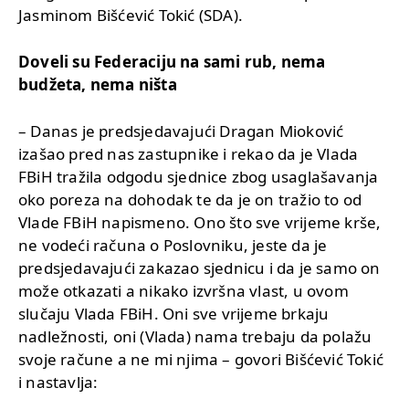
Jasminom Bišćević Tokić (SDA).
Doveli su Federaciju na sami rub, nema
budžeta, nema ništa
– Danas je predsjedavajući Dragan Mioković
izašao pred nas zastupnike i rekao da je Vlada
FBiH tražila odgodu sjednice zbog usaglašavanja
oko poreza na dohodak te da je on tražio to od
Vlade FBiH napismeno. Ono što sve vrijeme krše,
ne vodeći računa o Poslovniku, jeste da je
predsjedavajući zakazao sjednicu i da je samo on
može otkazati a nikako izvršna vlast, u ovom
slučaju Vlada FBiH. Oni sve vrijeme brkaju
nadležnosti, oni (Vlada) nama trebaju da polažu
svoje račune a ne mi njima – govori Bišćević Tokić
i nastavlja: