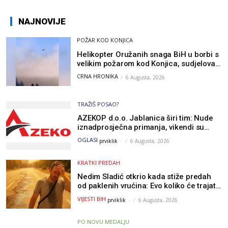
NAJNOVIJE
POŽAR KOD KONJICA
Helikopter Oružanih snaga BiH u borbi s
velikim požarom kod Konjica, sudjelovao
i Air Tractor
CRNA HRONIKA
6 Augusta, 2026
TRAŽIŠ POSAO?
AZEKOP d.o.o. Jablanica širi tim: Nude
iznadprosječna primanja, vikendi su
slobodni, traži se više radnika
OGLASI
prviklik
-
6 Augusta, 2026
KRATKI PREDAH
Nedim Sladić otkrio kada stiže predah
od paklenih vrućina: Evo koliko će trajati
osvježenje u BiH
VIJESTI BIH
prviklik
-
6 Augusta, 2026
PO NOVU MEDALJU