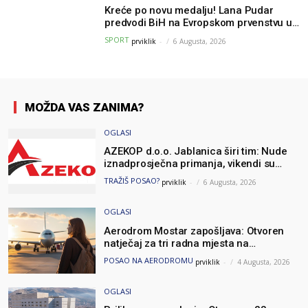
Kreće po novu medalju! Lana Pudar
predvodi BiH na Evropskom prvenstvu u
Parizu
SPORT
prviklik
-
6 Augusta, 2026
MOŽDA VAS ZANIMA?
OGLASI
AZEKOP d.o.o. Jablanica širi tim: Nude
iznadprosječna primanja, vikendi su
slobodni, traži se više radnika
TRAŽIŠ POSAO?
prviklik
-
6 Augusta, 2026
OGLASI
Aerodrom Mostar zapošljava: Otvoren
natječaj za tri radna mjesta na
neodređeno
POSAO NA AERODROMU
prviklik
-
4 Augusta, 2026
OGLASI