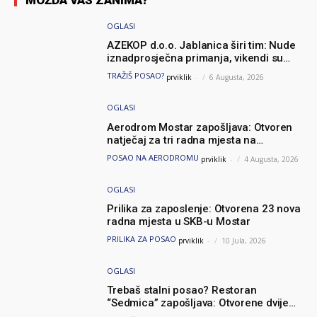
MOŽDA VAS ZANIMA?
OGLASI
AZEKOP d.o.o. Jablanica širi tim: Nude
iznadprosječna primanja, vikendi su
slobodni, traži se više radnika
TRAŽIŠ POSAO?
prviklik
-
6 Augusta, 2026
OGLASI
Aerodrom Mostar zapošljava: Otvoren
natječaj za tri radna mjesta na
neodređeno
POSAO NA AERODROMU
prviklik
-
4 Augusta, 2026
OGLASI
Prilika za zaposlenje: Otvorena 23 nova
radna mjesta u SKB-u Mostar
PRILIKA ZA POSAO
prviklik
-
10 Jula, 2026
OGLASI
Trebaš stalni posao? Restoran
“Sedmica” zapošljava: Otvorene dvije
pozicije – „dan rada – dan odmora“