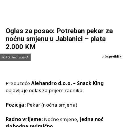
Oglas za posao: Potreban pekar za
noćnu smjenu u Jablanici – plata
2.000 KM
piše:
prviklik
26 Juna, 2025
FOTO: Ilustracija AI
Preduzeće
Alehandro d.o.o. – Snack King
objavljuje oglas za prijem radnika:
Pozicija:
Pekar (noćna smjena)
Radno vrijeme:
Noćne smjene,
jedna noć
slobodna sedmično