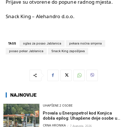
Prijave su otvorene do popune radnog mjesta.
Snack King – Alehandro d.o.o.
TAGS
oglas za posao Jablanica
pekara noćna smjena
posao pekar Jablanica
Snack King zapošljava
NAJNOVIJE
UHAPŠENE 2 OSOBE
Provala u Energopetrol kod Konjica
dobila epilog: Uhapšene dvije osobe u
Čapljini i Jablanici
CRNA HRONIKA
7 Augusta, 2026