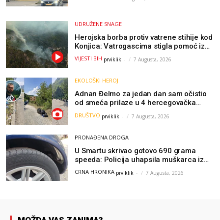
UDRUŽENE SNAGE
Herojska borba protiv vatrene stihije kod
Konjica: Vatrogascima stigla pomoć iz
Sarajeva, helikopteri i Air Tractori
VIJESTI BIH
prviklik
-
7 Augusta, 2026
udružili snage
EKOLOŠKI HEROJ
Adnan Đelmo za jedan dan sam očistio
od smeća prilaze u 4 hercegovačka
grada: “Danas nisam čistio samo smeće,
DRUŠTVO
prviklik
-
7 Augusta, 2026
čistio sam sliku o nama”
PRONAĐENA DROGA
U Smartu skrivao gotovo 690 grama
speeda: Policija uhapsila muškarca iz
Hercegovine
CRNA HRONIKA
prviklik
-
7 Augusta, 2026