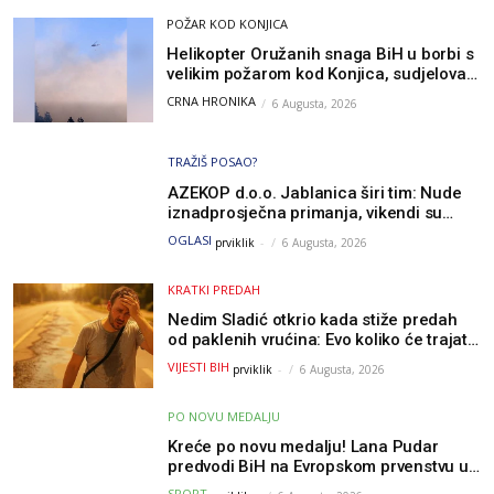
POŽAR KOD KONJICA
Helikopter Oružanih snaga BiH u borbi s
velikim požarom kod Konjica, sudjelovao
i Air Tractor
CRNA HRONIKA
6 Augusta, 2026
TRAŽIŠ POSAO?
AZEKOP d.o.o. Jablanica širi tim: Nude
iznadprosječna primanja, vikendi su
slobodni, traži se više radnika
OGLASI
prviklik
-
6 Augusta, 2026
KRATKI PREDAH
Nedim Sladić otkrio kada stiže predah
od paklenih vrućina: Evo koliko će trajati
osvježenje u BiH
VIJESTI BIH
prviklik
-
6 Augusta, 2026
PO NOVU MEDALJU
Kreće po novu medalju! Lana Pudar
predvodi BiH na Evropskom prvenstvu u
Parizu
SPORT