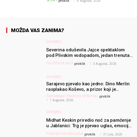
prviklik
-
6 Augusta, 2026
MOŽDA VAS ZANIMA?
SHOWBIZ
Severina oduševila Jajce spektaklom
pod Plivskim vodopadom, jedan trenutak
posebno je dirnuo publiku
ODUŠEVILA JAJCE
prviklik
-
3 Augusta, 2026
SHOWBIZ
Sarajevo pjevalo kao jedno: Dino Merlin
rasplakao Koševo, a prizor koji je
uslijedio dugo će se pamtiti – hiljade
ČAROBNJAK PRIREDIO SPEKTAKL
prviklik
-
ljudi pjevalo “Ljiljane”
1 Augusta, 2026
SHOWBIZ
Midhat Keskin priredio noć za pamćenje
u Jablanici: Trg je pjevao uglas, emocije
preplavile rodni grad
PUBLIKA ODUŠEVLJENA
prviklik
-
31 Jula, 2026