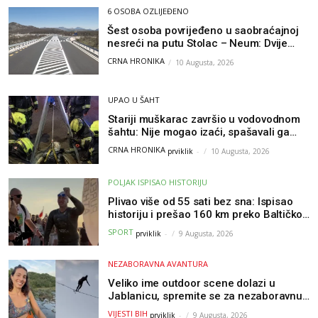
6 OSOBA OZLIJEĐENO
Šest osoba povrijeđeno u saobraćajnoj
nesreći na putu Stolac – Neum: Dvije
osobe zadobile teške tjelesne povrede
CRNA HRONIKA
10 Augusta, 2026
UPAO U ŠAHT
Stariji muškarac završio u vodovodnom
šahtu: Nije mogao izaći, spašavali ga
vatrogasci
CRNA HRONIKA
prviklik
-
10 Augusta, 2026
POLJAK ISPISAO HISTORIJU
Plivao više od 55 sati bez sna: Ispisao
historiju i prešao 160 km preko Baltičkog
mora – a podvig posvetio djeci oboljeloj
SPORT
prviklik
-
9 Augusta, 2026
od raka
NEZABORAVNA AVANTURA
Veliko ime outdoor scene dolazi u
Jablanicu, spremite se za nezaboravnu
avanturu (VIDEO) !
VIJESTI BIH
prviklik
-
9 Augusta, 2026