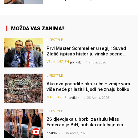
MOŽDA VAS ZANIMA?
LIFESTYLE
Prvi Master Sommelier u regiji: Suvad
Zlatić ispisao historiju vinske scene
bivše Jugoslavije
VELIKI USPJEH
prviklik
-
7 Jula, 2026
LIFESTYLE
Ako ovo posadite oko kuće – zmije vam
više neće prilaziti! Ljudi ne znaju koliko
je jednostavno
MALI SAVJETI
prviklik
-
26 Aprila, 2026
LIFESTYLE
26 djevojaka u borbi za titulu Miss
Federacije BiH, publika odlučuje dio
finala (FOTO)
prviklik
-
16 Aprila, 2026