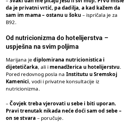
–
Svaki dan me pitaju jesu li svi moji. Prvo misle
da je privatni vrtić, pa dadilja, a kad kažem da
sam im mama – ostanu u šoku
– ispričala je za
B92.
Od nutricionizma do hotelijerstva –
uspješna na svim poljima
Marijana je
diplomirana nutricionistica i
dijetetičarka
, ali i
menadžerica u hotelijerstvu
.
Pored redovnog posla na
Institutu u Sremskoj
Kamenici
, vodi i privatne konsultacije iz
nutricionizma.
–
Čovjek treba vjerovati u sebe i biti uporan.
Pravi trenutak nikada neće doći sam od sebe –
on se stvara
– poručuje.