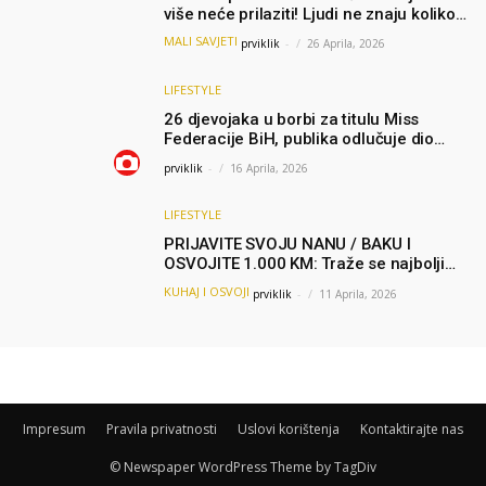
više neće prilaziti! Ljudi ne znaju koliko
je jednostavno
MALI SAVJETI
prviklik
-
26 Aprila, 2026
LIFESTYLE
26 djevojaka u borbi za titulu Miss
Federacije BiH, publika odlučuje dio
finala (FOTO)
prviklik
-
16 Aprila, 2026
LIFESTYLE
PRIJAVITE SVOJU NANU / BAKU I
OSVOJITE 1.000 KM: Traže se najbolji
domaći recepti, nagrade spremne!
KUHAJ I OSVOJI
prviklik
-
11 Aprila, 2026
Impresum
Pravila privatnosti
Uslovi korištenja
Kontaktirajte nas
© Newspaper WordPress Theme by TagDiv