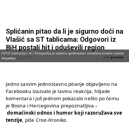
Splićanin pitao da li je sigurno doći na
Vlašić sa ST tablicama: Odgovori iz
BiH postali hit i oduševili region
FOTO: Ilustracija / Ai / Fotografija je umjetno generisana i odražava stvarno mjesto
piše:
prviklik
1 Februara, 2026
događaja
Jedno sasvim jednostavno pitanje objavljeno na
Facebooku izazvalo je lavinu reakcija, hiljade
komentara i još jednom pokazalo nešto po čemu
je Bosna i Hercegovina prepoznatljiva –
domaćinski odnos i humor koji razoružava sve
tenzije
, piše
Crna-Hronika
.