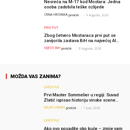
Nesreća na M-17 kod Mostara: Jedna
osoba zadobila teške ozlijede
CRNA HRONIKA
prviklik
-
9 Augusta, 2026
PRVI PUT
Zbog četvero Mostaraca prvi put se
zavijorila zastava BiH na najvećoj AI
olimpijadi, a sada je njihov mentor
VIJESTI BIH
prviklik
-
8 Augusta, 2026
postao član komiteta Međunarodne
olimpijade iz...
MOŽDA VAS ZANIMA?
LIFESTYLE
Prvi Master Sommelier u regiji: Suvad
Zlatić ispisao historiju vinske scene
bivše Jugoslavije
VELIKI USPJEH
prviklik
-
7 Jula, 2026
LIFESTYLE
Ako ovo posadite oko kuće – zmije vam