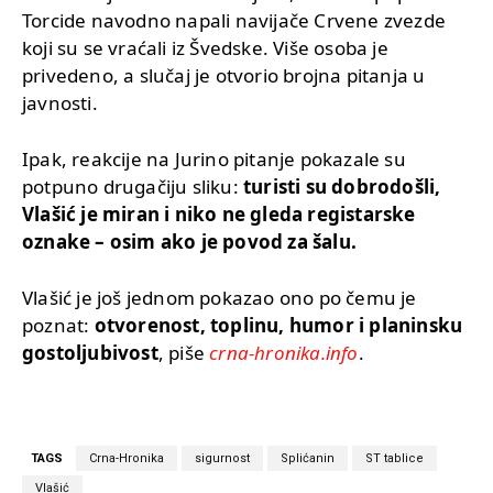
Torcide navodno napali navijače Crvene zvezde
koji su se vraćali iz Švedske. Više osoba je
privedeno, a slučaj je otvorio brojna pitanja u
javnosti.
Ipak, reakcije na Jurino pitanje pokazale su
potpuno drugačiju sliku:
turisti su dobrodošli,
Vlašić je miran i niko ne gleda registarske
oznake – osim ako je povod za šalu.
Vlašić je još jednom pokazao ono po čemu je
poznat:
otvorenost, toplinu, humor i planinsku
gostoljubivost
, piše
crna-hronika.info
.
TAGS
Crna-Hronika
sigurnost
Splićanin
ST tablice
Vlašić