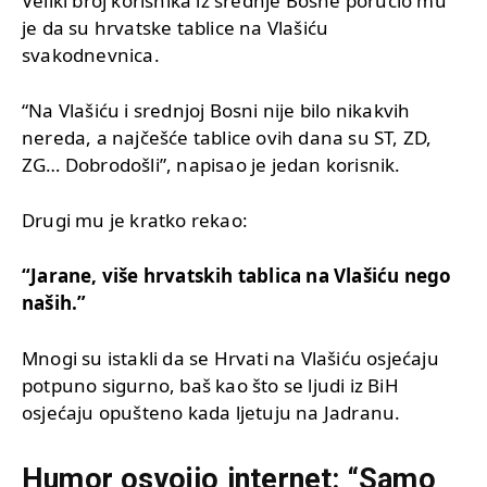
Veliki broj korisnika iz srednje Bosne poručio mu
je da su hrvatske tablice na Vlašiću
svakodnevnica.
“Na Vlašiću i srednjoj Bosni nije bilo nikakvih
nereda, a najčešće tablice ovih dana su ST, ZD,
ZG… Dobrodošli”, napisao je jedan korisnik.
Drugi mu je kratko rekao:
“Jarane, više hrvatskih tablica na Vlašiću nego
naših.”
Mnogi su istakli da se Hrvati na Vlašiću osjećaju
potpuno sigurno, baš kao što se ljudi iz BiH
osjećaju opušteno kada ljetuju na Jadranu.
Humor osvojio internet: “Samo