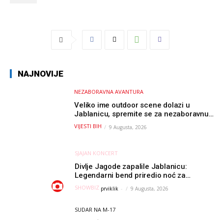
NAJNOVIJE
NEZABORAVNA AVANTURA
Veliko ime outdoor scene dolazi u
Jablanicu, spremite se za nezaboravnu
avanturu (VIDEO) !
VIJESTI BIH
9 Augusta, 2026
SJAJAN KONCERT
Divlje Jagode zapalile Jablanicu:
Legendarni bend priredio noć za
pamćenje
SHOWBIZ
prviklik
-
9 Augusta, 2026
SUDAR NA M-17