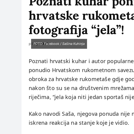
Poznati kuhar pon
hrvatske rukometa
fotografija “jela”!
piše:
prviklik
FOTO: Facebook / Sašina Kuhinja
Poznati hrvatski kuhar i autor popularn
ponudio Hrvatskom rukometnom savezu 
obroka za hrvatske rukometaše gdje god p
nakon što su se na društvenim mrežama 
riječima, “jela koja niti jedan sportaš nij
Kako navodi Saša, njegova ponuda nije ma
iskrena reakcija na stanje koje je vidio.