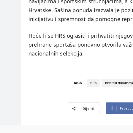
navijačima i sportskim stručnjacima, a 
Hrvatske. Sašina ponuda izazvala je poziti
inicijativu i spremnost da pomogne repre
Hoće li se HRS oglasiti i prihvatiti njego
prehrane sportaša ponovno otvorila važn
nacionalnih selekcija.
TAGS
HRS
hrvatski rukometa
Facebo
Dijeliti