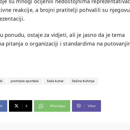
koje su mnogi ocijenili nedostojnima reprezentativa
vne reakcije, a brojni pratitelji pohvalili su njegovu
zentaciji.
vu ponudu, ostaje za vidjeti, ali je jasno da je tema
a pitanja o organizaciji i standardima na putovanj
ši
prehrana sportaša
Saša kuhar
Sašina Kuhinja
ok
X
WhatsApp
Viber