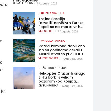
Hercegovine
mi u
CRNA HRONIKA
7 Augusta, 2026
USPJEH SARAJLIJA
Trojica Sarajlija
“osvojili” najviši vrh Turske:
Popeli se na impresivnih
5.137 metara
VIJESTI BIH
7 Augusta, 2026
ne
PRVI GOLD PARKING
Vozači kamiona dobili ono
što su godinama čekali: U
Austriji otvoren prvi GOLD
sigurni parking
VIJESTI SVIJET
7 Augusta, 2026
no
ti
POŽAR KOD KONJICA
Helikopter Oružanih snaga
BiH u borbi s velikim
požarom kod Konjica,
sudjelovao i Air Tractor
CRNA HRONIKA
6 Augusta, 2026
 je.
u