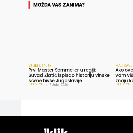
MOŽDA VAS ZANIMA?
VELIKI USPJEH
MALI SAVJ
Prvi Master Sommelier u regiji:
Ako ovo
Suvad Zlatić ispisao historiju vinske
vam više
scene bivše Jugoslavije
znaju k
LIFESTYLE
LIFESTYLE
7 Jula, 2026