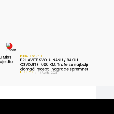
lu Miss
KUHAJ I OSVOJI
PRIJAVITE SVOJU NANU / BAKU I
uje dio
OSVOJITE 1.000 KM: Traže se najbolji
domaći recepti, nagrade spremne!
LIFESTYLE
11 Aprila, 2026