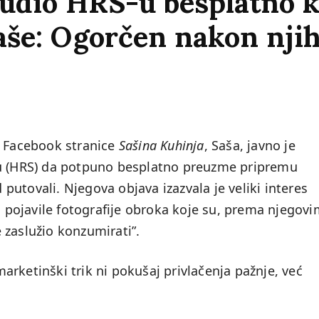
udio HRS-u besplatno k
še: Ogorčen nakon njih
e Facebook stranice
Sašina Kuhinja
, Saša, javno je
(HRS) da potpuno besplatno preuzme pripremu
utovali. Njegova objava izazvala je veliki interes
pojavile fotografije obroka koje su, prema njegovi
e zaslužio konzumirati”.
rketinški trik ni pokušaj privlačenja pažnje, već