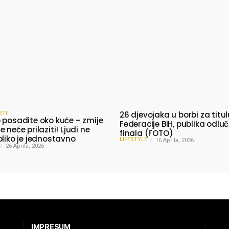
26 djevojaka u borbi za titu
ETI
 posadite oko kuće – zmije
Federacije BiH, publika odluč
 neće prilaziti! Ljudi ne
finala (FOTO)
oliko je jednostavno
LIFESTYLE
16 Aprila, 2026
26 Aprila, 2026
IMPRESUM