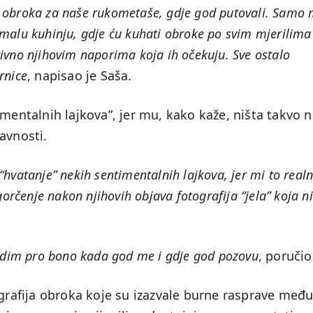
obroka za naše rukometaše, gdje god putovali. Samo 
alu kuhinju, gdje ću kuhati obroke po svim mjerilima
ativno njihovim naporima koja ih očekuju. Sve ostalo
rnice
, napisao je Saša.
imentalnih lajkova”, jer mu, kako kaže, ništa takvo 
avnosti.
 “hvatanje” nekih sentimentalnih lajkova, jer mi to real
orčenje nakon njihovih objava fotografija “jela” koja ni
adim pro bono kada god me i gdje god pozovu
, poručio
ografija obroka koje su izazvale burne rasprave međ