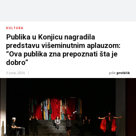
KULTURA
Publika u Konjicu nagradila
predstavu višeminutnim aplauzom:
“Ova publika zna prepoznati šta je
dobro”
piše:
prviklik
3 Juna, 2026