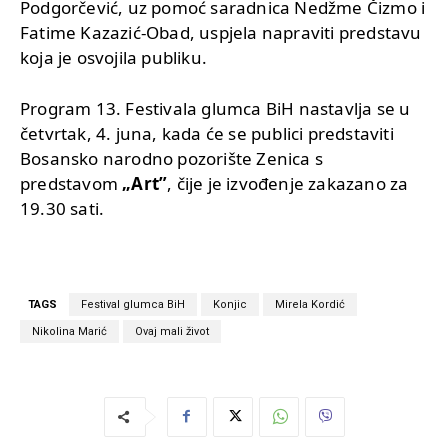
Podgorčević, uz pomoć saradnica Nedžme Čizmo i
Fatime Kazazić-Obad, uspjela napraviti predstavu
koja je osvojila publiku.
Program 13. Festivala glumca BiH nastavlja se u
četvrtak, 4. juna, kada će se publici predstaviti
Bosansko narodno pozorište Zenica s
predstavom
„Art”
, čije je izvođenje zakazano za
19.30 sati.
TAGS
Festival glumca BiH
Konjic
Mirela Kordić
Nikolina Marić
Ovaj mali život