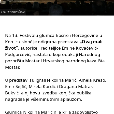
FOTO: Vehid Šišić
Na 13. Festivalu glumca Bosne i Hercegovine u
Konjicu sinoć je odigrana predstava
„Ovaj mali
život”
, autorice i rediteljice Emine Kovačević-
Podgorčević, nastala u koprodukciji Narodnog
pozorišta Mostar i Hrvatskog narodnog kazališta
Mostar.
U predstavi su igrali Nikolina Marić, Amela Kreso,
Emir Sejfić, Mirela Kordić i Dragana Matrak-
Bukvić, a njihovu izvedbu konjička publika
nagradila je višeminutnim aplauzom.
Glumica Nikolina Marić nije krila zadovoljstvo