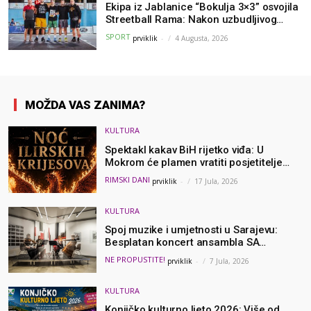
Ekipa iz Jablanice “Bokulja 3×3” osvojila
Streetball Rama: Nakon uzbudljivog
finala poznati svi pobjednici turnira
SPORT
prviklik
-
4 Augusta, 2026
MOŽDA VAS ZANIMA?
KULTURA
Spektakl kakav BiH rijetko viđa: U
Mokrom će plamen vratiti posjetitelje
hiljadama godina u prošlost
RIMSKI DANI
prviklik
-
17 Jula, 2026
KULTURA
Spoj muzike i umjetnosti u Sarajevu:
Besplatan koncert ansambla SA
Sinfonietta u Collegium Artisticumu
NE PROPUSTITE!
prviklik
-
7 Jula, 2026
KULTURA
Konjičko kulturno ljeto 2026: Više od