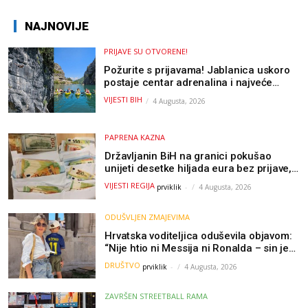
NAJNOVIJE
PRIJAVE SU OTVORENE!
Požurite s prijavama! Jablanica uskoro
postaje centar adrenalina i najveće
outdoor avanture ovog ljeta
VIJESTI BIH
4 Augusta, 2026
PAPRENA KAZNA
Državljanin BiH na granici pokušao
unijeti desetke hiljada eura bez prijave,
uslijedila “paprena” kazna
VIJESTI REGIJA
prviklik
-
4 Augusta, 2026
ODUŠVLJEN ZMAJEVIMA
Hrvatska voditeljica oduševila objavom:
“Nije htio ni Messija ni Ronalda – sin je
želio samo dres Bosne”
DRUŠTVO
prviklik
-
4 Augusta, 2026
ZAVRŠEN STREETBALL RAMA