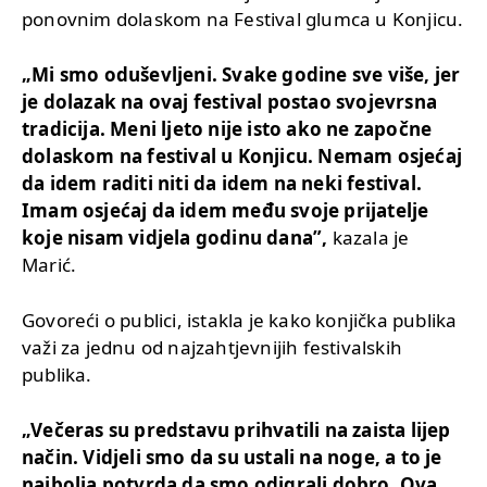
ponovnim dolaskom na Festival glumca u Konjicu.
„Mi smo oduševljeni. Svake godine sve više, jer
je dolazak na ovaj festival postao svojevrsna
tradicija. Meni ljeto nije isto ako ne započne
dolaskom na festival u Konjicu. Nemam osjećaj
da idem raditi niti da idem na neki festival.
Imam osjećaj da idem među svoje prijatelje
koje nisam vidjela godinu dana”,
kazala je
Marić.
Govoreći o publici, istakla je kako konjička publika
važi za jednu od najzahtjevnijih festivalskih
publika.
„Večeras su predstavu prihvatili na zaista lijep
način. Vidjeli smo da su ustali na noge, a to je
najbolja potvrda da smo odigrali dobro. Ova