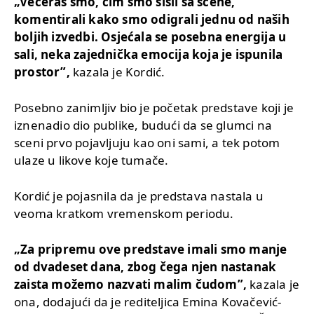
„Večeras smo, čim smo sišli sa scene,
komentirali kako smo odigrali jednu od naših
boljih izvedbi. Osjećala se posebna energija u
sali, neka zajednička emocija koja je ispunila
prostor”,
kazala je Kordić.
Posebno zanimljiv bio je početak predstave koji je
iznenadio dio publike, budući da se glumci na
sceni prvo pojavljuju kao oni sami, a tek potom
ulaze u likove koje tumače.
Kordić je pojasnila da je predstava nastala u
veoma kratkom vremenskom periodu.
„Za pripremu ove predstave imali smo manje
od dvadeset dana, zbog čega njen nastanak
zaista možemo nazvati malim čudom”,
kazala je
ona, dodajući da je rediteljica Emina Kovačević-