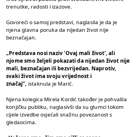
trenutke, radosti i izazove.
Govoreći o samoj predstavi, naglasila je da je
njena glavna poruka da nijedan život nije
beznačajan.
„Predstava nosi naziv ‘Ovaj mali život’, ali
njome smo željeli pokazati da nijedan život nije
mali, beznačajan ili bezvrijedan. Naprotiv,
svaki život ima svoju vrijednost i
značaj”,
istaknula je Marić.
Njena kolegica Mirela Kordić također je pohvalila
konjičku publiku, naglasivši da su glumci tokom
cijele izvedbe osjećali snažnu povezanost s
gledaocima.