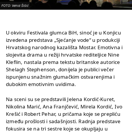
FOTO: Vehid Šišić
U okviru Festivala glumca BiH, sinoć je u Konjicu
izvedena predstava „Sjećanje vode“ u produkciji
Hrvatskog narodnog kazališta Mostar. Emotivna i
slojevita drama u režiji hrvatske rediteljice Nine
Kleflin, nastala prema tekstu britanske autorice
Shelagh Stephenson, donijela je publici večer
ispunjenu snažnim glumačkim ostvarenjima i
dubokim emotivnim uvidima.
Na sceni su se predstavili Jelena Kordić-Kuret,
Nikolina Marić, Ana Franjčević, Mirela Kordić, Ivo
Krešić i Robert Pehar, u pričama koje se prepliću
između prošlosti i sadašnjosti. Radnja predstave
fokusira se na tri sestre koje se okupljaju u