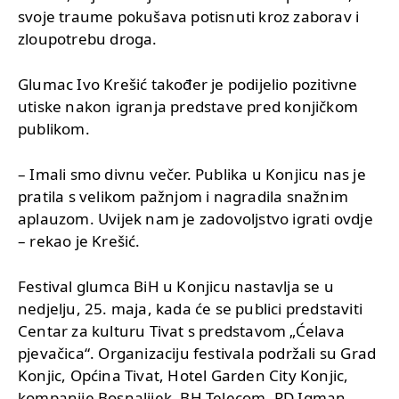
svoje traume pokušava potisnuti kroz zaborav i
zloupotrebu droga.
Glumac Ivo Krešić također je podijelio pozitivne
utiske nakon igranja predstave pred konjičkom
publikom.
– Imali smo divnu večer. Publika u Konjicu nas je
pratila s velikom pažnjom i nagradila snažnim
aplauzom. Uvijek nam je zadovoljstvo igrati ovdje
– rekao je Krešić.
Festival glumca BiH u Konjicu nastavlja se u
nedjelju, 25. maja, kada će se publici predstaviti
Centar za kulturu Tivat s predstavom „Ćelava
pjevačica“. Organizaciju festivala podržali su Grad
Konjic, Općina Tivat, Hotel Garden City Konjic,
kompanije Bosnalijek, BH Telecom, PD Igman