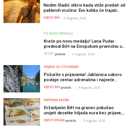
Nedim Sladić otkrio kada stiže predah od
paklenih vrućina: Evo koliko će trajati
osvježenje u BiH
VIJESTI BIH
6 Augusta, 2026
PO NOVU MEDALJU
Kreće po novu medalju! Lana Pudar
predvodi BiH na Evropskom prvenstvu u
Parizu
SPORT
prviklik
-
6 Augusta, 2026
PRIJAVE SU OTVORENE!
Požurite s prijavama! Jablanica uskoro
postaje centar adrenalina i najveće
outdoor avanture ovog ljeta
VIJESTI BIH
prviklik
-
4 Augusta, 2026
PAPRENA KAZNA
Državljanin BiH na granici pokušao
unijeti desetke hiljada eura bez prijave,
uslijedila “paprena” kazna
VIJESTI REGIJA
prviklik
-
4 Augusta, 2026