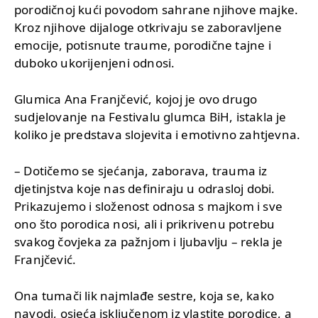
porodičnoj kući povodom sahrane njihove majke.
Kroz njihove dijaloge otkrivaju se zaboravljene
emocije, potisnute traume, porodične tajne i
duboko ukorijenjeni odnosi.
Glumica Ana Franjčević, kojoj je ovo drugo
sudjelovanje na Festivalu glumca BiH, istakla je
koliko je predstava slojevita i emotivno zahtjevna.
– Dotičemo se sjećanja, zaborava, trauma iz
djetinjstva koje nas definiraju u odrasloj dobi.
Prikazujemo i složenost odnosa s majkom i sve
ono što porodica nosi, ali i prikrivenu potrebu
svakog čovjeka za pažnjom i ljubavlju – rekla je
Franjčević.
Ona tumači lik najmlađe sestre, koja se, kako
navodi, osjeća isključenom iz vlastite porodice, a