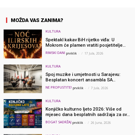
MOŽDA VAS ZANIMA?
KULTURA
Spektakl kakav BiH rijetko viđa: U
Mokrom će plamen vratiti posjetitelje
hiljadama godina u prošlost
RIMSKI DANI
prviklik
-
17 Jula, 2026
KULTURA
Spoj muzike i umjetnosti u Sarajevu:
Besplatan koncert ansambla SA
Sinfonietta u Collegium Artisticumu
NE PROPUSTITE!
prviklik
-
7 Jula, 2026
KULTURA
Konjičko kulturno ljeto 2026: Više od
mjesec dana besplatnih sadržaja za sve
generacije – Evo ko sve nastupa
BOGAT SADRŽAJ
prviklik
-
26 Juna, 2026