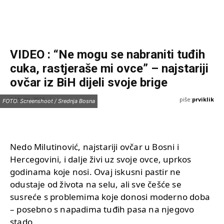
VIDEO : “Ne mogu se nabraniti tuđih
cuka, rastjeraše mi ovce” – najstariji
ovčar iz BiH dijeli svoje brige
piše:
prviklik
5 Marta, 2025
FOTO: Screenshoot / Srednja Bosna
Nedo Milutinović, najstariji ovčar u Bosni i
Hercegovini, i dalje živi uz svoje ovce, uprkos
godinama koje nosi. Ovaj iskusni pastir ne
odustaje od života na selu, ali sve češće se
susreće s problemima koje donosi moderno doba
– posebno s napadima tuđih pasa na njegovo
stado.