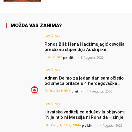
olimpijade iz...
MOŽDA VAS ZANIMA?
DRUŠTVO
Ponos BiH: Hena Hadžimujagić osvojila
prestižnu stipendiju Austrijske
akademije nauka, njeno istraživanje
PONOS BIH
prviklik
-
8 Augusta, 2026
moglo bi pomoći djeci širom svijeta
DRUŠTVO
Adnan Đelmo za jedan dan sam očistio
od smeća prilaze u 4 hercegovačka
grada: “Danas nisam čistio samo smeće,
EKOLOŠKI HEROJ
prviklik
-
7 Augusta, 2026
čistio sam sliku o nama”
DRUŠTVO
Hrvatska voditeljica oduševila objavom:
“Nije htio ni Messija ni Ronalda – sin je
želio samo dres Bosne”
ODUŠVLJEN ZMAJEVIMA
prviklik
-
4 Augusta, 2026