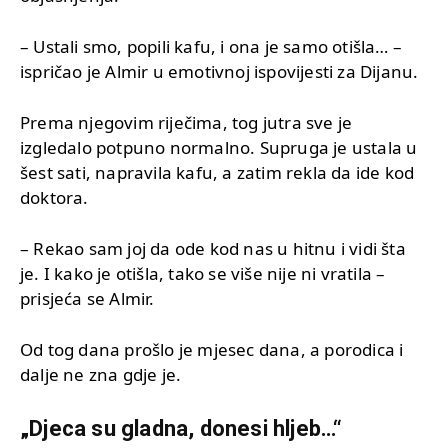
– Ustali smo, popili kafu, i ona je samo otišla… –
ispričao je Almir u emotivnoj ispovijesti za Dijanu.
Prema njegovim riječima, tog jutra sve je
izgledalo potpuno normalno. Supruga je ustala u
šest sati, napravila kafu, a zatim rekla da ide kod
doktora.
– Rekao sam joj da ode kod nas u hitnu i vidi šta
je. I kako je otišla, tako se više nije ni vratila –
prisjeća se Almir.
Od tog dana prošlo je mjesec dana, a porodica i
dalje ne zna gdje je.
„Djeca su gladna, donesi hljeb…“