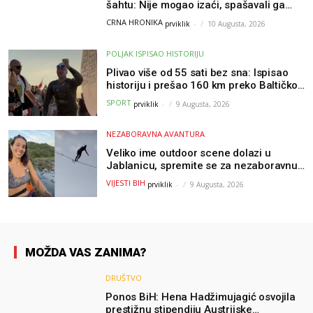
šahtu: Nije mogao izaći, spašavali ga
vatrogasci
CRNA HRONIKA
prviklik
-
10 Augusta, 2026
POLJAK ISPISAO HISTORIJU
Plivao više od 55 sati bez sna: Ispisao
historiju i prešao 160 km preko Baltičkog
mora – a podvig posvetio djeci oboljeloj
SPORT
prviklik
-
9 Augusta, 2026
od raka
NEZABORAVNA AVANTURA
Veliko ime outdoor scene dolazi u
Jablanicu, spremite se za nezaboravnu
avanturu (VIDEO) !
VIJESTI BIH
prviklik
-
9 Augusta, 2026
MOŽDA VAS ZANIMA?
DRUŠTVO
Ponos BiH: Hena Hadžimujagić osvojila
prestižnu stipendiju Austrijske