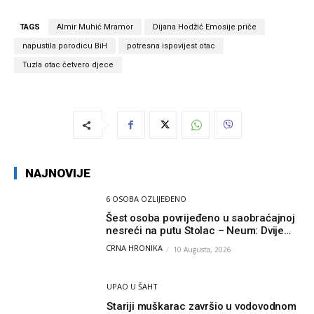
TAGS
Almir Muhić Mramor
Dijana Hodžić Emosije priče
napustila porodicu BiH
potresna ispovijest otac
Tuzla otac četvero djece
NAJNOVIJE
6 OSOBA OZLIJEĐENO
Šest osoba povrijeđeno u saobraćajnoj
nesreći na putu Stolac – Neum: Dvije
osobe zadobile teške tjelesne povrede
CRNA HRONIKA
10 Augusta, 2026
UPAO U ŠAHT
Stariji muškarac završio u vodovodnom