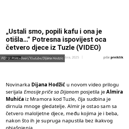
„Ustali smo, popili kafu i ona je
otišla…“ Potresna ispovijest oca
četvero djece iz Tuzle (VIDEO)
piše:
prviklik
14 Septembra, 2025
IZVOR:
FOTO: Printscreen/Youtube/Dijana Hodzic
Dijana Hodžić
Novinarka
Dijana Hodžić
u novom video prilogu
serijala
Emosije priče sa Dijanom
posjetila je
Almira
Muhića
iz Mramora kod Tuzle, čija sudbina je
dirnula mnoge gledatelje. Almir je ostao sam sa
četvero maloljetne djece, među kojima je i beba,
nakon što ih je supruga napustila bez ikakvog
objašnjenja.