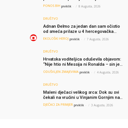
akademije nauka, njeno istraživanje
PONOS BIH
prviklik
-
8 Augusta, 2026
moglo bi pomoći djeci širom svijeta
DRUŠTVO
Adnan Đelmo za jedan dan sam očistio
od smeća prilaze u 4 hercegovačka
grada: “Danas nisam čistio samo smeće,
EKOLOŠKI HEROJ
prviklik
-
7 Augusta, 2026
čistio sam sliku o nama”
DRUŠTVO
Hrvatska voditeljica oduševila objavom:
“Nije htio ni Messija ni Ronalda – sin je
želio samo dres Bosne”
ODUŠVLJEN ZMAJEVIMA
prviklik
-
4 Augusta, 2026
DRUŠTVO
Maleni dječaci velikog srca: Dok su svi
čekali na vrućini u Vinjanim Gornjim na
granici, Ljubi i Šime su dijelili vodu
DJEČACI ZA PRIMJER
prviklik
-
3 Augusta, 2026
putnicima