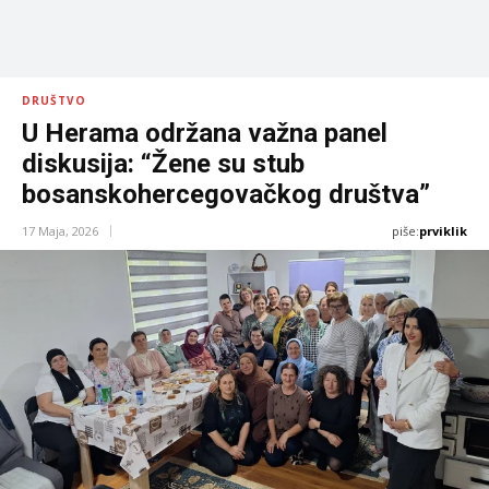
DRUŠTVO
U Herama održana važna panel
diskusija: “Žene su stub
bosanskohercegovačkog društva”
piše:
prviklik
17 Maja, 2026