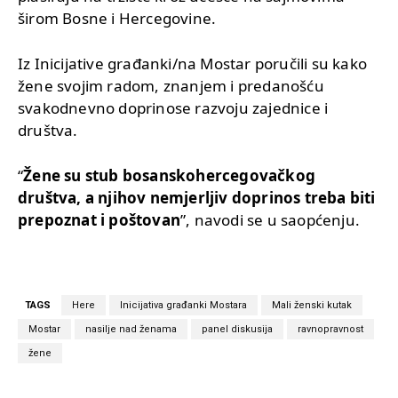
širom Bosne i Hercegovine.
Iz Inicijative građanki/na Mostar poručili su kako
žene svojim radom, znanjem i predanošću
svakodnevno doprinose razvoju zajednice i
društva.
“
Žene su stub bosanskohercegovačkog
društva, a njihov nemjerljiv doprinos treba biti
prepoznat i poštovan
”, navodi se u saopćenju.
TAGS
Here
Inicijativa građanki Mostara
Mali ženski kutak
Mostar
nasilje nad ženama
panel diskusija
ravnopravnost
žene