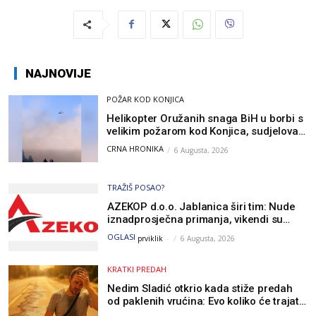
NAJNOVIJE
POŽAR KOD KONJICA
Helikopter Oružanih snaga BiH u borbi s
velikim požarom kod Konjica, sudjelovao
i Air Tractor
CRNA HRONIKA
6 Augusta, 2026
TRAŽIŠ POSAO?
AZEKOP d.o.o. Jablanica širi tim: Nude
iznadprosječna primanja, vikendi su
slobodni, traži se više radnika
OGLASI
prviklik
-
6 Augusta, 2026
KRATKI PREDAH
Nedim Sladić otkrio kada stiže predah
od paklenih vrućina: Evo koliko će trajati
osvježenje u BiH