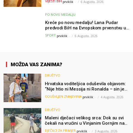
VIJESTI BIH
prviklik
-
6 Augusta, 2026
PO NOVU MEDALJU
Kreće po novu medalju! Lana Pudar
predvodi BiH na Evropskom prvenstvu u
Parizu
SPORT
prviklik
-
6 Augusta, 2026
MOŽDA VAS ZANIMA?
DRUŠTVO
Hrvatska voditeljica oduševila objavom:
“Nije htio ni Messija ni Ronalda – sin je
želio samo dres Bosne”
ODUŠVLJEN ZMAJEVIMA
prviklik
-
4 Augusta, 2026
DRUŠTVO
Maleni dječaci velikog srca: Dok su svi
čekali na vrućini u Vinjanim Gornjim na
granici, Ljubi i Šime su dijelili vodu
DJEČACI ZA PRIMJER
prviklik
-
3 Augusta, 2026