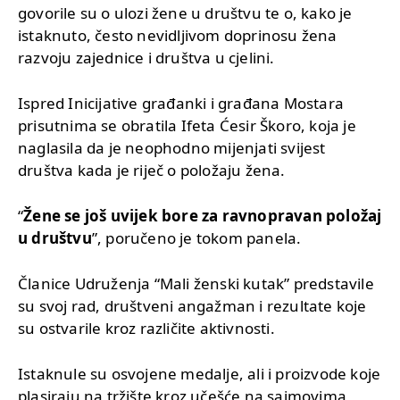
govorile su o ulozi žene u društvu te o, kako je
istaknuto, često nevidljivom doprinosu žena
razvoju zajednice i društva u cjelini.
Ispred Inicijative građanki i građana Mostara
prisutnima se obratila Ifeta Ćesir Škoro, koja je
naglasila da je neophodno mijenjati svijest
društva kada je riječ o položaju žena.
“
Žene se još uvijek bore za ravnopravan položaj
u društvu
”, poručeno je tokom panela.
Članice Udruženja “Mali ženski kutak” predstavile
su svoj rad, društveni angažman i rezultate koje
su ostvarile kroz različite aktivnosti.
Istaknule su osvojene medalje, ali i proizvode koje
plasiraju na tržište kroz učešće na sajmovima