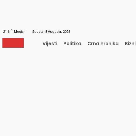
Obnavljanje šifre
Obnovite vašu lozinku
Vaš e-mail
Lozinka će vam biti poslana e-mailom.
C
21.6
Mostar
Subota, 8 Augusta, 2026
Vijesti
Politika
Crna hronika
Bizn