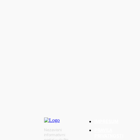
srca: Dok su svi
njanim Gornjim na
dijelili vodu
IMPRESUM
Nezavisni
PRAVILA
informativni
PRIVATNOSTI
portal u službi