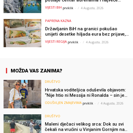
outdoor avanture ovog ljeta
VIJESTI BIH
prviklik
-
4 Augusta, 2026
PAPRENA KAZNA
Državljanin BiH na granici pokušao
unijeti desetke hiljada eura bez prijave,
uslijedila “paprena” kazna
VIJESTI REGIJA
prviklik
-
4 Augusta, 2026
MOŽDA VAS ZANIMA?
DRUŠTVO
Hrvatska voditeljica oduševila objavom:
“Nije htio ni Messija ni Ronalda – sin je
želio samo dres Bosne”
ODUŠVLJEN ZMAJEVIMA
prviklik
-
4 Augusta, 2026
DRUŠTVO
Maleni dječaci velikog srca: Dok su svi
čekali na vrućini u Vinjanim Gornjim na