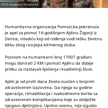
FOTO: Facebook / Pomozi.ba
Humanitarna organizacija Pomozi.ba pokrenula
je apel za pomoć 16-godišnjem Ajdinu Žigonji iz
Zenice, mladiću koji od rođenja vodi tešku životnu
bitku zbog rascjepa kičmenog stuba.
Pozivom na humanitarni broj 17007 građani
mogu donirati 2 KM i pomoći Ajdinu da dobije
priliku za nastavak liječenja i kvalitetniji život.
Ajdin je od prvih dana života suočen s brojnim
zdravstvenim izazovima. Iza njega su godine
operacija, rehabilitacija i svakodnevne borbe sa
zdravstvenim komplikacijama koje su obilježile
njegovo djetinjstvo. Uprkos svemu, nije izgubio