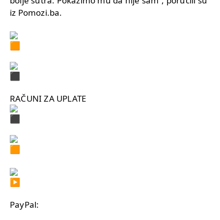
bolje sutra. Pokažimo mu da nije sam“, poručili su
iz Pomozi.ba.
RAČUNI ZA UPLATE
PayPal: