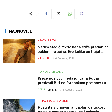
NAJNOVIJE
KRATKI PREDAH
Nedim Sladić otkrio kada stiže predah od
paklenih vrućina: Evo koliko će trajati
osvježenje u BiH
VIJESTI BIH
6 Augusta, 2026
PO NOVU MEDALJU
Kreće po novu medalju! Lana Pudar
predvodi BiH na Evropskom prvenstvu u
Parizu
SPORT
prviklik
-
6 Augusta, 2026
PRIJAVE SU OTVORENE!
Požurite s prijavama! Jablanica uskoro
postaje centar adrenalina i najveće