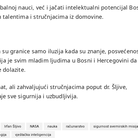
alnoj nauci, već i jačati intelektualni potencijal Bo
 talentima i stručnjacima iz domovine.
a su granice samo iluzija kada su znanje, posvećenos
cija je svim mladim ljudima u Bosni i Hercegovini da 
 dolazite.
, ali zahvaljujući stručnjacima poput dr. Šljive,
 sve sigurnija i uzbudljivija.
Irfan Šljivo
NASA
nauka
računarstvo
sigurnost svemirskih misij
gija
vještačka inteligencija