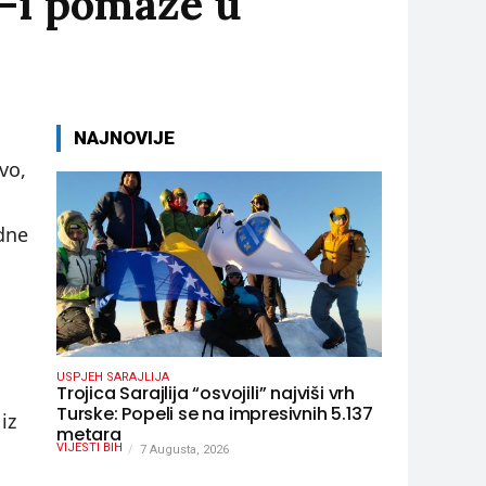
-i pomaže u
NAJNOVIJE
vo,
dne
USPJEH SARAJLIJA
Trojica Sarajlija “osvojili” najviši vrh
Turske: Popeli se na impresivnih 5.137
iz
metara
VIJESTI BIH
7 Augusta, 2026