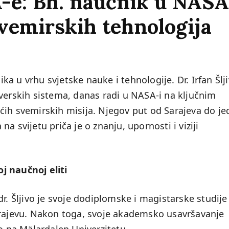
e: Bh. naučnik u NASA
svemirskih tehnologija
a u vrhu svjetske nauke i tehnologije. Dr. Irfan Šlji
tverskih sistema, danas radi u NASA-i na ključnim
ćih svemirskih misija. Njegov put od Sarajeva do je
 na svijetu priča je o znanju, upornosti i viziji
j naučnoj eliti
r. Šljivo je svoje dodiplomske i magistarske studije 
arajevu. Nakon toga, svoje akademsko usavršavanje