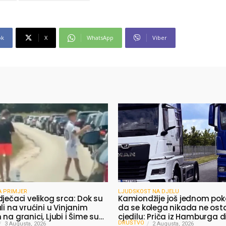
ok
X
WhatsApp
Viber
A PRIMJER
LJUDSKOST NA DJELU
dječaci velikog srca: Dok su
Kamiondžije još jednom pok
li na vrućini u Vinjanim
da se kolega nikada ne ost
na granici, Ljubi i Šime su
cjedilu: Priča iz Hamburga d
DRUŠTVO
 vodu putnicima
3 Augusta, 2026
mnoge
2 Augusta, 2026