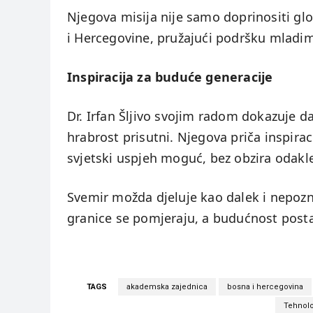
Njegova misija nije samo doprinositi glob
i Hercegovine, pružajući podršku mladim
Inspiracija za buduće generacije
Dr. Irfan Šljivo svojim radom dokazuje d
hrabrost prisutni. Njegova priča inspira
svjetski uspjeh moguć, bez obzira odakle
Svemir možda djeluje kao dalek i nepoznat
granice se pomjeraju, a budućnost postaje
TAGS
akademska zajednica
bosna i hercegovina
Tehnolo