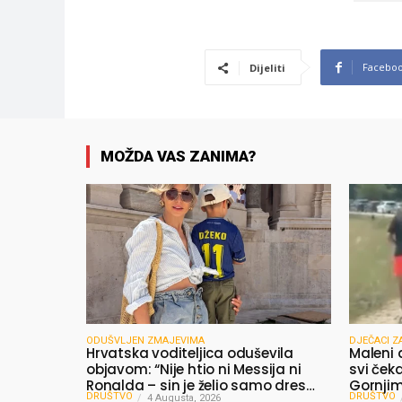
Facebo
Dijeliti
MOŽDA VAS ZANIMA?
ODUŠVLJEN ZMAJEVIMA
DJEČACI Z
Hrvatska voditeljica oduševila
Maleni 
objavom: “Nije htio ni Messija ni
svi čeka
Ronalda – sin je želio samo dres
Gornjim 
DRUŠTVO
DRUŠTVO
Bosne”
4 Augusta, 2026
dijelili