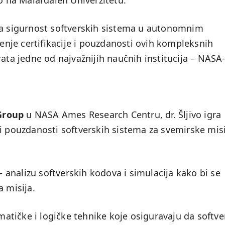
ao na Mälardalen Univerzitetu.
na sigurnost softverskih sistema u autonomnim
je certifikacije i pouzdanosti ovih kompleksnih
rata jedne od najvažnijih naučnih institucija – NASA-
Group
u NASA Ames Research Centru, dr. Šljivo igra
i pouzdanosti softverskih sistema za svemirske misi
 analizu softverskih kodova i simulacija kako bi se
a misija.
atičke i logičke tehnike koje osiguravaju da softve