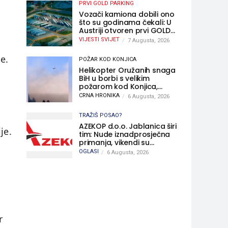
PRVI GOLD PARKING
Vozači kamiona dobili ono
što su godinama čekali: U
Austriji otvoren prvi GOLD
sigurni parking
VIJESTI SVIJET
7 Augusta, 2026
e.
POŽAR KOD KONJICA
Helikopter Oružanih snaga
BiH u borbi s velikim
požarom kod Konjica,
sudjelovao i Air Tractor
CRNA HRONIKA
6 Augusta, 2026
TRAŽIŠ POSAO?
AZEKOP d.o.o. Jablanica širi
je.
tim: Nude iznadprosječna
primanja, vikendi su
slobodni, traži se više
OGLASI
6 Augusta, 2026
radnika
r