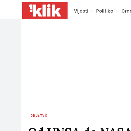
Vijesti
Politika
Crn
DRUŠTVO