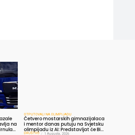
OTPUTOVALI NA OLIMPIJADU
azale
Četvero mostarskih gimnazijalaca
avlja na
i mentor danas putuju na Svjetsku
irnula
olimpijadu iz AI: Predstavljat će BiH
DRUŠTVO
među najboljima na svijetu
1 Augusta, 2026