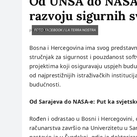
Od UNSA do NASA-
razvoju sigurnih 
piše:
prviklik
FOTO: FACEBOOK / LA TERRA NOSTRA
Bosna i Hercegovina ima svog predstavnik
stručnjak za sigurnost i pouzdanost sof
projektima koji osiguravaju uspjeh budu
od najprestižnijih istraživačkih institucija
budućnosti.
Od Sarajeva do NASA-e: Put ka svjetsko
Rođen i odrastao u Bosni i Hercegovini, d
računarstva završio na Univerzitetu u S