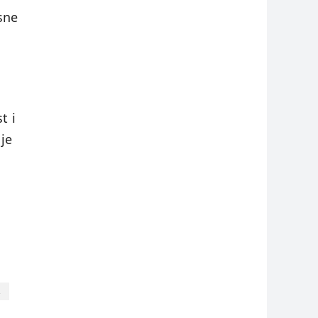
sne
t i
je
a