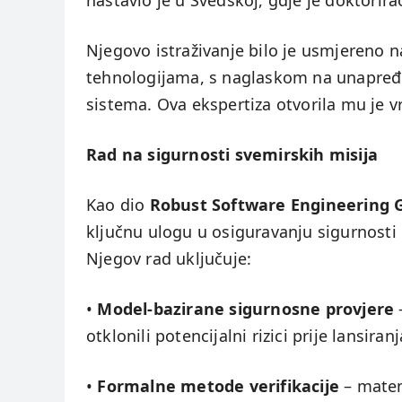
nastavio je u Švedskoj, gdje je doktorir
Njegovo istraživanje bilo je usmjereno 
tehnologijama, s naglaskom na unapređen
sistema. Ova ekspertiza otvorila mu je v
Rad na sigurnosti svemirskih misija
Kao dio
Robust Software Engineering 
ključnu ulogu u osiguravanju sigurnosti 
Njegov rad uključuje:
•
Model-bazirane sigurnosne provjere
–
otklonili potencijalni rizici prije lansiranj
•
Formalne metode verifikacije
– matem