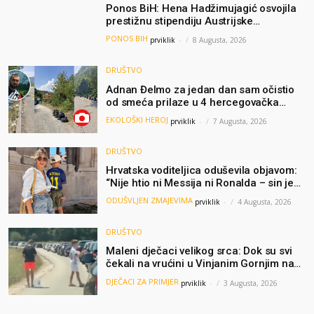
Ponos BiH: Hena Hadžimujagić osvojila
prestižnu stipendiju Austrijske
akademije nauka, njeno istraživanje
PONOS BIH
prviklik
-
8 Augusta, 2026
moglo bi pomoći djeci širom svijeta
DRUŠTVO
Adnan Đelmo za jedan dan sam očistio
od smeća prilaze u 4 hercegovačka
grada: “Danas nisam čistio samo smeće,
EKOLOŠKI HEROJ
prviklik
-
7 Augusta, 2026
čistio sam sliku o nama”
DRUŠTVO
Hrvatska voditeljica oduševila objavom:
“Nije htio ni Messija ni Ronalda – sin je
želio samo dres Bosne”
ODUŠVLJEN ZMAJEVIMA
prviklik
-
4 Augusta, 2026
DRUŠTVO
Maleni dječaci velikog srca: Dok su svi
čekali na vrućini u Vinjanim Gornjim na
granici, Ljubi i Šime su dijelili vodu
DJEČACI ZA PRIMJER
prviklik
-
3 Augusta, 2026
putnicima