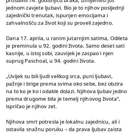
proslavili 74. godišnjicu braka, izmijenivši još
jednom zavjete ljubavi. Bio je to njihov posljednji
zajednički trenutak, ispunjen emocijama i
zahvalnošću za život koji su proveli zajedno.
Dana 17. aprila, u ranim jutarnjim satima, Odileta
je preminula u 92. godini života. Samo deset sati
kasnije, u istoj sobi, zauvijek je zaspao i njen
suprug Paschoal, u 94. godini života.
„Uvijek su bili ljudi velikog srca, puni ljubavi,
pažnje i brige prema svima oko sebe, bez obzira
na to ko je ko i odakle dolazi. Njihova ljubav jedno
prema drugome bila je temelj njihovog života“,
ispričao je njihov zet.
Njihova smrt potresla je lokalnu zajednicu, ali i
ostavila snažnu poruku – da prava ljubav zaista