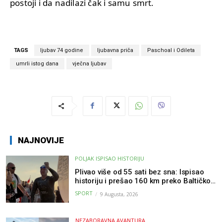
postoji i da nadilazi čak i samu smrt.
TAGS
ljubav 74 godine
ljubavna priča
Paschoal i Odileta
umrli istog dana
vječna ljubav
NAJNOVIJE
POLJAK ISPISAO HISTORIJU
Plivao više od 55 sati bez sna: Ispisao
historiju i prešao 160 km preko Baltičkog
mora – a podvig posvetio djeci oboljeloj
SPORT
9 Augusta, 2026
od raka
NEZABORAVNA AVANTURA