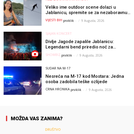
Veliko ime outdoor scene dolazi u
Jablanicu, spremite se za nezaboravnu
avanturu (VIDEO) !
VIJESTI BIH
prviklik
-
9 Augusta, 2026
SJAJAN KONCERT
Divlje Jagode zapalile Jablanicu:
Legendarni bend priredio noć za
pamćenje
SHOWBIZ
prviklik
-
9 Augusta, 2026
SUDAR NA M-17
Nesreća na M-17 kod Mostara: Jedna
osoba zadobila teške ozlijede
CRNA HRONIKA
prviklik
-
9 Augusta, 2026
MOŽDA VAS ZANIMA?
DRUŠTVO