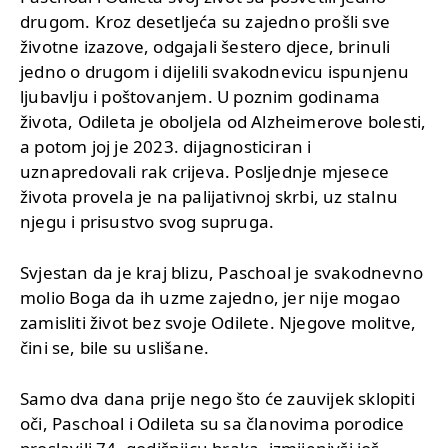
drugom. Kroz desetljeća su zajedno prošli sve
životne izazove, odgajali šestero djece, brinuli
jedno o drugom i dijelili svakodnevicu ispunjenu
ljubavlju i poštovanjem. U poznim godinama
života, Odileta je oboljela od Alzheimerove bolesti,
a potom joj je 2023. dijagnosticiran i
uznapredovali rak crijeva. Posljednje mjesece
života provela je na palijativnoj skrbi, uz stalnu
njegu i prisustvo svog supruga.
Svjestan da je kraj blizu, Paschoal je svakodnevno
molio Boga da ih uzme zajedno, jer nije mogao
zamisliti život bez svoje Odilete. Njegove molitve,
čini se, bile su uslišane.
Samo dva dana prije nego što će zauvijek sklopiti
oči, Paschoal i Odileta su sa članovima porodice