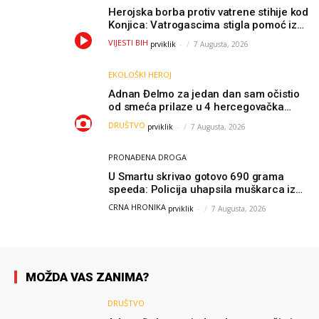
Herojska borba protiv vatrene stihije kod
Konjica: Vatrogascima stigla pomoć iz
Sarajeva, helikopteri i Air Tractori
VIJESTI BIH
prviklik
-
7 Augusta, 2026
udružili snage
EKOLOŠKI HEROJ
Adnan Đelmo za jedan dan sam očistio
od smeća prilaze u 4 hercegovačka
grada: “Danas nisam čistio samo smeće,
DRUŠTVO
prviklik
-
7 Augusta, 2026
čistio sam sliku o nama”
PRONAĐENA DROGA
U Smartu skrivao gotovo 690 grama
speeda: Policija uhapsila muškarca iz
Hercegovine
CRNA HRONIKA
prviklik
-
7 Augusta, 2026
MOŽDA VAS ZANIMA?
DRUŠTVO