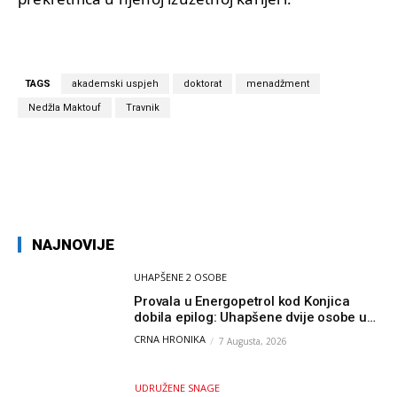
TAGS
akademski uspjeh
doktorat
menadžment
Nedžla Maktouf
Travnik
NAJNOVIJE
UHAPŠENE 2 OSOBE
Provala u Energopetrol kod Konjica
dobila epilog: Uhapšene dvije osobe u
Čapljini i Jablanici
CRNA HRONIKA
7 Augusta, 2026
UDRUŽENE SNAGE