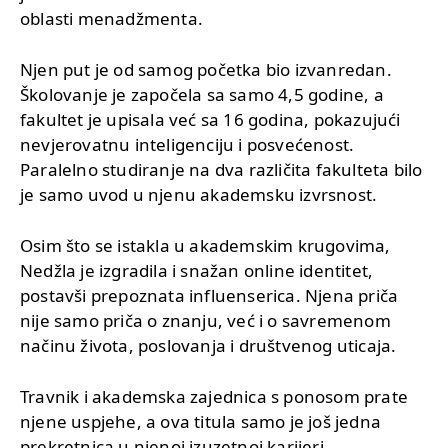
oblasti menadžmenta.
Njen put je od samog početka bio izvanredan.
Školovanje je započela sa samo 4,5 godine, a
fakultet je upisala već sa 16 godina, pokazujući
nevjerovatnu inteligenciju i posvećenost.
Paralelno studiranje na dva različita fakulteta bilo
je samo uvod u njenu akademsku izvrsnost.
Osim što se istakla u akademskim krugovima,
Nedžla je izgradila i snažan online identitet,
postavši prepoznata influenserica. Njena priča
nije samo priča o znanju, već i o savremenom
načinu života, poslovanja i društvenog uticaja.
Travnik i akademska zajednica s ponosom prate
njene uspjehe, a ova titula samo je još jedna
prekretnica u njenoj izuzetnoj karijeri.