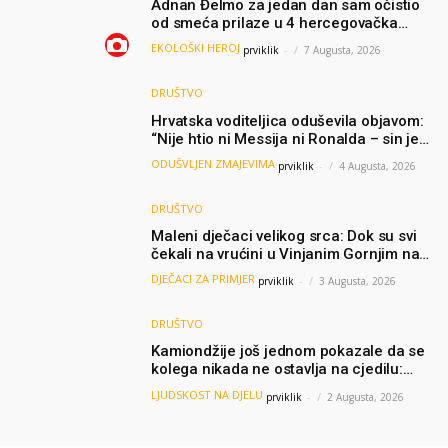
Adnan Đelmo za jedan dan sam očistio
od smeća prilaze u 4 hercegovačka
grada: “Danas nisam čistio samo smeće,
EKOLOŠKI HEROJ
prviklik
-
7 Augusta, 2026
čistio sam sliku o nama”
DRUŠTVO
Hrvatska voditeljica oduševila objavom:
“Nije htio ni Messija ni Ronalda – sin je
želio samo dres Bosne”
ODUŠVLJEN ZMAJEVIMA
prviklik
-
4 Augusta, 2026
DRUŠTVO
Maleni dječaci velikog srca: Dok su svi
čekali na vrućini u Vinjanim Gornjim na
granici, Ljubi i Šime su dijelili vodu
DJEČACI ZA PRIMJER
prviklik
-
3 Augusta, 2026
putnicima
DRUŠTVO
Kamiondžije još jednom pokazale da se
kolega nikada ne ostavlja na cjedilu:
Priča iz Hamburga dirnula mnoge
LJUDSKOST NA DJELU
prviklik
-
2 Augusta, 2026