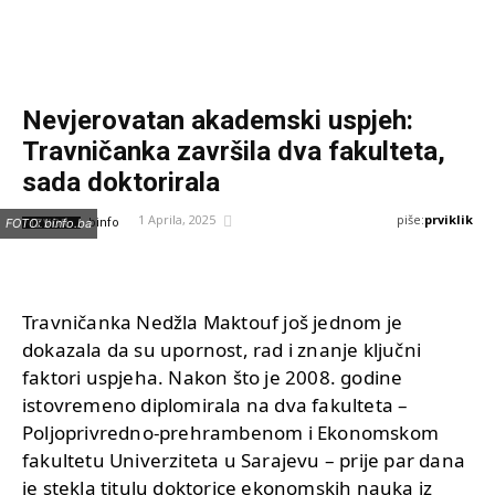
Nevjerovatan akademski uspjeh:
Travničanka završila dva fakulteta,
sada doktorirala
piše:
prviklik
1 Aprila, 2025
IZVOR:
FOTO: binfo.ba
binfo
Travničanka Nedžla Maktouf još jednom je
dokazala da su upornost, rad i znanje ključni
faktori uspjeha. Nakon što je 2008. godine
istovremeno diplomirala na dva fakulteta –
Poljoprivredno-prehrambenom i Ekonomskom
fakultetu Univerziteta u Sarajevu – prije par dana
je stekla titulu doktorice ekonomskih nauka iz