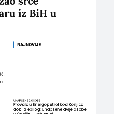
zao srce
aru iz BiH u
NAJNOVIJE
ić,
 u
UHAPŠENE 2 OSOBE
Provala u Energopetrol kod Konjica
dobila epilog: Uhapšene dvije osobe