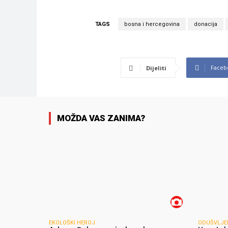
TAGS
bosna i hercegovina
donacija
Faceb
Dijeliti
MOŽDA VAS ZANIMA?
EKOLOŠKI HEROJ
ODUŠVLJE