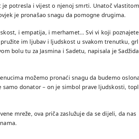
je potresla i vijest o njenoj smrti. Unatoč vlastito
čovjek je pronašao snagu da pomogne drugima.
judskost, i empatija, i merhamet… Svi vi koji poznajete
pružite im ljubav i ljudskost u svakom trenutku, grl
svom bolu tu za Jasmina i Sadetu, napisala je Sadžida
m trenucima možemo pronaći snagu da budemo oslon
samo donator – on je simbol prave ljudskosti, topl
tvene mreže, ova priča zaslužuje da se dijeli, da nas
u nama.