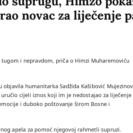
bio suprugu, Himzo poka
irao novac za liječenje p
ne tugom i nepravdom, priča o Himzi Muharemoviću
 objavila humanitarka Sadžida Kašibović Mujezinov
ručio cijeli iznos koji im je nedostajao za liječenje
e emocije i duboko poštovanje širom Bosne i
nog apela za pomoć njegovoj rahmetli supruzi.