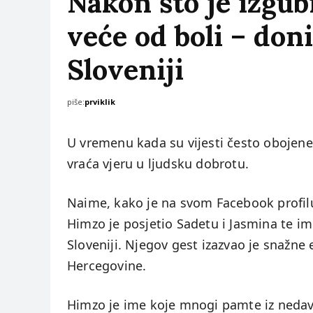
Nakon što je izgu
veće od boli – don
Sloveniji
piše:
prviklik
U vremenu kada su vijesti često oboje
vraća vjeru u ljudsku dobrotu.
Naime, kako je na svom Facebook profilu
Himzo je posjetio Sadetu i Jasmina te im u
Sloveniji. Njegov gest izazvao je snažn
Hercegovine.
Himzo je ime koje mnogi pamte iz nedav