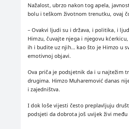
Nažalost, ubrzo nakon tog apela, javnost 
bolu i teškom životnom trenutku, ovaj 
– Ovakvi ljudi su i država, i politika, i l
Himzu, čuvajte njega i njegovu kćerkicu, 
ih i budite uz njih… kao što je Himzo u 
emotivnoj objavi.
Ova priča je podsjetnik da i u najteži
drugima. Himzo Muharemović danas nije 
i zajedništva.
I dok loše vijesti često preplavljuju druš
podsjeti da dobrota još uvijek živi međ