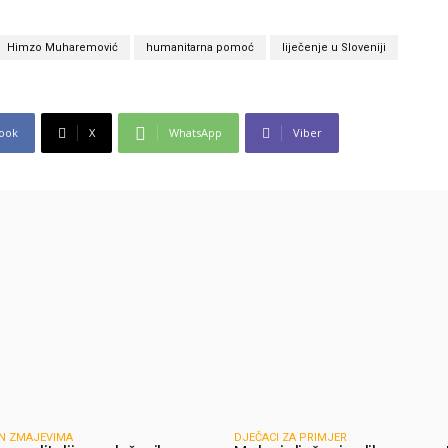
Himzo Muharemović
humanitarna pomoć
liječenje u Sloveniji
ook
X
WhatsApp
Viber
N ZMAJEVIMA
DJEČACI ZA PRIMJER