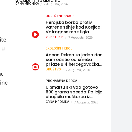
u Čapljini i Jablanici
m
CRNA HRONIKA
7 Augusta, 2026
UDRUŽENE SNAGE
Herojska borba protiv
vatrene stihije kod Konjica:
Vatrogascima stigla
pomoć iz Sarajeva,
VIJESTI BIH
7 Augusta, 2026
ite
helikopteri i Air Tractori
udružili snage
 u
EKOLOŠKI HEROJ
Adnan Đelmo za jedan dan
sam očistio od smeća
prilaze u 4 hercegovačka
grada: “Danas nisam čistio
DRUŠTVO
7 Augusta, 2026
ac
samo smeće, čistio sam
sliku o nama”
ine
PRONAĐENA DROGA
U Smartu skrivao gotovo
690 grama speeda: Policija
uhapsila muškarca iz
Hercegovine
CRNA HRONIKA
7 Augusta, 2026