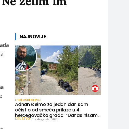
“Ne želim im
NAJNOVIJE
rada
ća
na
e
EKOLOŠKI HEROJ
Adnan Đelmo za jedan dan sam
očistio od smeća prilaze u 4
hercegovačka grada: “Danas nisam
DRUŠTVO
čistio samo smeće, čistio sam sliku o
7 Augusta, 2026
nama”