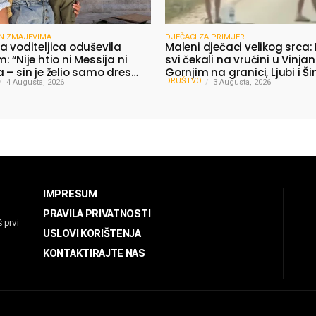
N ZMAJEVIMA
DJEČACI ZA PRIMJER
a voditeljica oduševila
Maleni dječaci velikog srca:
 “Nije htio ni Messija ni
svi čekali na vrućini u Vinja
 – sin je želio samo dres
Gornjim na granici, Ljubi i Š
DRUŠTVO
4 Augusta, 2026
dijelili vodu putnicima
3 Augusta, 2026
IMPRESUM
PRAVILA PRIVATNOSTI
 prvi
USLOVI KORIŠTENJA
KONTAKTIRAJTE NAS