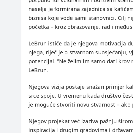
potpuno funkcionalnim i održivim stambe
naselja je formirana zajednica sa kafić
biznisa koje vode sami stanovnici. Cilj 
početka – kroz obrazovanje, rad i među
LeBrun ističe da je njegova motivacija 
njega, riječ je o stvarnom suosjećanju, v
potencijal. “Ne želim im samo dati krov 
LeBrun.
Njegova vizija postaje snažan primjer ka
srce spoje. U vremenu kada društvo čes
je moguće stvoriti novu stvarnost – ako p
Njegov projekat već izaziva pažnju širo
inspiracija i drugim gradovima i država