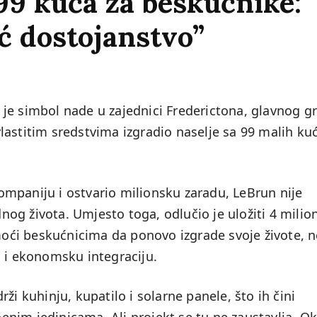
99 kuća za beskućnike: 
ć dostojanstvo”
je simbol nade u zajednici Frederictona, glavnog g
lastitim sredstvima izgradio naselje sa 99 malih ku
mpaniju i ostvario milionsku zaradu, LeBrun nije
og života. Umjesto toga, odlučio je uložiti 4 milio
omoći beskućnicima da ponovo izgrade svoje živote, n
u i ekonomsku integraciju.
ži kuhinju, kupatilo i solarne panele, što ih čini