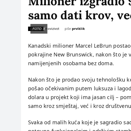
Milioner izgradio 
samo dati krov, ve
piše:
prviklik
IZVOR:
FOTO: X
novizivot
Kanadski milioner Marcel LeBrun postao 
pokrajine New Brunswick, nakon što je v
namijenjenih osobama bez doma.
Nakon što je prodao svoju tehnološku ko
pošao očekivanim putem luksuza i lagodn
dolara u projekt koji ima jasan cilj – p
samo kroz smještaj, već i kroz društven
Svaka od malih kuća koje je sagradio sadr