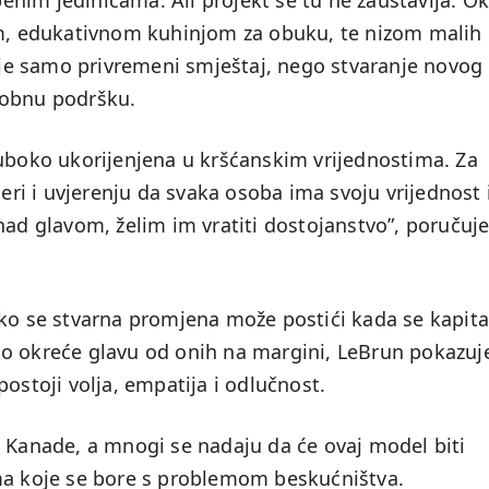
nim jedinicama. Ali projekt se tu ne zaustavlja. O
em, edukativnom kuhinjom za obuku, te nizom malih
nije samo privremeni smještaj, nego stvaranje novog
sobnu podršku.
duboko ukorijenjena u kršćanskim vrijednostima. Za
jeri i uvjerenju da svaka osoba ima svoju vrijednost 
nad glavom, želim im vratiti dostojanstvo”, poručuj
ko se stvarna promjena može postići kada se kapital
to okreće glavu od onih na margini, LeBrun pokazuj
ostoji volja, empatija i odlučnost.
m Kanade, a mnogi se nadaju da će ovaj model biti
ma koje se bore s problemom beskućništva.