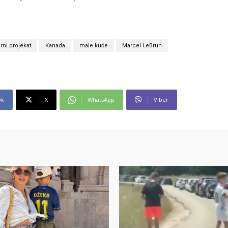
ni projekat
Kanada
male kuće
Marcel LeBrun
ok
X
WhatsApp
Viber