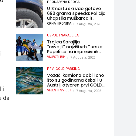
ko
PRONAĐENA DROGA
U Smartu skrivao gotovo
690 grama speeda: Policija
uhapsila muškarca iz
Hercegovine
CRNA HRONIKA
7 Augusta, 2026
USPJEH SARAJLIJA
Trojica Sarajlija
“osvojili” najviši vrh Turske:
Popeli se na impresivnih
i
5.137 metara
VIJESTI BIH
7 Augusta, 2026
e
PRVI GOLD PARKING
Vozači kamiona dobili ono
što su godinama čekali: U
Austriji otvoren prvi GOLD
 i
sigurni parking
VIJESTI SVIJET
7 Augusta, 2026
e da