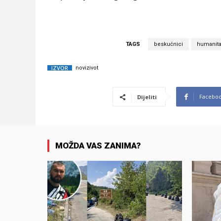
TAGS
beskućnici
humanitar
IZVOR
novizivot
Facebo
Dijeliti
MOŽDA VAS ZANIMA?