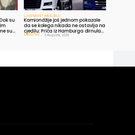
LJUDSKOST NA DJELU
 Dok su
Kamiondžije još jednom pokazale
nim
da se kolega nikada ne ostavlja na
ime su
cjedilu: Priča iz Hamburga dirnula
DRUŠTVO
mnoge
2 Augusta, 2026