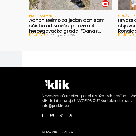
EKOLOŠKI HEROJ
ODUŠVLJE
Adnan Đelmo za jedan dan sam
Hrvatsk
očistio od smeća prilaze u 4
objavom:
hercegovačka grada: “Danas
Ronalda
DRUŠTVO
DRUŠTVO
nisam čistio samo smeće, čistio
7 Augusta, 2026
Bosne”
sam sliku o nama”
Nezavisni informativni portal u službi svih građana. Vaš
klik do informacija ! IMATE PRIČU? Kontaktirajte nas :
info@prviklik.ba
© PRVIKLIK 2024