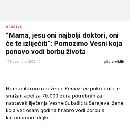
DRUŠTVO
“Mama, jesu oni najbolji doktori, oni
će te izliječiti”: Pomozimo Vesni koja
ponovo vodi borbu života
piše:
prviklik
17 Novembra, 2025
Humanitarno udruženje
Pomozi.ba
pokrenulo je
snažan apel za 70.000 eura potrebnih za
nastavak liječenja Vesne Subašić iz Sarajeva, žene
koja već osam godina hrabro vodi borbu s
karcinomom dojke.