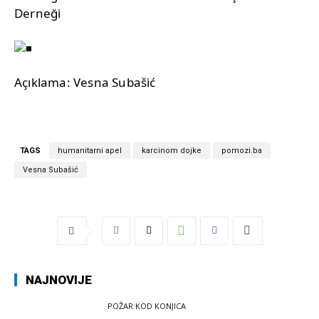
Derneği
Açıklama: Vesna Subašić
TAGS
humanitarni apel
karcinom dojke
pomozi.ba
Vesna Subašić
NAJNOVIJE
POŽAR KOD KONJICA