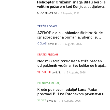
Helikopter Oružanih snaga BiH u borbi s
velikim požarom kod Konjica, sudjelovao
i Air Tractor
CRNA HRONIKA
6 Augusta, 2026
TRAŽIŠ POSAO?
AZEKOP d.o.o. Jablanica širi tim: Nude
iznadprosječna primanja, vikendi su
slobodni, traži se više radnika
OGLASI
prviklik
-
6 Augusta, 2026
KRATKI PREDAH
Nedim Sladić otkrio kada stiže predah
od paklenih vrućina: Evo koliko će trajati
osvježenje u BiH
VIJESTI BIH
prviklik
-
6 Augusta, 2026
PO NOVU MEDALJU
Kreće po novu medalju! Lana Pudar
predvodi BiH na Evropskom prvenstvu u
Parizu
SPORT
prviklik
-
6 Augusta, 2026