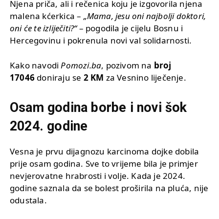
Njena priča, ali i rečenica koju je izgovorila njena
malena kćerkica –
„Mama, jesu oni najbolji doktori,
oni će te izliječiti?“
– pogodila je cijelu Bosnu i
Hercegovinu i pokrenula novi val solidarnosti.
Kako navodi
Pomozi.ba
, pozivom na
broj
17046
doniraju se
2 KM
za Vesnino liječenje.
Osam godina borbe i novi šok
2024. godine
Vesna je prvu dijagnozu karcinoma dojke dobila
prije osam godina. Sve to vrijeme bila je primjer
nevjerovatne hrabrosti i volje. Kada je 2024.
godine saznala da se bolest proširila na pluća, nije
odustala.