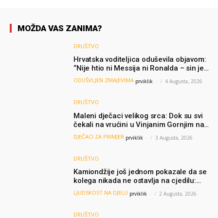
MOŽDA VAS ZANIMA?
DRUŠTVO
Hrvatska voditeljica oduševila objavom:
“Nije htio ni Messija ni Ronalda – sin je
želio samo dres Bosne”
ODUŠVLJEN ZMAJEVIMA
prviklik
-
4 Augusta, 2026
DRUŠTVO
Maleni dječaci velikog srca: Dok su svi
čekali na vrućini u Vinjanim Gornjim na
granici, Ljubi i Šime su dijelili vodu
DJEČACI ZA PRIMJER
prviklik
-
3 Augusta, 2026
putnicima
DRUŠTVO
Kamiondžije još jednom pokazale da se
kolega nikada ne ostavlja na cjedilu:
Priča iz Hamburga dirnula mnoge
LJUDSKOST NA DJELU
prviklik
-
2 Augusta, 2026
DRUŠTVO