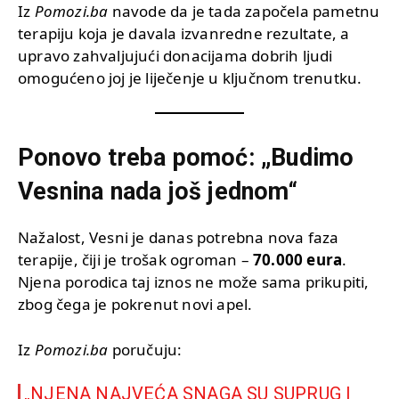
Iz
Pomozi.ba
navode da je tada započela pametnu
terapiju koja je davala izvanredne rezultate, a
upravo zahvaljujući donacijama dobrih ljudi
omogućeno joj je liječenje u ključnom trenutku.
Ponovo treba pomoć: „Budimo
Vesnina nada još jednom“
Nažalost, Vesni je danas potrebna nova faza
terapije, čiji je trošak ogroman –
70.000 eura
.
Njena porodica taj iznos ne može sama prikupiti,
zbog čega je pokrenut novi apel.
Iz
Pomozi.ba
poručuju:
„NJENA NAJVEĆA SNAGA SU SUPRUG I