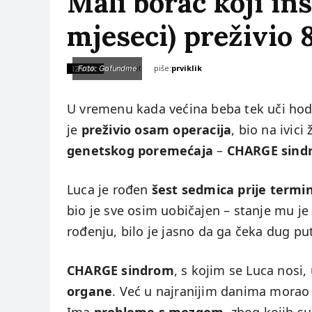
Mali borac koji ins
mjeseci) preživio 
piše:
prviklik
IZVOR:
Foto: Gofundme
novizivot
U vremenu kada većina beba tek uči hod
je
preživio osam operacija
, bio na ivici 
genetskog poremećaja
–
CHARGE sind
Luca je rođen
šest sedmica prije termi
bio je sve osim uobičajen – stanje mu je
rođenju, bilo je jasno da ga čeka dug pu
CHARGE sindrom
, s kojim se Luca nosi,
organe
. Već u najranijim danima morao 