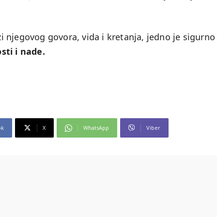
i njegovog govora, vida i kretanja, jedno je sigurno
sti i nade.
ok
X
WhatsApp
Viber