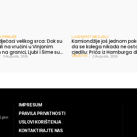
A PRIMJER
LJUDSKOST NA DJELU
dječaci velikog srca: Dok su
Kamiondžije još jednom pok
li na vrućini u Vinjanim
da se kolega nikada ne ost
na granici, Ljubi i Šime su
cjedilu: Priča iz Hamburga d
DRUŠTVO
 vodu putnicima
3 Augusta, 2026
mnoge
2 Augusta, 2026
IMPRESUM
PRAVILA PRIVATNOSTI
 prvi
USLOVI KORIŠTENJA
KONTAKTIRAJTE NAS