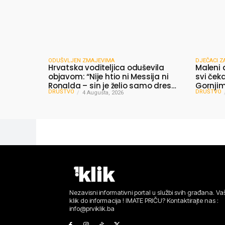
ODUŠVLJEN ZMAJEVIMA
DJEČACI Z
Hrvatska voditeljica oduševila
Maleni 
objavom: “Nije htio ni Messija ni
svi čeka
Ronalda – sin je želio samo dres
Gornjim 
DRUŠTVO
DRUŠTVO
Bosne”
4 Augusta, 2026
dijelili
Nezavisni informativni portal u službi svih građana. Vaš
klik do informacija ! IMATE PRIČU? Kontaktirajte nas :
info@prviklik.ba