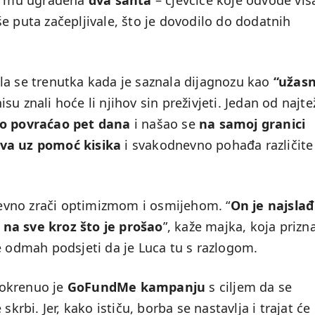
su mu ugrađena
dva šanta
– cjevčice koje odvode viš
e puta začepljivale, što je dovodilo do dodatnih
tila se trenutka kada je saznala dijagnozu kao
“užas
su znali hoće li njihov sin preživjeti. Jedan od najte
o povraćao pet dana
i našao se
na samoj granici
va uz pomoć kisika
i svakodnevno pohađa različite
vno zrači optimizmom i osmijehom. “
On je najslađ
 na sve kroz što je prošao
”, kaže majka, koja prizn
e odmah podsjeti da je Luca tu s razlogom.
pokrenuo je
GoFundMe kampanju
s ciljem da se
skrbi. Jer, kako ističu, borba se nastavlja i trajat će