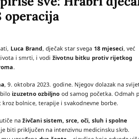
piriše sve: Hrabri dječa
8 operacija
ati,
Luca Brand
, dječak star svega
18 mjeseci
, već
života i smrti, i vodi
životnu bitku protiv rijetkog
roma
.
na
, 9. oktobra 2023. godine. Njegov dolazak na svije
 bilo
izuzetno ozbiljno
od samog početka. Odmah 
t kroz bolnice, terapije i svakodnevne borbe.
 utiče na
živčani sistem, srce, oči, sluh i spolne
je biti priključen na intenzivnu medicinsku skrb.