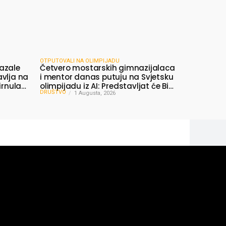
OTPUTOVALI NA OLIMPIJADU
azale
Četvero mostarskih gimnazijalaca
avlja na
i mentor danas putuju na Svjetsku
irnula
olimpijadu iz AI: Predstavljat će BiH
DRUŠTVO
među najboljima na svijetu
1 Augusta, 2026