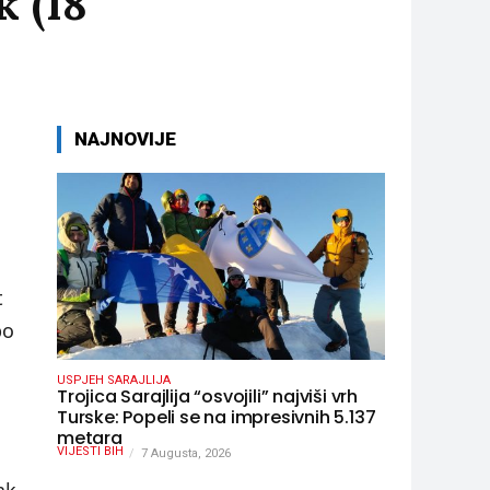
k (18
NAJNOVIJE
t
po
USPJEH SARAJLIJA
Trojica Sarajlija “osvojili” najviši vrh
Turske: Popeli se na impresivnih 5.137
metara
VIJESTI BIH
7 Augusta, 2026