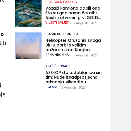
ak
PRVI GOLD PARKING
Vozači kamiona dobili ono
što su godinama čekali: U
Austriji otvoren prvi GOLD
sigurni parking
VIJESTI SVIJET
7 Augusta, 2026
no
POŽAR KOD KONJICA
Helikopter Oružanih snaga
žih
BiH u borbi s velikim
požarom kod Konjica,
sudjelovao i Air Tractor
CRNA HRONIKA
6 Augusta, 2026
TRAŽIŠ POSAO?
AZEKOP d.o.o. Jablanica širi
tim: Nude iznadprosječna
primanja, vikendi su
i
slobodni, traži se više
OGLASI
6 Augusta, 2026
radnika
aje