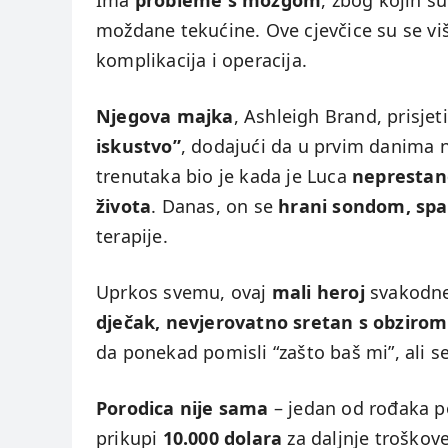
Ima
probleme s mozgom
, zbog kojih 
moždane tekućine. Ove cjevčice su se viš
komplikacija i operacija.
Njegova majka
, Ashleigh Brand, prisje
iskustvo”
, dodajući da u prvim danima ni
trenutaka bio je kada je Luca
neprestan
života
. Danas, on se
hrani sondom, spa
terapije.
Uprkos svemu, ovaj
mali heroj
svakodne
dječak, nevjerovatno sretan s obzirom
da ponekad pomisli “zašto baš mi”, ali s
Porodica nije sama
– jedan od rođaka 
prikupi
10.000 dolara
za daljnje troškove 